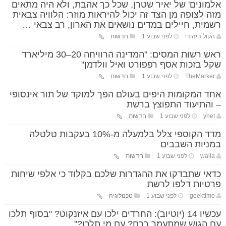
אלמונים' של יאיר שטרן, שכל כך אהבת, ולא היה מתאים
מזה לצופה מן הצד זה יכול להיראות מוזר: הלוויה צבאית
רשמית, חיילים במדים נושאים את הארון, רב צבאי …
הקול היהודי
לפני שבוע 1
חדשות
ראש רשות המסים: "המדינה הרוויחה 20–30 מיליארד
שקל בזכות אסף רפפורט ואיל וולדמן"
TheMarker
לפני שבוע 1
חדשות
אחד המקומות היפים בעולם הפך למוקד של תור אינסופי
– והתיעוד התפוצץ ברשת
ynet
לפני שבוע 1
חדשות
מדד הקוספי צלל בלמעלה מ-10% בעקבות טלטלה
במניות השבבים
walla
לפני שבוע 1
חדשות
כדאי שתבדקו את ההגדרות שלכם בקלוד כי אלפי שיחות
פרטיות דלפו לרשת
geektime
לפני שבוע 1
טכנולוגיה
עכשיו 14 (יוטיוב): החרדים ילכו עם איזנקוט? "בסוף תלכו
עם הגוש שמתעמר בכם? עם מי תלכו?"