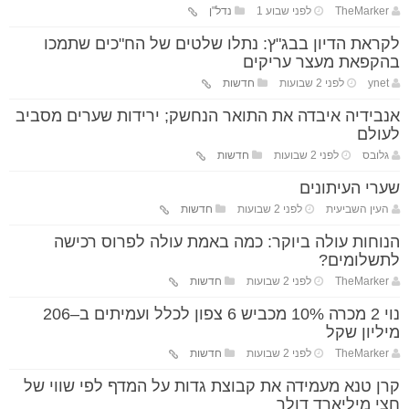
TheMarker
לפני שבוע 1
נדל"ן
לקראת הדיון בבג"ץ: נתלו שלטים של הח"כים שתמכו
בהקפאת מעצר עריקים
ynet
לפני 2 שבועות
חדשות
אנבידיה איבדה את התואר הנחשק; ירידות שערים מסביב
לעולם
גלובס
לפני 2 שבועות
חדשות
שערי העיתונים
העין השביעית
לפני 2 שבועות
חדשות
הנוחות עולה ביוקר: כמה באמת עולה לפרוס רכישה
לתשלומים?
TheMarker
לפני 2 שבועות
חדשות
נוי 2 מכרה 10% מכביש 6 צפון לכלל ועמיתים ב–206
מיליון שקל
TheMarker
לפני 2 שבועות
חדשות
קרן טנא מעמידה את קבוצת גדות על המדף לפי שווי של
חצי מיליארד דולר