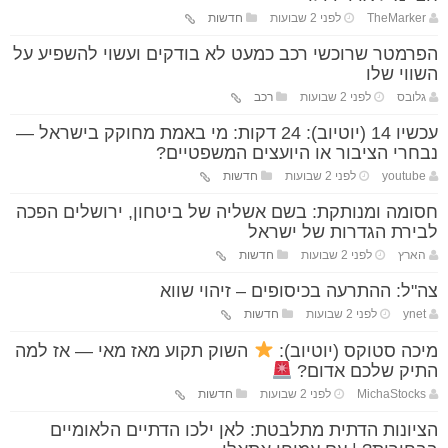
TheMarker
לפני 2 שבועות
חדשות
הפרמטר שרוכשי רכב כמעט לא בודקים ועשוי להשפיע על
השווי שלו
גלובס
לפני 2 שבועות
רכב
עכשיו 14 (יוטיוב): 24 דקות: מי באמת מחוקק בישראל —
נבחרי הציבור או היועצים המשפטיים?
youtube
לפני 2 שבועות
חדשות
חסומה ומנותקת: בשם אשליה של ביטחון, ירושלים הפכה
לבירת הגדרות של ישראל
הארץ
לפני 2 שבועות
חדשות
צה"ל: ההתרעה בכיסופים – זיהוי שווא
ynet
לפני 2 שבועות
חדשות
מיכה סטוקס (יוטיוב):
השוק תקוע מאז מאי — אז למה
התיק שלכם אדום?
MichaStocks
לפני 2 שבועות
חדשות
הציונות הדתית מתלבטת: לאן ילכו הדתיים הלאומיים