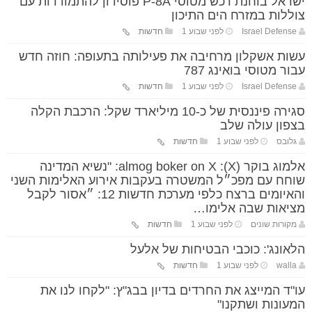
ישראל בוחנת רכש מטוסי P-8A פוסידון להתמודדות עם
צוללות במזרח הים התיכון
Israel Defense
לפני שבוע 1
חדשות
עשות אשקלון מרחיבה את פעילותה בתעופה: חוזה חדש
עבור מטוסי בואינג 787
Israel Defense
לפני שבוע 1
חדשות
סגירה פיננסית של כ-10 מיליארד שקל: הרכבת הקלה
בצפון עולה שלב
גלובס
לפני שבוע 1
חדשות
אלמוג בוקר (X): almog boker on X: "נשיא המדינה
שוחח עם מפכ״ל המשטרה בעקבות אירוע האלימות השני
והאיומים ברצח כלפי מערכת חדשות 12: ״אסור לקבל
מציאות שבה אלימו…
מקורות שונים
לפני שבוע 1
חדשות
הלאונג': כוכבי הבטיחות של אלעל
walla
לפני שבוע 1
חדשות
עו"ד המייצג את החרדים בדיון בבג"ץ: "לקחו לנו את
המעונות ושתקנו"