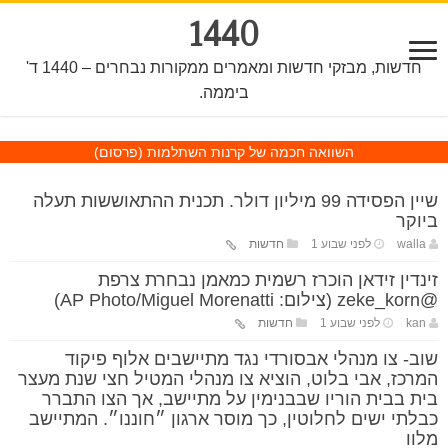
1440
חדשות, מבזקי חדשות ומאמרים ממקורות נבחרים – 1440 ד'
ביממה.
השוואה חכמה של קרנות השתלמות
(פרסום)
שיין הפסידה 99 מיליון דולר. תכנית ההתאוששות תעלה
ביוקר
walla
לפני שבוע 1
חדשות
זינדין זידאן הוכרז רשמית כמאמן נבחרת צרפת
@zeke_korn (צילום: AP Photo/Miguel Morenatti)
kan
לפני שבוע 1
חדשות
שוב- צו מנהלי אבסורדי נגד מתיישבים אלוף פיקוד
המרכז, אבי בלוט, הוציא צו מנהלי המטיל חצי שנת מעצר
בית בבית הוריו שבבנימין על מתיישב, אך הצו התברר
כבלתי ישים לחלוטין, כך מוסר ארגון ״חוננו״. המתיישב
מלוו