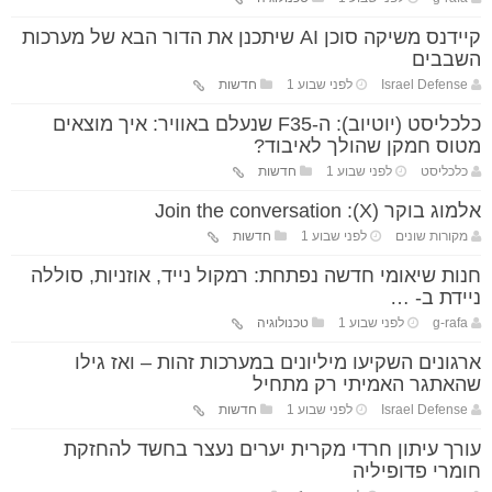
קיידנס משיקה סוכן AI שיתכנן את הדור הבא של מערכות
השבבים
Israel Defense
לפני שבוע 1
חדשות
כלכליסט (יוטיוב): ה-F35 שנעלם באוויר: איך מוצאים
מטוס חמקן שהולך לאיבוד?
כלכליסט
לפני שבוע 1
חדשות
אלמוג בוקר (X): Join the conversation
מקורות שונים
לפני שבוע 1
חדשות
חנות שיאומי חדשה נפתחת: רמקול נייד, אוזניות, סוללה
ניידת ב- …
g-rafa
לפני שבוע 1
טכנולוגיה
ארגונים השקיעו מיליונים במערכות זהות – ואז גילו
שהאתגר האמיתי רק מתחיל
Israel Defense
לפני שבוע 1
חדשות
עורך עיתון חרדי מקרית יערים נעצר בחשד להחזקת
חומרי פדופיליה