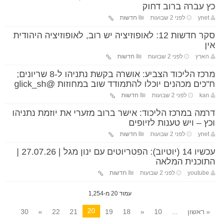
כץ עברה ברוב דחוק
ynet
לפני 2 שבועות
חדשות
סקר חדשות 12: לאופוזיציה יש רוב, לאופוזיציה היהודית
אין
הארץ
לפני 2 שבועות
חדשות
מרכז הליכוד הצביע: אושרה בקשת נתניהו ל-8 שריונים;
ח"כים מכהנים יוכלו להתמודד שוב במחוזות @glick_sh
kan
לפני 2 שבועות
חדשות
דרמה במרכז הליכוד: אישר ברוב מזערי את יוזמת נתניהו
וכץ – ויש טענות לזיופים
ynet
לפני 2 שבועות
חדשות
עכשיו 14 (יוטיוב): הפטריוטים עם ינון מגל | 27.07.26 |
התוכנית המלאה
youtube
לפני 2 שבועות
חדשות
עמוד 20 מ-1,254
20
« ראשון
...
10
«
18
19
21
22
»
30