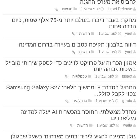
להביס את מערכי ההגנה
Israel Defense
לפני שבוע 1
חדשות
מחקר: בעבר דיברו בעולם יותר מ-75 אלף שפות, כיום
הרבה פחות
ynet
לפני שבוע 1
חדשות
דיווח בלבנון: תקיפת כטב"ם בעיירה בדרום המדינה
ynet
לפני שבוע 1
חדשות
אמזון הכריזה על פרויקט לויינים כדי לספק שירותי מובייל
באיכות גבוהה יותר
tgspot
לפני שבוע 1
טכנולוגיה
התחיל בסדרת 8 וממשיך הלאה: Samsung Galaxy S27
צפוי לקבל סולל…
g-rafa
לפני שבוע 1
טכנולוגיה
מחדל ממשלתי: החוסר בהכשרות AI יעלה למדינה
מיליארדים
walla
לפני שבוע 1
חדשות
גולן מזמינה להגיע ליריד 'בתים מארחים' בשעל שבגולן