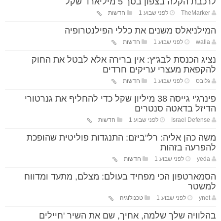
לרכבת הקלה בצפון בסך 5 מיליארד שקל
TheMarker
לפני שבוע 1
חדשות
המילניאלס משנים את כללי הפילנטרופיה
walla
לפני שבוע 1
חדשות
נציג הכנסת לבג"ץ: אין ברירה אלא לבטל את החוק
להקפאת מעצרי עריקים חרדים
גלובס
לפני שבוע 1
חדשות
פינרג'י גייסה 38 מיליון שקל כדי להחליף את גנרטורי
הדיזל בדאטה סנטרים
Israel Defense
לפני שבוע 1
חדשות
משה כהן אליה: רל"ביזם: התנגדות פוליטית שהופכת
להפרעה בזהות
yeda
לפני שבוע 1
חדשות
הסמארטפון הכי מפחיד בעולם: מצלם, מתעד ומדווח
למשטר
ynet
לפני שבוע 1
טכנולוגיה
בהלוויה שלך שלמה, אחיך, שם את השיר 'חיילים