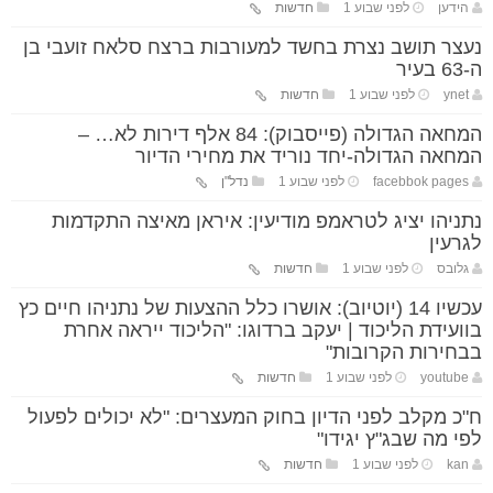
הידען
לפני שבוע 1
חדשות
נעצר תושב נצרת בחשד למעורבות ברצח סלאח זועבי בן
ה-63 בעיר
ynet
לפני שבוע 1
חדשות
המחאה הגדולה (פייסבוק): 84 אלף דירות לא… –
המחאה הגדולה-יחד נוריד את מחירי הדיור
facebbok pages
לפני שבוע 1
נדל"ן
נתניהו יציג לטראמפ מודיעין: איראן מאיצה התקדמות
לגרעין
גלובס
לפני שבוע 1
חדשות
עכשיו 14 (יוטיוב): אושרו כלל ההצעות של נתניהו חיים כץ
בוועידת הליכוד | יעקב ברדוגו: "הליכוד ייראה אחרת
בבחירות הקרובות"
youtube
לפני שבוע 1
חדשות
ח"כ מקלב לפני הדיון בחוק המעצרים: "לא יכולים לפעול
לפי מה שבג"ץ יגידו"
kan
לפני שבוע 1
חדשות