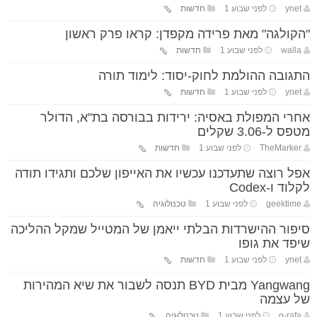
ynet
לפני שבוע 1
חדשות
"הקולגה" מאת פרידה מקפדן: קראו פרק ראשון
walla
לפני שבוע 1
חדשות
התגובה ההולמת לחוק-יסוד: לימוד תורה
ynet
לפני שבוע 1
חדשות
אחרי המפולת באסיה: ירידות בבורסה בת"א, הדולר
מטפס ל-3.06 שקלים
TheMarker
לפני שבוע 1
חדשות
אפל רוצה שתעדכנו עכשיו את האייפון שלכם ותגידו תודה
לקלוד ו-Codex
geektime
לפני שבוע 1
טכנולוגיה
סיפור ההישרדות הבלתי ייאמן של המטייל שמקל ההליכה
שיפד את גופו
ynet
לפני שבוע 1
חדשות
Yangwang מבית BYD תנסה לשבור את שיא המהירות
של עצמה
g-rafa
לפני שבוע 1
טכנולוגיה