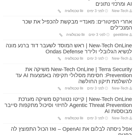
AI ומרכזי נתונים
New-Tech
לפני 3 ימים
טכנולוגיה
אחרי הפיטורים: מאנדיי מבקשת להכפיל את שכר
המנכ"לים
geektime
לפני 3 ימים
טכנולוגיה
New-Tech OnLine | ראש המוסד לשעבר דוד ברנע מונה
לנשיא הגלובלי וליו"ר Ondas Defense
New-Tech
לפני 3 ימים
טכנולוגיה
New-Tech OnLine | Terra Security משיקה את
Prevention: חסימת מסלולי תקיפה באמצעות AI עד
להשלמת תיקון החולשה
New-Tech
לפני 3 ימים
טכנולוגיה
New-Tech OnLine | קייטו נטוורקס משיקה מערכת
Agentic Threat Prevention לחיזוי וסיכול מתקפות סייבר
מבוססות AI
New-Tech
לפני 3 ימים
טכנולוגיה
אפל ניסתה לבלום את OpenAI – ואז הכול התפוצץ לה