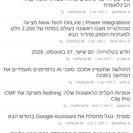
הבינלאומית
geektime
לפני יום 1
טכנולוגיה
New-Tech OnLine | Power Integrations מציגה
טכנולוגיית GaN ראשונה בעולם במתח של 2,200 וולט
למערכות הספק מהדור הבא
New-Tech
לפני יום 1
טכנולוגיה
חדש בטלוויזיה: יום שישי, 07 באוגוסט, 2026
g-rafa
לפני יום 1
טכנולוגיה
החולשה שתקפיץ אתכם: סוכני AI בדפדפנים מעמידים את
המחשב בסכנה
ynet
לפני יום 1
טכנולוגיה
אוזניות הקליפ הראשונות שלה: Nothing משיקה את CMF
Clip Pro
tgspot
לפני 2 ימים
טכנולוגיה
סופית: גוגל מחסלת את Google Assistant בחודש הבא
geektime
לפני 2 ימים
טכנולוגיה