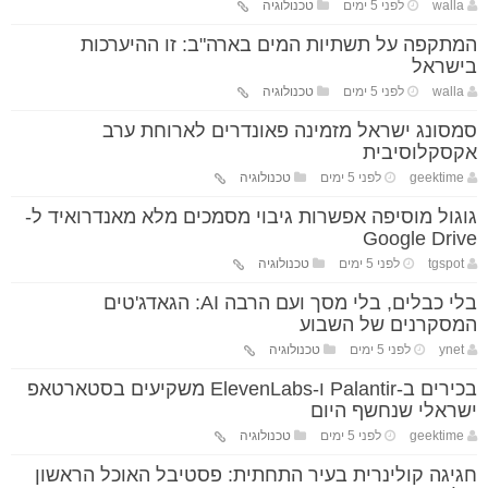
walla
לפני 5 ימים
טכנולוגיה
המתקפה על תשתיות המים בארה"ב: זו ההיערכות
בישראל
walla
לפני 5 ימים
טכנולוגיה
סמסונג ישראל מזמינה פאונדרים לארוחת ערב
אקסקלוסיבית
geektime
לפני 5 ימים
טכנולוגיה
גוגול מוסיפה אפשרות גיבוי מסמכים מלא מאנדרואיד ל-
Google Drive
tgspot
לפני 5 ימים
טכנולוגיה
בלי כבלים, בלי מסך ועם הרבה AI: הגאדג'טים
המסקרנים של השבוע
ynet
לפני 5 ימים
טכנולוגיה
בכירים ב-Palantir ו-ElevenLabs משקיעים בסטארטאפ
ישראלי שנחשף היום
geektime
לפני 5 ימים
טכנולוגיה
חגיגה קולינרית בעיר התחתית: פסטיבל האוכל הראשון