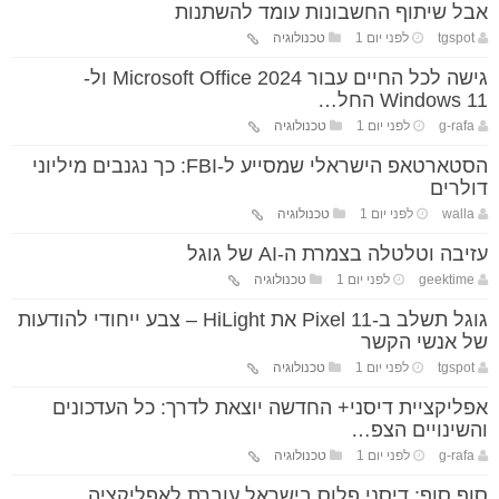
אבל שיתוף החשבונות עומד להשתנות
tgspot
לפני יום 1
טכנולוגיה
גישה לכל החיים עבור Microsoft Office 2024 ול-
Windows 11 החל…
g-rafa
לפני יום 1
טכנולוגיה
הסטארטאפ הישראלי שמסייע ל-FBI: כך נגנבים מיליוני
דולרים
walla
לפני יום 1
טכנולוגיה
עזיבה וטלטלה בצמרת ה-AI של גוגל
geektime
לפני יום 1
טכנולוגיה
גוגל תשלב ב-Pixel 11 את HiLight – צבע ייחודי להודעות
של אנשי הקשר
tgspot
לפני יום 1
טכנולוגיה
אפליקציית דיסני+ החדשה יוצאת לדרך: כל העדכונים
והשינויים הצפ…
g-rafa
לפני יום 1
טכנולוגיה
סוף סוף: דיסני פלוס בישראל עוברת לאפליקציה