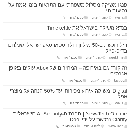
פנגו משיקה מסלול משפחתי עם התראות בזמן אמת על
נסיעות הי
walla
לפני 4 ימים
טכנולוגיה
בנדא משיקה בישראל את Timekettle
walla
לפני 4 ימים
טכנולוגיה
דיל רוכשת ב-50 מיליון דולר סטארטאפ ישראלי שנלחם
בדיפ-פייק
geektime
לפני 4 ימים
טכנולוגיה
זה קורה גם באירופה – המחירים של Xbox עולים באופן
אגרסיבי
tgspot
לפני 4 ימים
טכנולוגיה
iDigital משיקה אירוע מכירות: עד 50% הנחה על מוצרי
אפל
walla
לפני 4 ימים
טכנולוגיה
New-Tech OnLine | חברת ה-AI Security הישראלית
Clarity נרכשת על ידי Deel
New-Tech
לפני 4 ימים
טכנולוגיה