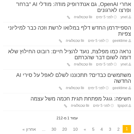
אחרי OpenAI, גם אנת'רופיק מודה: מודלי AI "ברחו"
ופרצו לארגונים
ynet
לפני 5 ימים
טכנולוגיה
הספיידרמן החדש דלף במלואו לרשת וזכה כבר למיליוני
צפיות
geektime
לפני 5 ימים
טכנולוגיה
נראה כמו מפלצת, נועד להציל חיים: רובוט החילוץ שלא
דומה לשום דבר שהכרתם
ynet
לפני 5 ימים
טכנולוגיה
משתמשים כבדים? תתכוננו לשלם לאפל על סירי AI
החדשה
geektime
לפני 5 ימים
טכנולוגיה
חשיפה: גוגל מפתחת תגית חכמה משל עצמה
tgspot
לפני 5 ימים
טכנולוגיה
עמוד 1 מ-212
1
2
3
4
5
»
10
20
30
...
אחרון »