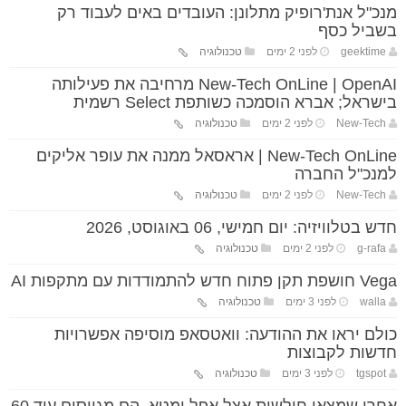
מנכ"ל אנת'רופיק מתלונן: העובדים באים לעבוד רק
בשביל כסף
geektime
לפני 2 ימים
טכנולוגיה
New-Tech OnLine | OpenAI מרחיבה את פעילותה
בישראל; אברא הוסמכה כשותפת Select רשמית
New-Tech
לפני 2 ימים
טכנולוגיה
New-Tech OnLine | אראסאל ממנה את עופר אליקים
למנכ"ל החברה
New-Tech
לפני 2 ימים
טכנולוגיה
חדש בטלוויזיה: יום חמישי, 06 באוגוסט, 2026
g-rafa
לפני 2 ימים
טכנולוגיה
Vega חושפת תקן פתוח חדש להתמודדות עם מתקפות AI
walla
לפני 3 ימים
טכנולוגיה
כולם יראו את ההודעה: וואטסאפ מוסיפה אפשרויות
חדשות לקבוצות
tgspot
לפני 3 ימים
טכנולוגיה