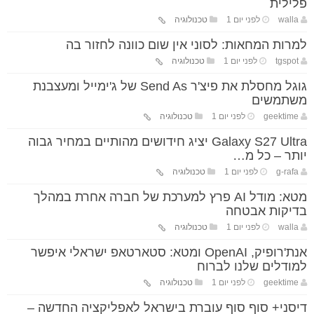
פלילית
walla
לפני יום 1
טכנולוגיה
למרות המחאות: לסוני אין שום כוונה לחזור בה
tgspot
לפני יום 1
טכנולוגיה
גוגל מחסלת את פיצ'ר Send As של ג'ימייל ומעצבנת
משתמשים
geektime
לפני יום 1
טכנולוגיה
Galaxy S27 Ultra יציג חידושים מהותיים במחיר גבוה
יותר – כל מ…
g-rafa
לפני יום 1
טכנולוגיה
מטא: מודל AI פרץ למערכת של חברה אחרת במהלך
בדיקות אבטחה
walla
לפני יום 1
טכנולוגיה
אנת'רופיק, OpenAI ומטא: סטארטאפ ישראלי איפשר
למודלים שלנו לברוח
geektime
לפני יום 1
טכנולוגיה
דיסני+ סוף סוף עוברת בישראל לאפליקציה החדשה –