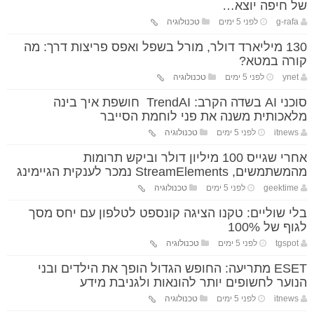
של חיפה יוצא…
g-rafa
לפני 5 ימים
טכנולוגיה
130 מיליארד דולר, מורל בשפל ואפס פריצות דרך: מה
קורה במטא?
ynet
לפני 5 ימים
טכנולוגיה
סוכני AI בשדה הקרב: TrendAI חושפת איך בינה
מלאכותית משנה את פני לוחמת הסייבר
itnews
לפני 5 ימים
טכנולוגיה
אחרי שגייס 100 מיליון דולר וביקש תרומות
מהמשתמשים, StreamElements נמכר לענקית הגיימינג
geektime
לפני 5 ימים
טכנולוגיה
בלי שוליים: טקנו הציגה קונספט לטלפון עם יחס מסך
לגוף של 100%
tgspot
לפני 5 ימים
טכנולוגיה
ESET מתריעה: החופש הגדול הופך את הילדים ובני
הנוער לחשופים יותר להונאות ולגניבת מידע
itnews
לפני 5 ימים
טכנולוגיה