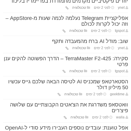
יוזרים פיקטיביים מקדמים מתמודדת בפריימריז בליכוד
ynet
לפני 2 ימים
טכנולוגיה
אפליקציית Telegram נעלמה לכמה שעות מ-AppStore –
וזה יכול לקרות לכולם
tgspot
לפני 2 ימים
טכנולוגיה
שוב: מודל AI ברח מהמעבדה ותקף
ynet
לפני 2 ימים
טכנולוגיה
סקירה: TerraMaster F2-425 – הדרך הפשוטה להקים ענן
פרטי
tgspot
לפני 2 ימים
טכנולוגיה
הסטארטאפ שמכניס AI לטיסה הבאה שלכם גייס עכשיו
50 מיליון דולר
geektime
לפני 2 ימים
טכנולוגיה
וואטסאפ משדרגת את הצ'אטים הקבוצתיים עם שלושה
פיצ'רים
walla
לפני 2 ימים
טכנולוגיה
אפל טוענת: עובדים נוספים העבירו מידע סודי ל-OpenAI