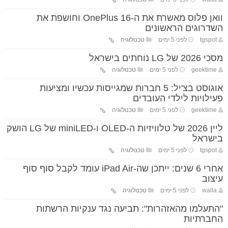
וואן פלוס מאשרת את ה-OnePlus 16 וחושפת את
השדרוגים הראשונים
tgspot
לפני 5 ימים
טכנולוגיה
מסכי 2026 של LG נוחתים בישראל
geektime
לפני 5 ימים
טכנולוגיה
אוגוסט בצ'יל: 5 חברות שמגייסות עכשיו ומציעות
פעילויות לילדי העובדים
geektime
לפני 5 ימים
טכנולוגיה
ליין 2026 של טלוויזיות ה-OLED ו-miniLED של LG הושק
בישראל
tgspot
לפני 5 ימים
טכנולוגיה
אחרי 6 שנים: ייתכן שה-iPad Air עומד לקבל סוף סוף
עיצוב
walla
לפני 5 ימים
טכנולוגיה
"התעלמו מהאזהרות": תביעה נגד ענקיות הרשתות
החברתיות