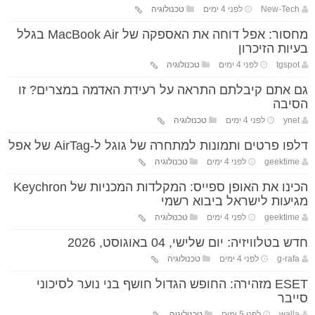
New-Tech
לפני 4 ימים
טכנולוגיה
מחסור: אפל דוחה את האספקה של MacBook Air בגלל
בעיות הזיכרון
tgspot
לפני 4 ימים
טכנולוגיה
גם אתם קיבלתם התראה על רעידת האדמה במצרים? זו
הסיבה
ynet
לפני 4 ימים
טכנולוגיה
דלפו פרטים ותמונות למתחרה של גוגל ל-AirTag של אפל
geektime
לפני 4 ימים
טכנולוגיה
הכינו את האופן ספייס: המקלדות המכניות של Keychron
מגיעות לישראל ביבוא רשמי
geektime
לפני 4 ימים
טכנולוגיה
חדש בטלוויזיה: יום שלישי, 04 באוגוסט, 2026
g-rafa
לפני 4 ימים
טכנולוגיה
ESET מזהירה: החופש הגדול חושף בני נוער לסיכוני
סייבר
walla
לפני 5 ימים
טכנולוגיה