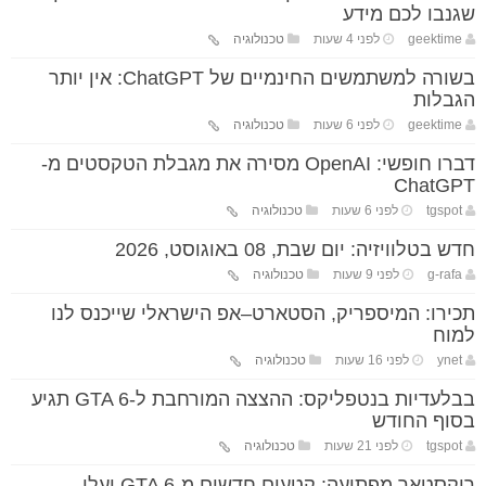
שגנבו לכם מידע
geektime
לפני 4 שעות
טכנולוגיה
בשורה למשתמשים החינמיים של ChatGPT: אין יותר
הגבלות
geektime
לפני 6 שעות
טכנולוגיה
דברו חופשי: OpenAI מסירה את מגבלת הטקסטים מ-
ChatGPT
tgspot
לפני 6 שעות
טכנולוגיה
חדש בטלוויזיה: יום שבת, 08 באוגוסט, 2026
g-rafa
לפני 9 שעות
טכנולוגיה
תכירו: המיספריק, הסטארט–אפ הישראלי שייכנס לנו
למוח
ynet
לפני 16 שעות
טכנולוגיה
בבלעדיות בנטפליקס: ההצצה המורחבת ל-GTA 6 תגיע
בסוף החודש
tgspot
לפני 21 שעות
טכנולוגיה
רוקסטאר מפתיעה: קטעים חדשים מ-GTA 6 יעלו