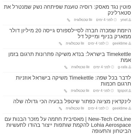
פוטין נגד מאסק: רוסיה טוענת שפיתחה נשק שמנטרל את
סטארלינק
ynet
לפני 4 ימים
טכנולוגיה
היזמת שמכרה חברה לסיילספורס גייסה 20 מיליון דולר
ממארק בניוף ומייקל דל
geektime
לפני 4 ימים
טכנולוגיה
Timekettle בישראל: בנדא משיקה פתרונות תרגום בזמן
אמת
g-rafa
לפני 4 ימים
טכנולוגיה
לדבר בכל שפה: Timekettle משיקה בישראל אוזניות
תרגום חכמות
tgspot
לפני 4 ימים
טכנולוגיה
לינקדאין מציגה כפתור שיטפל בבעיה הכי גדולה שלה
geektime
לפני 4 ימים
טכנולוגיה
New-Tech OnLine | מאסיבית חתמה על מזכר הבנות עם
Lohia Aerospace להקמת שותפות ייצור בהודו לתעשיות
הביטחון והתעופה