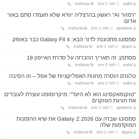
walla
לפני 2 ימים
טכנולוגיה
"רמזור AI" ראשון בהרצליה יוודא שלא תעמדו סתם באור
אדום
geektime
לפני 2 ימים
טכנולוגיה
סמסונג מתכוננת לדור הבא: Galaxy Fit 4 כבר באופק
tgspot
לפני 2 ימים
טכנולוגיה
מסתמן: זה תאריך ההכרזה על סדרת האייפון 18
walla
לפני 2 ימים
טכנולוגיה
טלגרם הוסרה מחנות האפליקציות של אפל – וזו הסיבה
walla
לפני 2 ימים
טכנולוגיה
"טוקנמאקסינג הוא לא היעד": מיקרוסופט עוצרת לעובדים
את חגיגת הטוקנים
geektime
לפני 2 ימים
טכנולוגיה
סמסונג שברה עם Galaxy Z 2026 את שיא ההזמנות
המוקדמות שלה
tgspot
לפני 2 ימים
טכנולוגיה