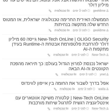
אחרי שמצאו חולשות אצל אפל ומטא, הם מגייסים עוד 60
מיליון דולר
geektime
לפני 3 ימים
טכנולוגיה
הממשלה האירית החרימה טכנולוגיה ישראלית, אז המטוס
החדש שלה מתקשה בנחיתות
geektime
לפני 3 ימים
טכנולוגיה
New-Tech OnLine | OLIGO Security גייסה 60 מיליון
דולר להרחבת פלטפורמת אבטחת ה-Runtime בעידן
מתקפות ה-AI
New-Tech
לפני 3 ימים
טכנולוגיה
ישראל נכנסת למרוץ הגדול בעולם: כך תיראה מהפכת
הקוונטים וה-AI הבאה
ynet
לפני 3 ימים
טכנולוגיה
אפל בדרך לשבור את החומה בין אייפון לווינדוס
walla
לפני 3 ימים
טכנולוגיה
New-Tech OnLine | קלטורה משיקה אווטארים עם
אינטליגנציה רגשית לתרגול שיחות מורכבות
New-Tech
לפני 3 ימים
טכנולוגיה