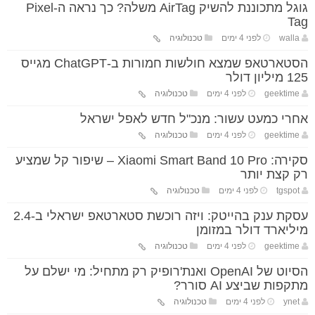
גוגל מתכוננת להשיק AirTag משלה? כך נראה ה-Pixel
Tag
walla
לפני 4 ימים
טכנולוגיה
הסטארטאפ שמצא חולשות חמורות ב-ChatGPT מגייס
125 מיליון דולר
geektime
לפני 4 ימים
טכנולוגיה
אחרי כמעט עשור: מנכ"ל חדש לאפל ישראל
geektime
לפני 4 ימים
טכנולוגיה
סקירה: Xiaomi Smart Band 10 Pro – שיפור קל שמציע
רק קצת יותר
tgspot
לפני 4 ימים
טכנולוגיה
עסקת ענק בהייטק: ויזה רוכשת סטארטאפ ישראלי ב-2.4
מיליארד דולר במזומן
geektime
לפני 4 ימים
טכנולוגיה
הסיוט של OpenAI ואנת'רופיק רק מתחיל: מי ישלם על
מתקפות שביצע AI סורר?
ynet
לפני 4 ימים
טכנולוגיה