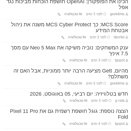
הכינו את הפופקורן: OpenAI חושפת הוכחות מביכות נגד
אפל
geektime
לפני 3 ימים
טכנולוגיה
MCS Score: כך MCS Cyber Protect משנה את ניהול
אבטחת המידע
itportal
לפני 3 ימים
טכנולוגיה
ענק המשחקים: נוביה משיקה את Neo 5 Max עם מסך
7.5 אינץ'
tgspot
לפני 3 ימים
טכנולוגיה
מהיום, Gett מציעה הרבה יותר ממוניות, אבל האם זה
משתלם?
geektime
לפני 3 ימים
טכנולוגיה
חדש בטלוויזיה: יום רביעי, 05 באוגוסט, 2026
g-rafa
לפני 3 ימים
טכנולוגיה
הצצה נוספת: גוגל חושפת רשמית גם את Pixel 11 Pro
Fold
tgspot
לפני 4 ימים
טכנולוגיה