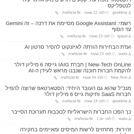
לנטפליקס
geektime
לפני 22 שעות
טכנולוגיה
רשמי: Google Assistant מסיימת את דרכה – זה Gemini
עד הסוף
tgspot
לפני 23 שעות
טכנולוגיה
ועדת הבחירות הורתה לאיזנקוט להסיר סרטון AI
walla
לפני 23 שעות
טכנולוגיה
New-Tech OnLine | חברת IAIG גייסה 6 מיליון דולר
להקמת חברות תוכנה שנבנו מראש לעידן ה-AI
New-Tech
לפני 24 שעות
טכנולוגיה
מנכ"ל שהוא גם העובד היחיד: הסטארטאפ שרוצה להפיל
חברות SaaS ותיקות גייס 6 מיליון דולר
geektime
לפני 24 שעות
טכנולוגיה
כך הפכו החברות הישראליות לכוכבות תערוכת הסייבר
walla
לפני יום 1
טכנולוגיה
זהירות: מתחזים לרשות המיסים ומאיימים בחקירה