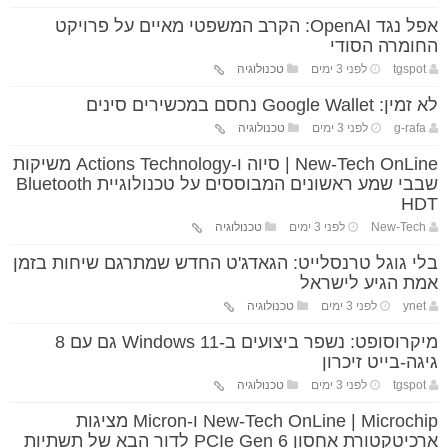
אפל נגד OpenAI: הקרב המשפטי מאיים על פרויקט
החומרה הסודי
tgspot
לפני 3 ימים
טכנולוגיה
לא זמין: Google Wallet נחסם במכשירים סינים
g-rafa
לפני 3 ימים
טכנולוגיה
New-Tech OnLine | סיוה ו-Actions Technology משיקות
שבבי שמע ראשונים המבוססים על טכנולוגיית Bluetooth
HDT
New-Tech
לפני 3 ימים
טכנולוגיה
בלי גוגל טרנסלייט: הגאדג'ט החדש שמתרגם שיחות בזמן
אמת הגיע לישראל
ynet
לפני 3 ימים
טכנולוגיה
מיקרוסופט: נשפר ביצועים ב-Windows 11 גם עם 8
גיגה-בייט זיכרון
tgspot
לפני 3 ימים
טכנולוגיה
New-Tech OnLine | Microchip ו-Micron מציגות
ארכיטקטורת אחסון PCIe Gen 6 לדור הבא של תשתיות