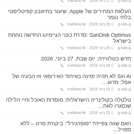
g-rafa
27 ביוני 2026
טכנולוגיה
העלאת המחירים של Apple: שיעור בתיאבון קפיטליסטי
בלתי נגמר
g-rafa
26 ביוני 2026
טכנולוגיה
SanDisk Optimus :סדרת כונני הגיימינג החדשה נוחתת
בישראל
g-rafa
26 ביוני 2026
טכנולוגיה
חדש בטלוויזיה: יום שבת, 27 ביוני, 2026
g-rafa
26 ביוני 2026
טכנולוגיה
Siri Ai לא תהיה זמינה באיחוד האירופאי וזו הבעיה של
אפל: מדוע…
g-rafa
25 ביוני 2026
טכנולוגיה
טלטלה בקולינריה הישראלית: מוסדות האוכל וחיי הלילה
שנסגרו לאח…
g-rafa
25 ביוני 2026
טכנולוגיה
האם שווה צפייה? "סופרגירל": ביקורת סרט – ללא
ספויל…