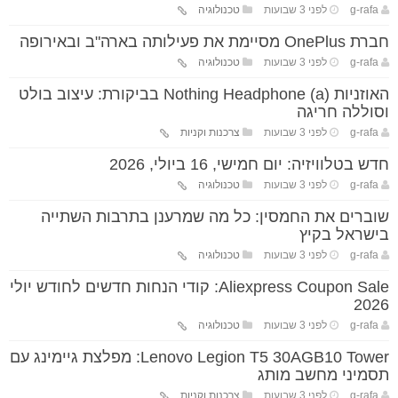
g-rafa
לפני 3 שבועות
טכנולוגיה
חברת OnePlus מסיימת את פעילותה בארה"ב ובאירופה
g-rafa
לפני 3 שבועות
טכנולוגיה
האוזניות Nothing Headphone (a) בביקורת: עיצוב בולט
וסוללה חריגה
g-rafa
לפני 3 שבועות
צרכנות וקניות
חדש בטלוויזיה: יום חמישי, 16 ביולי, 2026
g-rafa
לפני 3 שבועות
טכנולוגיה
שוברים את החמסין: כל מה שמרענן בתרבות השתייה
בישראל בקיץ
g-rafa
לפני 3 שבועות
טכנולוגיה
Aliexpress Coupon Sale: קודי הנחות חדשים לחודש יולי
2026
g-rafa
לפני 3 שבועות
טכנולוגיה
Lenovo Legion T5 30AGB10 Tower: מפלצת גיימינג עם
תסמיני מחשב מותג
g-rafa
לפני 3 שבועות
צרכנות וקניות