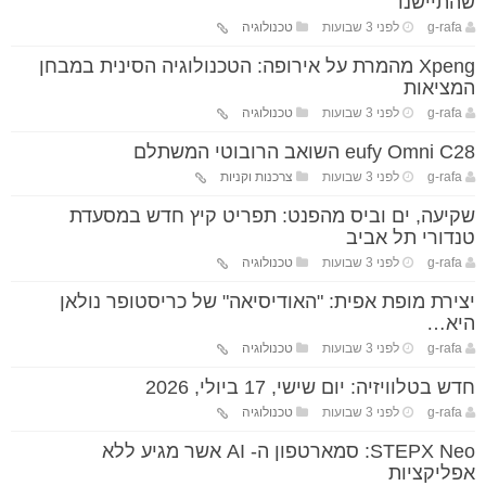
שהתיישנו
g-rafa
לפני 3 שבועות
טכנולוגיה
Xpeng מהמרת על אירופה: הטכנולוגיה הסינית במבחן
המציאות
g-rafa
לפני 3 שבועות
טכנולוגיה
eufy Omni C28 השואב הרובוטי המשתלם
g-rafa
לפני 3 שבועות
צרכנות וקניות
שקיעה, ים וביס מהפנט: תפריט קיץ חדש במסעדת
טנדורי תל אביב
g-rafa
לפני 3 שבועות
טכנולוגיה
יצירת מופת אפית: "האודיסיאה" של כריסטופר נולאן
היא…
g-rafa
לפני 3 שבועות
טכנולוגיה
חדש בטלוויזיה: יום שישי, 17 ביולי, 2026
g-rafa
לפני 3 שבועות
טכנולוגיה
STEPX Neo: סמארטפון ה- AI אשר מגיע ללא
אפליקציות