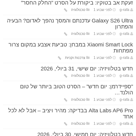
זעקת אב בטוקיו: ביקורת על הסרט "החלק החסר"
g-rafa
לפני שבוע 1
טכנולוגיה
Galaxy S26 Ultra עדכנתם והמסך נהפך לאדום? הבעיה
והפתרון
g-rafa
לפני שבוע 1
טכנולוגיה
Xiaomi Smart Lock במבחן: טביעת אצבע במקום צרור
מפתחות
g-rafa
לפני שבוע 1
צרכנות וקניות
חדש בטלוויזיה: יום שישי, 31 ביולי, 2026
g-rafa
לפני שבוע 1
טכנולוגיה
"ספיידרמן: יום חדש" – הסרט הטוב ביותר של טום
הולנד…
g-rafa
לפני שבוע 1
טכנולוגיה
Alta Labs AP6 Pro בבדיקה: מהיר ויציב – אבל לא לכל
אחד
g-rafa
לפני שבוע 1
טכנולוגיה
חדש בטלוויזיה: יום חמישי, 30 ביולי, 2026