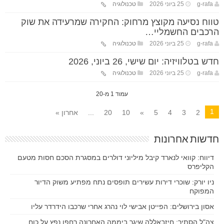
g-rafa
25 ביוני 2026
טכנולוגיה
טווח נסיעה מקוצץ מרחוק: החקירה שמרעידה את שוק
הרכבים החשמליי…
g-rafa
25 ביוני 2026
טכנולוגיה
חדש בטלוויזיה: יום שישי, 26 ביוני, 2026
g-rafa
25 ביוני 2026
טכנולוגיה
עמוד 1 מ-20
1
2
3
4
5
»
10
20
...
אחרון »
חדשות אחרונות
דיווח: קוואי לנארד קיבל מיליוני דולרים במסגרת הסכם חסות מטעם
הקליפרס
ניו יורק: שוכרי דירות עשירים תופסים נתח מפתיע משוק הדיור
המפוקח
אסון בירושלים: הפייטן אבישי לוי נהרג אחרי שרכבו הידרדר עליו
צה"ל הסתיר: חיזבאללה שיגר ביממה האחרונה רחפן נפץ על כוח