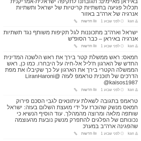
באיראן מאיימים: תגובתנו לתקיפה ישראלית-אמריקנית
תכלול פגיעה בתשתיות קריטיות של ישראל ותשתיות
אנרגיה של ארה"ב באזור
kan
לפני שבוע 1
חדשות
ישראל וארה"ב מתכוננות לגל תקיפות משותף נגד תשתיות
אנרגיה באיראן – כבר הסופ"ש
kan
לפני שבוע 1
חדשות
חמאס: ראש ממשלת קטר בירך את ראש הלשכה המדינית
החדש של הארגון ח'ליל אל-חיה על היבחרו. כמו כן, ראש
הממשלה הקטרי בירך את הארגון על כך שקיבלו את מפת
הדרכים של תוכנית טראמפ לעזה @LiranHaroni
@kaisos1987
kan
לפני שבוע 1
חדשות
טראמפ בתגובה לשאלת עיתונאים לגבי הסכם פירוק
חמאס מנשק שהוכרז על ידי מועצת השלום בעזה: ישראל
שותפה מלאה ומרוצה מהמהלך. עוד הוסיף הנשיא כי
נכונותם של הפלגים להתפרק מנשק נובעת מהעוצמה
שהפגינה ארה"ב במערכ
kan
לפני שבוע 1
חדשות