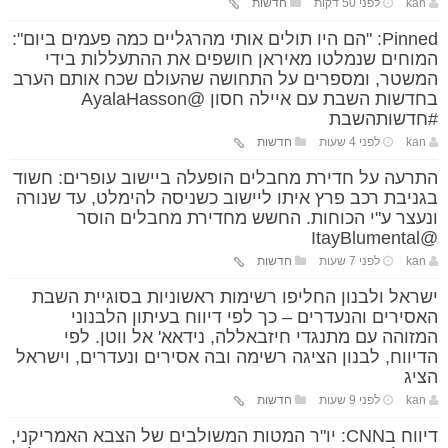
kan
לפני 50 דקות
חדשות
Pinned: "הם היו תולים אותי מהרגליים כמה פעמים ביום":
המוחים שנמלטו מאיראן חושפים את ההתעללות בידי
המשטר, ומספרים על התחושה שהעולם שכח אותם הערב
בחדשות השבת עם איילה חסון @AyalaHasson
#חדשותהשבת
kan
לפני 4 שעות
חדשות
התרעה על חדירת מחבלים הופעלה ביישוב עופרים: חשוד
בגניבת רכב פרץ איתו ליישוב כשניסה להימלט, עד שנורה
ונעצר ע"י הכוחות. החשש מחדירת מחבלים הוסר
@ItayBlumental
kan
לפני 7 שעות
חדשות
ישראל ולבנון החליפו רשימות ראשוניות בסוגיית השבת
האסירים והנעדרים – כך לפי דיווח בעיתון הלבנוני
המזוהה עם מתנגדי חיזבאללה, נידאא' אל ווטן. לפי
הדיווח, לבנון הציגה רשימה ובה אסירים ונעדרים, וישראל
הציג
kan
לפני 9 שעות
חדשות
דיווח בCNN: יו"ר המטות המשולבים של הצבא האמריקני,