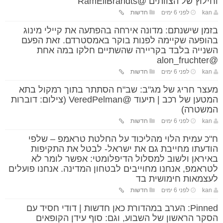
וחילוץ של הצוותים @RamEliBrandts
kan
לפני 6 ימים
חדשות
בזמן שישנתם: מדונה אירחה בהפתעה את קיילי מינוג
בהופעה שקיימה לפנות בוקר באמסטרדם. זאת הפעם
השנייה בלבד בקריירה שהשתיים חלקו במה אחת
@alon_fruchter
kan
לפני 6 ימים
חדשות
מעצר חריג של מג"ב: שב"ח הסתתר בתוך רמקול בתא
המטען של רכב | תיעוד @VeredPelman (צילום: דוברות
המשטרה)
kan
לפני 6 ימים
חדשות
ח"כ עמית הלוי מהליכוד על החלטת טראמפ – שלפי
הודעתו מחייבת גם את ישראל- לבטל את התקיפות
באיראן ולשוב למסלול הדיפלומטי: אפשר לומר לא
לטראמפ, אנחנו מחוייבים לבטחון המדינה. אנחנו פועלים
לעצמאות חימושית בד
kan
לפני 6 ימים
חדשות
Pinned: הערב במהדורת כאן חדשות | דודי חסיד עם
הסקר הראשון של השבוע, וגם: סוף עידן הקופאים