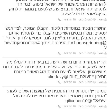
ל"ההפרות המתמשכות" של ישראל בעזה, ובמיוחד
לתקיפות הישראליות ברצועה, שלטענתן מנוגדות לחוק
הבין-לאומי וגרמו לפגיעה
kan
לפני 5 ימים
חדשות
החשד: הבכיר במוסדות הליכוד והקבלן המוכר, לצד אנשי
עסקים, מכרו נכסים השייכים לקבלן כדי להסתיר אותם
מנושיו. הקבלן בחקירתו: "אין כלום. תפסיקו לרדוף אותי" |
@hadasgrinberg עם הפרטים מתוך #מהדורתכאןחדשות
ע
kan
לפני 5 ימים
חדשות
והרי התחזית: היום נחוש רגיעה, ברביעי רוחות המלחמה
יגיעו לשיא, ובסוף השבוע – עלייה בממדים עד להתבהרות
מוושינגטון. אליאור לוי עם תחזית מזג האוויר במזרח
התיכון #העולם_היום @eliorlevy
kan
לפני 5 ימים
חדשות
סמוטריץ' וסטרוק נגד התוכנית של מועצת השלום לעזה:
"מסמך מסוכן שמחייב צעדים אופרטיביים להגנה על
ישראל" @gilicohen10
kan
לפני 5 ימים
חדשות