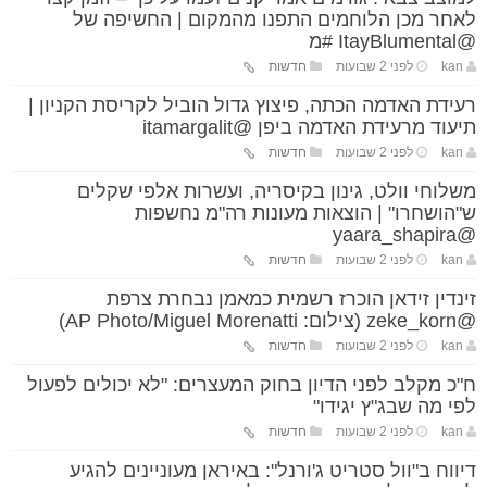
לאחר מכן הלוחמים התפנו מהמקום | החשיפה של
@ItayBlumental #מ
kan
לפני 2 שבועות
חדשות
רעידת האדמה הכתה, פיצוץ גדול הוביל לקריסת הקניון |
תיעוד מרעידת האדמה ביפן @itamargalit
kan
לפני 2 שבועות
חדשות
משלוחי וולט, גינון בקיסריה, ועשרות אלפי שקלים
ש"הושחרו" | הוצאות מעונות רה"מ נחשפות
@yaara_shapira
kan
לפני 2 שבועות
חדשות
זינדין זידאן הוכרז רשמית כמאמן נבחרת צרפת
@zeke_korn (צילום: AP Photo/Miguel Morenatti)
kan
לפני 2 שבועות
חדשות
ח"כ מקלב לפני הדיון בחוק המעצרים: "לא יכולים לפעול
לפי מה שבג"ץ יגידו"
kan
לפני 2 שבועות
חדשות
דיווח ב"וול סטריט ג'ורנל": באיראן מעוניינים להגיע