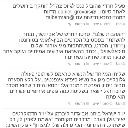
פעיל חרדי שהוביל כנס לגיוס צה״ל הותקף בירושלים
לאחר סיומו | @daniel_grovais מדווח
#מהדורתכאןחדשות עם @talberman
kan
לפני 4 ימים
חדשות
"האהבות שלנו", סרטו החדש של אבי נשר, נבחר
להשתתף בפסטיבל הסרטים הבין-לאומי בטורונטו
(TIFF). הסרט, בהשתתפות מגי אזרזר ושלום
מיכאלשווילי, נכתב בהשראת אירועים אמיתיים ועוקב אחר
שבע דמויות שחייהן נשזרים ז
kan
לפני 4 ימים
חדשות
שליחו המיוחד של הנשיא טראמפ לשיתופי פעולה
גלובליים מגן על נשיא פיפ"א אינפנטינו, על רקע הסערה
סביב ניסיון הפרטת המונדיאל: "חטאו היחיד שהוא מסרב
שהכדורגל יישאר בשליטת כמה גופים אירופיים עשירים.
הוא פתח
kan
לפני 4 ימים
חדשות
יו"ר ישראל ביתנו אביגדור ליברמן על יו"ר הדמוקרטים
יאיר גולן בערב "מדברים תקומה": "אשמח לפרגן לו, רק
שישתוק. זו התרומה הכי גדולה שלו לניצחון" • גולן השיב: