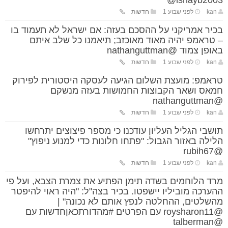
kan
לפני שבוע 1
חדשות
בכיר אמריקני על ההסכם בעזה: אם ישראל לא תעמוד בו
– טראמפ יהיה מאוד מאוכזב; תיאמנו כל שלב איתם
באופן צמוד @nathanguttman
kan
לפני שבוע 1
חדשות
טראמפ: מועצת השלום הגיעה לעסקה היסטורית לפירוק
חמאס ושאר הקבוצות החמושות בעזה מנשקם
@nathanguttman
kan
לפני שבוע 1
חדשות
תושבי הגליל העליון עודכנו כי מספר פיצוצים יתרחשו
הלילה באזור הגבול: "פתחו חלונות כדי למנוע ניפוץ"
@rubih67
kan
לפני שבוע 1
חדשות
מרד הלוחמים בשדה תימן הפתיע את צמרת הצבא, ועל פי
ההערכה מוביליו יישפטו. בכיר בצה"ל: "היה ראוי להיפטר
מהשלטים, ההחלטה לנפץ אותם לא נכונה" |
@roysharon11 עם הפרטים #מהדורתכאןחדשות עם
@talberman