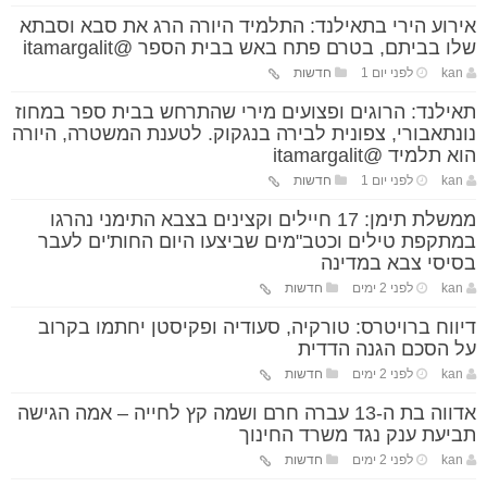
אירוע הירי בתאילנד: התלמיד היורה הרג את סבא וסבתא
שלו בביתם, בטרם פתח באש בבית הספר @itamargalit
kan
לפני יום 1
חדשות
תאילנד: הרוגים ופצועים מירי שהתרחש בבית ספר במחוז
נונתאבורי, צפונית לבירה בנגקוק. לטענת המשטרה, היורה
הוא תלמיד @itamargalit
kan
לפני יום 1
חדשות
ממשלת תימן: 17 חיילים וקצינים בצבא התימני נהרגו
במתקפת טילים וכטב"מים שביצעו היום החות'ים לעבר
בסיסי צבא במדינה
kan
לפני 2 ימים
חדשות
דיווח ברויטרס: טורקיה, סעודיה ופקיסטן יחתמו בקרוב
על הסכם הגנה הדדית
kan
לפני 2 ימים
חדשות
אדווה בת ה-13 עברה חרם ושמה קץ לחייה – אמה הגישה
תביעת ענק נגד משרד החינוך
kan
לפני 2 ימים
חדשות