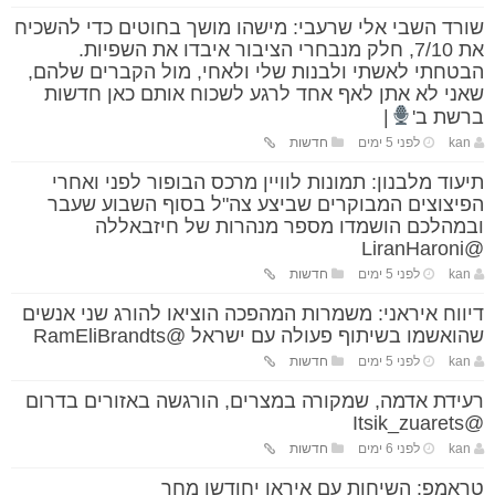
שורד השבי אלי שרעבי: מישהו מושך בחוטים כדי להשכיח
את 7/10, חלק מנבחרי הציבור איבדו את השפיות.
הבטחתי לאשתי ולבנות שלי ולאחי, מול הקברים שלהם,
שאני לא אתן לאף אחד לרגע לשכוח אותם כאן חדשות
ברשת ב'
|
kan
לפני 5 ימים
חדשות
תיעוד מלבנון: תמונות לוויין מרכס הבופור לפני ואחרי
הפיצוצים המבוקרים שביצע צה"ל בסוף השבוע שעבר
ובמהלכם הושמדו מספר מנהרות של חיזבאללה
@LiranHaroni
kan
לפני 5 ימים
חדשות
דיווח איראני: משמרות המהפכה הוציאו להורג שני אנשים
שהואשמו בשיתוף פעולה עם ישראל @RamEliBrandts
kan
לפני 5 ימים
חדשות
רעידת אדמה, שמקורה במצרים, הורגשה באזורים בדרום
@Itsik_zuarets
kan
לפני 6 ימים
חדשות
טראמפ: השיחות עם איראן יחודשו מחר