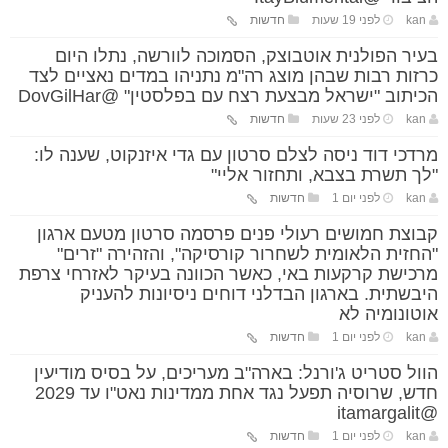
kan
לפני 19 שעות
חדשות
בעיר הפולנית אוטבוצק, הסמוכה לוורשה, נתלו היום
כרזות רבות שבהן מוצג רה"מ נתניהו במדים נאציים לצד
הכיתוב "ישראל מבצעת רצח עם בפלסטין" @DovGilHar
kan
לפני 23 שעות
חדשות
מרדכי דוד ניסה לצלם סרטון עם גדי איזנקוט, שענה לו:
"לך תשרת בצבא, ותחזור אליי"
kan
לפני יום 1
חדשות
קבוצת חמושים רעולי פנים פרסמה סרטון מטעם ארגון
"החזית הלאומית לשחרור קורסיקה", והזהירה "זרים"
מרכישת קרקעות באי, כאשר הכוונה בעיקר לאזרחי צרפת
היבשתית. בארגון הבדלני דוחים ניסיונות להעניק
אוטונומיה לא
kan
לפני יום 1
חדשות
הוול סטריט ג'ורנל: בארה"ב מעריכים, על בסיס מודיעין
חדש, שרוסיה תפעל נגד אחת ממדינות נאט"ו עד 2029
@itamargalit
kan
לפני יום 1
חדשות