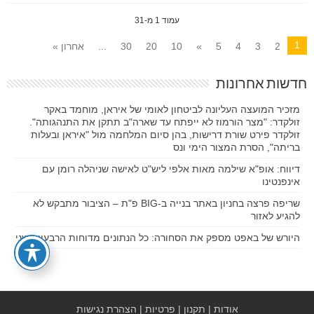
עמוד 1 מ-31
1
2
3
4
5
»
10
20
30
...
אחרון »
חדשות אחרונות
מזכיר המועצה העליונה לביטחון לאומי של איראן, מוחמד באקר
זולקדר: "מצר הורמוז לא ייפתח עד שארה"ב תתקן את התנהגותה".
זולקדר פירט שורת דרישות, בהן סיום המלחמה מול "איראן ובעלות
בריתה", הסרת המצור הימי ונס
דיווח: אופ"א שילמה מאות אלפי ליש"ט לאישה שניהלה רומן עם
אינפנטינו
שריפה פרצה בחניון באתר בנייה ב-BIG פ"ת – הציבור מתבקש לא
להגיע לאזור
היורש של באפט מספק את הסחורה: כל הנתונים מדוחות הרבעון השני
אודות
|
תקנון
|
פרטיות
|
הצהרת נגישות