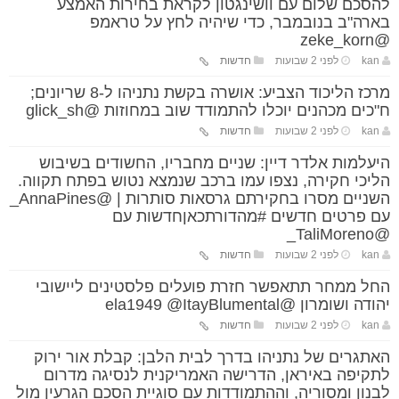
להסכם שלום עם וושינגטון לקראת בחירות האמצע
בארה"ב בנובמבר, כדי שיהיה לחץ על טראמפ
@zeke_korn
kan
לפני 2 שבועות
חדשות
מרכז הליכוד הצביע: אושרה בקשת נתניהו ל-8 שריונים;
ח"כים מכהנים יוכלו להתמודד שוב במחוזות @glick_sh
kan
לפני 2 שבועות
חדשות
היעלמות אלדר דיין: שניים מחבריו, החשודים בשיבוש
הליכי חקירה, נצפו עמו ברכב שנמצא נטוש בפתח תקווה.
השניים מסרו בחקירתם גרסאות סותרות | @AnnaPines_
עם פרטים חדשים #מהדורתכאןחדשות עם
@TaliMoreno_
kan
לפני 2 שבועות
חדשות
החל ממחר תתאפשר חזרת פועלים פלסטינים ליישובי
יהודה ושומרון @ela1949 @ItayBlumental
kan
לפני 2 שבועות
חדשות
האתגרים של נתניהו בדרך לבית הלבן: קבלת אור ירוק
לתקיפה באיראן, הדרישה האמריקנית לנסיגה מדרום
לבנון ומסוריה, וההתמודדות עם סוגיית הסכם הגרעין מול