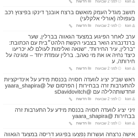
kan
לפני 2 שבועות
חדשות
תושב מגדל העמק מואשם ברצח אובנך דינקו בפיצוץ רכב
בעפולה (אורלי אלקלעי)
kan
לפני 2 שבועות
חדשות
ערב לאחר הפיגוע במצעד הגאווה בברלין, שער
ברנדנבורג הואר בצבעי הקשת הלהט״בית עם הכתובת:
"ברלין, עיר החירות". "שנאה ואלימות לעולם לא יכריעו
כיצד נחיה או את מי נאהב. ברלין עומדת יחד – ומגינה על
חירותה, ע
kan
לפני 2 שבועות
חדשות
ראש שב"כ יציג לוועדה חסויה בכנסת מידע על אינדיקציות
להתערבות זרה בבחירות | הפרסום של @yaara_shapira
#חדשותהלילה עם @sDavidovitch
kan
לפני 2 שבועות
חדשות
זיני יציג לוועדה חסויה בכנסת מידע על התערבות זרה
בבחירות @yaara_shapira
kan
לפני 2 שבועות
חדשות
אישה נרצחה ועשרות נפצעו בפיגוע דריסה במצעד הגאווה