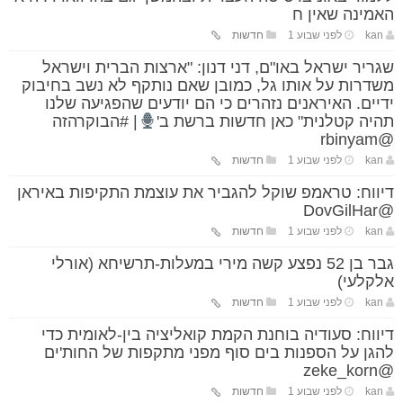
האמינה שאין ח
kan
לפני שבוע 1
חדשות
שגריר ישראל באו"ם, דני דנון: "ארצות הברית וישראל
משדרות על אותו גל, כמובן שאם נותקף לא נשב בחיבוק
ידיים. האיראנים נזהרים כי הם יודעים שהפגיעה שלנו
תהיה קטלנית" כאן חדשות ברשת ב'
| #הבוקרהזה
@rbinyam
kan
לפני שבוע 1
חדשות
דיווח: טראמפ שוקל להגביר את עוצמת התקיפות באיראן
@DovGilHar
kan
לפני שבוע 1
חדשות
גבר בן 52 נפצע קשה מירי במעלות-תרשיחא (אורלי
אלקלעי)
kan
לפני שבוע 1
חדשות
דיווח: סעודיה בוחנת הקמת קואליציה בין-לאומית כדי
להגן על הספנות בים סוף מפני מתקפות של החות'ים
@zeke_korn
kan
לפני שבוע 1
חדשות