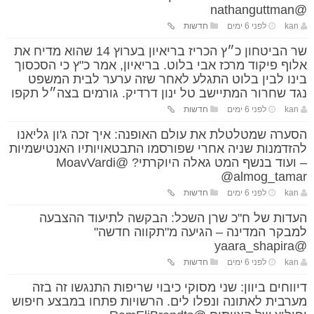
@nathanguttman
kan
לפני 6 ימים
חדשות
שר הביטחון כ״ץ הכריז בריאיון בערוץ 14 שהוא מדיח את
אלוף פיקוד מרכז אבי בלוט. בריאיון, אמר כ"ץ כי הסכסוך
בינו לבין בלוט התגלע לאחר שזה ערער לבית המשפט
נגד שחרור המתיישב טל ינון דרדיק. גורמים בצה״ל תקפו
kan
לפני 6 ימים
חדשות
הסערה שמטלטלת את עולם האופנה: איך זכה ג'ון גליאנו
להזדמנות שניה אחרי שפורסמו התבטאויותיו האנטישמיות
– ועוד בנשף המט גאלה היוקרתי? @MoavVardi
@almog_tamar
kan
לפני 6 ימים
חדשות
העדות של ח"כ שרן השכל: הבקשה לתיעוד ההצבעה
למבקר המדינה – הגיעה מ"תקווה חדשה"
@yaara_shapira
kan
לפני 6 ימים
חדשות
דיווחים ביוון: שני מסוקי כיבוי שריפות התנגשו זה בזה
מערבית לאתונה ונפלו לים. הרשויות פתחו במבצע חיפוש