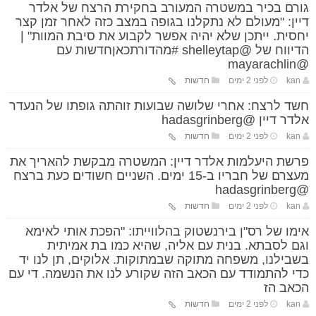
גורם בכיר במשטרה המעורב בחקירת הרצח של אלדר
דיין: "מעולם לא נתקלנו בגופה במצב כזה לאחר זמן קצר
יחסית. ייתכן שלא יהיה אפשר לקבוע את סיבת המוות" |
הדיווח של @shelleytap #מהדורתכאןחדשות עם
@mayarachlin
kan
לפני 2 ימים
חדשות
חשד לרצח: אחרי שלושה שבועות זוהתה גופתו של הנעדר
אלדר דיין @hadasgrinberg
kan
לפני 2 ימים
חדשות
פרשת היעלמות אלדר דיין: המשטרה מבקשת להאריך את
מעצרם של חבריו ב-15 ימים. השניים חשודים כעת ברצח
@hadasgrinberg
kan
לפני 2 ימים
חדשות
אימו של רס"ן בירנשטוק בהלווייתו: "הפכת אותי לאימא
וגם לסבתא. בנית עם אליה, שהיא כמו בת אמיתית
בשבילנו, משפחה מתוקה שבמתוקות. אלוקים, תן לנו יד
כדי להתמודד עם הכאב הזה שקורע לנו את הנשמה. די עם
הכאב הז
kan
לפני 2 ימים
חדשות