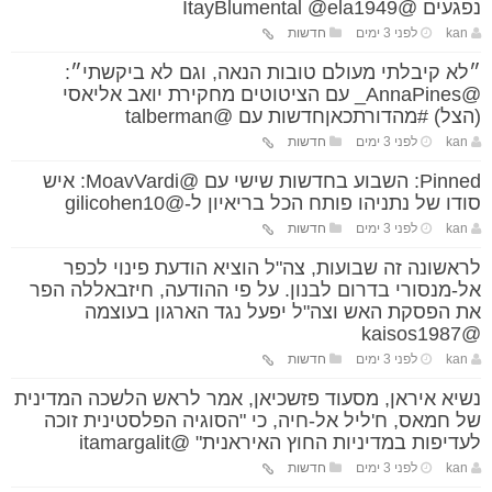
נפגעים @ItayBlumental @ela1949
kan
לפני 3 ימים
חדשות
״לא קיבלתי מעולם טובות הנאה, וגם לא ביקשתי״:
@AnnaPines_ עם הציטוטים מחקירת יואב אליאסי
(הצל) #מהדורתכאןחדשות עם @talberman
kan
לפני 3 ימים
חדשות
Pinned: השבוע בחדשות שישי עם @MoavVardi: איש
סודו של נתניהו פותח הכל בריאיון ל-@gilicohen10
kan
לפני 3 ימים
חדשות
לראשונה זה שבועות, צה"ל הוציא הודעת פינוי לכפר
אל-מנסורי בדרום לבנון. על פי ההודעה, חיזבאללה הפר
את הפסקת האש וצה"ל יפעל נגד הארגון בעוצמה
@kaisos1987
kan
לפני 3 ימים
חדשות
נשיא איראן, מסעוד פזשכיאן, אמר לראש הלשכה המדינית
של חמאס, ח'ליל אל-חיה, כי "הסוגיה הפלסטינית זוכה
לעדיפות במדיניות החוץ האיראנית" @itamargalit
kan
לפני 3 ימים
חדשות