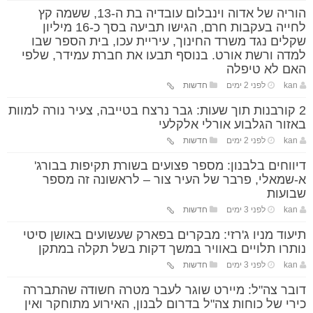
הוריה של אדוה וינבלום עובדיה בת ה-13, ששמה קץ
לחייה בעקבות חרם, הגישו תביעה בסך כ-16 מיליון
שקלים נגד משרד החינוך, עיריית עכו, בית הספר שבו
למדה ורשת אורט. בנוסף תבעו את חברת עמידר, שלפי
האם לא טיפלה
kan
לפני 2 ימים
חדשות
2 קורבנות תוך שעות: גבר נרצח בטייבה, צעיר נורה למוות
באזור הגלבוע אורלי אלקלעי
kan
לפני 2 ימים
חדשות
דיווחים בלבנון: מספר פצועים בשורת תקיפות בבורג'
א-שמאלי, פרבר של העיר צור – לראשונה זה מספר
שבועות
kan
לפני 3 ימים
חדשות
תיעוד מניו ג'רזי: מבקרים בפארק שעשועים באושן סיטי
נותרו תלויים באוויר במשך דקות בשל תקלה במתקן
kan
לפני 3 ימים
חדשות
דובר צה"ל: מיירט שוגר לעבר מטרה חשודה שהתבררה
כירי של כוחות צה"ל בדרום לבנון, האירוע מתוחקר ואין