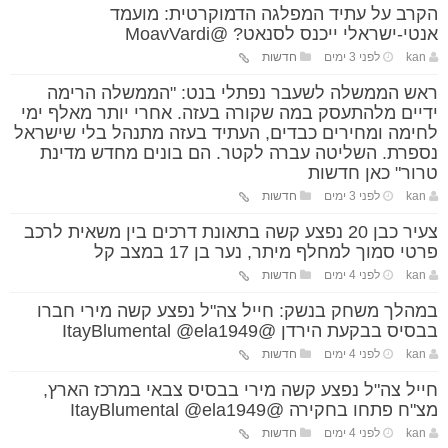
הקרב על עתיד המפלגה הדמוקרטית: מועמד
אנטי-ישראלי ייכנס לסנאט? @MoavVardi
kan
לפני 3 ימים
חדשות
ראש הממשלה לשעבר נפתלי בנט: "הממשלה הרימה
ידיים מלהתעסק במה שקורה בעזה. אחרי יותר מאלף ימי
לחימה ומחירים כבדים, העתיד בעזה מתנהל בלי שישראל
נספרת. השליטה עברה לקטר. הם בונים מחדש מדינת
טרור" כאן חדשות
kan
לפני 3 ימים
חדשות
צעיר כבן 20 נפצע קשה בתאונת דרכים בין משאית לרכב
פרטי סמוך למחלף מיתר, נער בן 17 במצב קל
kan
לפני 4 ימים
חדשות
במהלך משחק בנשק: חייל צה"ל נפצע קשה מירי חברו
בבסיס בבקעת הירדן @ItayBlumental @ela1949
kan
לפני 4 ימים
חדשות
חייל צה"ל נפצע קשה מירי בבסיס צבאי במרכז הארץ,
מצ"ח פתחו בחקירה @ItayBlumental @ela1949
kan
לפני 4 ימים
חדשות