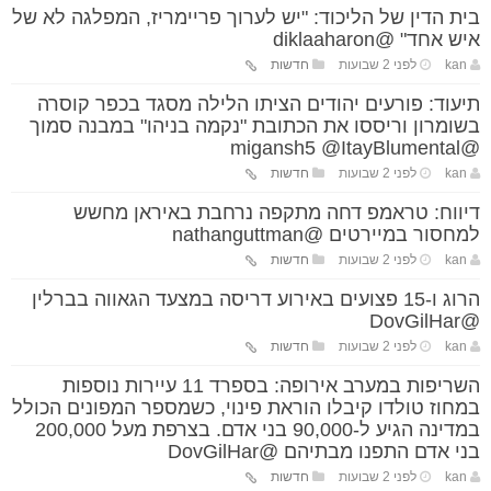
בית הדין של הליכוד: "יש לערוך פריימריז, המפלגה לא של
איש אחד" @diklaaharon
kan
לפני 2 שבועות
חדשות
תיעוד: פורעים יהודים הציתו הלילה מסגד בכפר קוסרה
בשומרון וריססו את הכתובת "נקמה בניהו" במבנה סמוך
@migansh5 @ItayBlumental
kan
לפני 2 שבועות
חדשות
דיווח: טראמפ דחה מתקפה נרחבת באיראן מחשש
למחסור במיירטים @nathanguttman
kan
לפני 2 שבועות
חדשות
הרוג ו-15 פצועים באירוע דריסה במצעד הגאווה בברלין
@DovGilHar
kan
לפני 2 שבועות
חדשות
השריפות במערב אירופה: בספרד 11 עיירות נוספות
במחוז טולדו קיבלו הוראת פינוי, כשמספר המפונים הכולל
במדינה הגיע ל-90,000 בני אדם. בצרפת מעל 200,000
בני אדם התפנו מבתיהם @DovGilHar
kan
לפני 2 שבועות
חדשות