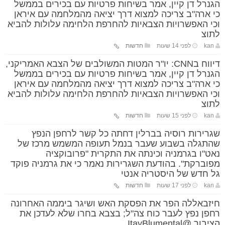
הגנרל דן קיין, אמר בשיחות פרטיות עם בכירים בממשל
כי ארה"ב צריכה למצוא דרך יציאה מהמלחמה עם איראן
וכי האפשרויות הצבאיות להחרפת הלחימה עלולות להביא
לתוצ
kan
לפני 14 שעות
חדשות
דיווח בCNN: יו"ר המטות המשולבים של הצבא האמריקני,
הגנרל דן קיין, אמר בשיחות פרטיות עם בכירים בממשל
כי ארה"ב צריכה למצוא דרך יציאה מהמלחמה עם איראן
וכי האפשרויות הצבאיות להחרפת הלחימה עלולות להביא
לתוצ
kan
לפני 15 שעות
חדשות
שגרירות רוסיה בברלין דחתה כל קשר לרחפן הנפץ
שהתגלה בשבוע שעבר בנמל תעופה המשמש מרכז של
נאט"ו בגרמניה וכינתה את התקרית "פרובוקציה
מפוברקת". בהודעת השגרירות נאמר כי את גרמניה פוקד
גל חדש של היסטריה אנטי
kan
לפני 17 שעות
חדשות
חיזבאללה הפר את הפסקת האש ושיגר ביממה האחרונה
רחפן נפץ לעבר כוח צה"ל; בצבא בחרו שלא לעדכן את
הציבור @ItayBlumental