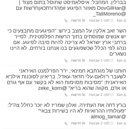
בברלין. המחבל: איסלאמיסט שחוסל בתום מצוד |
@DovGilHar מאזור הפיגוע #מהדורתכאןחדשות עם
@TaliMoreno_
kan
לפני 2 שבועות
חדשות
השר זאב אלקין על המצב ביו"ש: "הפיגועים מתבצעים כי
יש אנשים שמוסתים בתוך הרשות הפלסטינית. לסייר
ברחבי ארץ ישראל לא צריכה להיות סיבה לפיגוע. אם
ננהג לפי הכלל שכשפוגעים בנו אנחנו בורחים, לא היינו
נשארים
kan
לפני 2 שבועות
חדשות
חותנו של מוג'תבא חמינאי, יו"ר הפרלמנט האיראני
לשעבר ר'ולאם-עלי חדאד-עאדל, בריאיון לסוכנות אילנ"א
האיראנית: "מסיבות מסוימות הוא לא בקשר עם אף גורם
או אדם, מקווה שהוא בריא" @zeke_korn
kan
לפני 2 שבועות
חדשות
בג"ץ דחה את העתירה, ואלון שמריז לא יוכר כחלל צה"ל:
"פעולותיו ההרואיות לא היו בשירות צבאי"
@almog_tamar
kan
לפני 2 שבועות
חדשות