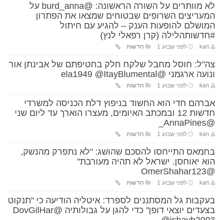
לא מוותרים על השורה הראשונה: @burd_anna על
המעריצים השרופים שבטוחים שמצאו את הפתרון
המושלם להופעות הענק – להגיע עם חיתול
#חדשותהלילה (קרן רפאלי לנץ)
kan
לפני שבוע 1
חדשות
צה"ל: חוסל מחבל שלקח חלק בחטיפתם של אבינתן אור
ונועה ארגמני @ela1949 @ItayBlumental
kan
לפני שבוע 1
חדשות
אברהם חדי הוא החשוד בניפוץ דלת הכניסה למשרדי
חדשות 12 ובמכתב האיומים, מעצרו הוארך עד ליום שני
@AnnaPines_
kan
לפני שבוע 1
חדשות
בחמאס התייחסו להסכם שהושג: "לא נתפרק מהנשק,
הוא יאוחסן. ישראל לא תהיה מעורבת"
@OmerShahar123
kan
לפני שבוע 1
חדשות
בעקבות גל המסתננים לספרד: איטליה הודיעה כי "תנקוט
בצעדים יוצאי דופן" כדי להגן על גבולותיה @DovGilHar
@ishayb2003