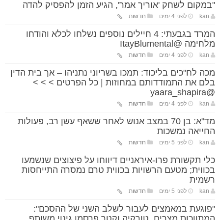
"במקום לשחק 'אוריך אמר', הגיע הזמן להפסיק להדה
kan
לפני 4 ימים
חדשות
המרד בגבעתי: 4 חיילים נוספים נשלחו לכלא והודחו
מלחימה @ItayBlumental
kan
לפני 4 ימים
חדשות
מכה לח"כים בליכוד: תמכו בשריוני נתניהו – אך בית הדין
בלם את התמודדותם במחוזות | כל הפרטים > > >
@yaara_shapira
kan
לפני 4 ימים
חדשות
מד"א: בן 70 במצב אנוש לאחר ששאף עשן רב, פעולות
החייאה נמשכות
kan
לפני 5 ימים
חדשות
כלי תקשורת פרו-איראניים דיווחו על פיצוצים שנשמעו
בכווית; מטעם הרשויות בכווית טרם נמסרה התייחסות
רשמית
kan
לפני 5 ימים
חדשות
"פוגעת במאמצים לעבור לשלב השני של ההסכם":
המתווכות מצרים, טורקיה וקטר פרסמו גינוי משותף