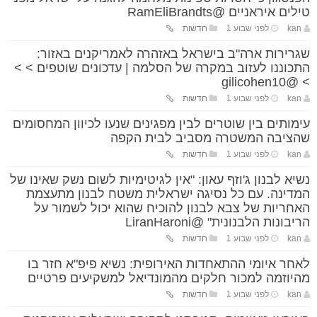
טילים איראניים @RamEliBrandts
kan
לפני שבוע 1
חדשות
שגרירות ארה"ב בישראל באזהרה לאמריקנים באזור:
התכוננו לעזוב במקרה של הסלמה | עדכונים שוטפים > >
> @gilicohen10
kan
לפני שבוע 1
חדשות
עימותים בין שוטרים לבין מפגינים שנעו לכיוון המחסומים
שהציבה המשטרה מסביב לבית הקפה
kan
לפני שבוע 1
חדשות
נשיא לבנון ג'וזף עאון: "אין לגיטימיות לשום נשק שאינו של
המדינה. עם כל נסיגה ישראלית משטח לבנון מתעצמת
האחריות של צבא לבנון להוכיח שהוא יכול לשמור על
הריבונות הלבנונית" @LiranHaroni
kan
לפני שבוע 1
חדשות
לאחר איומי ההתאחדות האירופית: נשיא פיפ"א חזר בו
מהיוזמה למכור חלקים מהמונדיאל למשקיעים פרטיים
kan
לפני שבוע 1
חדשות