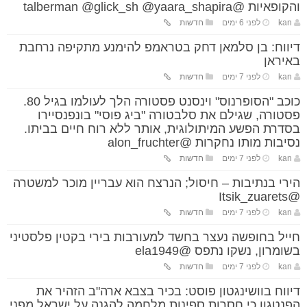
והקופאיות @talberman @glick_sh @yaara_shapira
kan
לפני 6 ימים
חדשות
דיווח: בן סלמאן דחק בטראמפ להימנע מתקיפה נרחבת
באיראן
kan
לפני 7 ימים
חדשות
כוכב "הסופרנוס" וינסנט פסטורה הלך לעולמו בגיל 80.
פסטורה, שגילם את סלבטורה "ביג פוסי" בונפנסיירו
בסדרת הפשע המיתולוגית, אותר ללא רוח חיים בביתו.
נסיבות מותו נחקרות @alon_fruchter
kan
לפני 7 ימים
חדשות
הירי בנתיבות – חיסול; הנרצח הוא עבריין מוכר למשטרה
@Itsik_zuarets
kan
לפני 7 ימים
חדשות
חייל בחופשה נעצר בחשד למעורבות בירי בקטין פלסטיני
בשומרון, נשקו נתפס @ela1949
kan
לפני 7 ימים
חדשות
דיווח בוושינגטון פוסט: בכיר בצבא ארה"ב הזהיר את
הפנטגון כי חסרות ספינות מלחמה להגנה על ישראל מפני