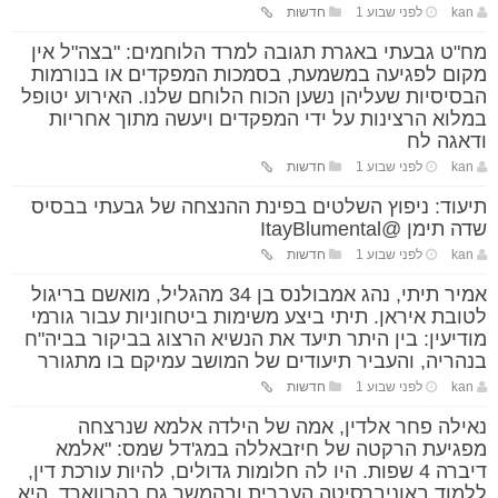
kan
לפני שבוע 1
חדשות
מח"ט גבעתי באגרת תגובה למרד הלוחמים: "בצה"ל אין
מקום לפגיעה במשמעת, בסמכות המפקדים או בנורמות
הבסיסיות שעליהן נשען הכוח הלוחם שלנו. האירוע יטופל
במלוא הרצינות על ידי המפקדים ויעשה מתוך אחריות
ודאגה לח
kan
לפני שבוע 1
חדשות
תיעוד: ניפוץ השלטים בפינת ההנצחה של גבעתי בבסיס
שדה תימן @ItayBlumental
kan
לפני שבוע 1
חדשות
אמיר תיתי, נהג אמבולנס בן 34 מהגליל, מואשם בריגול
לטובת איראן. תיתי ביצע משימות ביטחוניות עבור גורמי
מודיעין: בין היתר תיעד את הנשיא הרצוג בביקור בביה"ח
בנהריה, והעביר תיעודים של המושב עמיקם בו מתגורר
kan
לפני שבוע 1
חדשות
נאילה פחר אלדין, אמה של הילדה אלמא שנרצחה
מפגיעת הרקטה של חיזבאללה במג'דל שמס: "אלמא
דיברה 4 שפות. היו לה חלומות גדולים, להיות עורכת דין,
ללמוד באוניברסיטה העברית ובהמשך גם בהרווארד. היא