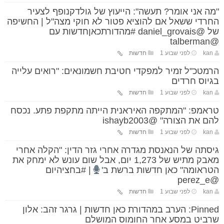
"מה אני אומר? תעשה": הייעוץ של גולדקנופף לצעיר
החרדי ששאל אם להוציא פטור לא חוקי מצה"ל | החשיפה
של @daniel_grovais #מהדורתכאןחדשות עם
@talberman
kan
לפני שבוע 1
חדשות
הרמטכ"ל זמיר למפקדי חטיבת חשמונאים: "רואים עלייה
בגיוס חרדים
kan
לפני שבוע 1
חדשות
טראמפ: "המתקפה האיראנית הייתה מתקפת פתע. נכסח
להם את הצורה" @ishayb2003
kan
לפני שבוע 1
חדשות
גיסתה של הנאנסת מגדרה אחרי גזר הדין: "הקלה אחרי
מאבק מתיש של 1,273 יום, אבל שום עונש לא ימחק את
הטראומה" כאן חדשות ברשת ב'
| #בחציהיום
@perez_e
kan
לפני שבוע 1
חדשות
Pinned: הערב במהדורת כאן חדשות | גרגר זהב: אלון
שרביט במסע אחר החומוס המושלם