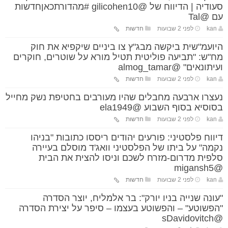
סעודיה | הדיווח של @gilicohen10 #מהדורתכאןחדשות
עם @Tal
kan
לפני 2 שבועות
חדשות
היועמ"שית ביקשה מבג"ץ צו ביניים שיקפיא את חוק
מח"ש: "תביעה פוליטית תטיל מורא על שוטרים, חוקרים
ועיתונאים" @almog_tamar
kan
לפני 2 שבועות
חדשות
נעצרו ארבעה מחבלים שהיו מעורבים בחטיפת נשק מחייל
בסוסיא בסוף השבוע @ela1949
kan
לפני 2 שבועות
חדשות
דיווח פלסטיני: פורעים יהודים ריססו כתובות "בניהו
נקמה" על ביתו של הפלסטיני וואג'ד מוסלם בעיירה
סלפית מדרום-מזרח לשכם וניסו להצית את הבית
@migansh5
kan
לפני 2 שבועות
חדשות
"עונה שנייה בניו יורק": בר אלמליח, יוצר הסדרה
"הפשוטע" – והפשוטע בעצמו – סיפר על יצירת הסדרה
@sDavidovitch