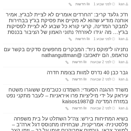
kan
לפני שבוע 1
חדשות
ח"כ גלעד קריב: "החרדים אומרים לא לציית לבג"ץ, אמיר
אוחנה מודיע שהוא לא מקיים את פסיקת בג"ץ בבחירות
למבקר המדינה, קרעי קורא כל שבוע לא לציית לפסיקות
בג"ץ… מה יגידו לאזרח? נתוני האמון של הציבור בכנסת
kan
לפני שבוע 1
חדשות
נתניהו ל"פוקס ניוז": המבקרים מחפשים סדקים בקשר עם
טראמפ, הם יתאכזבו @nathanguttman
kan
לפני 2 שבועות
חדשות
גבר כבן 40 נדרס למוות בצומת חדרה
kan
לפני 2 שבועות
חדשות
משרד ההגנה הסעודי: השמדנו כטב"מים ששוגרו משטח
עיראק על ידי מיליציות פרו איראניות – לעבר מתקני נפט
במזרח המדינה @kaisos1987
kan
לפני 2 שבועות
חדשות
בשיא המתיחות ביו"ש: צה"ל השתלט על בית משפחה
פלסטינית- אמריקנית, שבחזיתו מתנוסס דגל ארה"ב –
למוצב צבאי. גורמים אמריקנים זעמו על כך – וזמן קצר