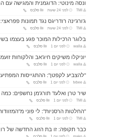
ונסה מינוטי: הדוגמנית והמגישה עם הח
TMI
לפני 24 שעות
סלבס
ג'ורג'ינה רודריגס נגד תמונות פפראצי:
TMI
לפני 24 שעות
סלבס
בלוגר הרכילות המוכר פגע בעצמו בשיד
walla
לפני יום 1
סלבס
יוניקלו משיקים חיג'אב והלקוחות זועמי
walla
לפני יום 1
סלבס
"להצביע לקפטן": ההתגייסות המפתיעה
tvbee
לפני יום 1
סלבס
שיר טרן ואלעד תורג'מן נחשפים: כמה
TMI
לפני יום 1
סלבס
"החלטות הרסניות": לי פוני מ"המזוודו
TMI
לפני יום 1
סלבס
כבר תקופה: זו בת הזוג החדשה של רו
mako
לפני יום 1
סלבס