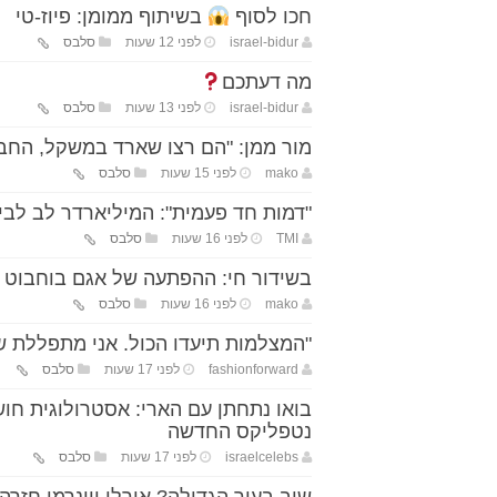
חכו לסוף
בשיתוף ממומן: פיוז-טי
israel-bidur
לפני 12 שעות
סלבס
מה דעתכם
israel-bidur
לפני 13 שעות
סלבס
מור ממן: "הם רצו שארד במשקל, החבי
mako
לפני 15 שעות
סלבס
"דמות חד פעמית": המיליארדר לב לבייב 
TMI
לפני 16 שעות
סלבס
בשידור חי: ההפתעה של אגם בוחבוט 
mako
לפני 16 שעות
סלבס
"המצלמות תיעדו הכול. אני מתפללת
fashionforward
לפני 17 שעות
סלבס
בואו נתחתן עם הארי: אסטרולוגית חו
נטפליקס החדשה
israelcelebs
לפני 17 שעות
סלבס