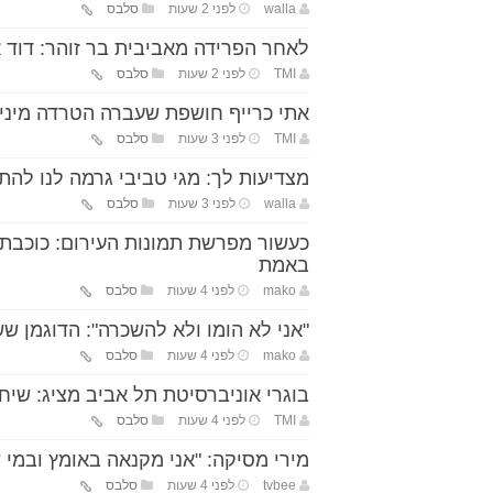
walla
לפני 2 שעות
סלבס
לאחר הפרידה מאביבית בר זוהר: דוד אזולאי מכר
TMI
לפני 2 שעות
סלבס
אתי כרייף חושפת שעברה הטרדה מינית:
TMI
לפני 3 שעות
סלבס
מצדיעות לך: מגי טביבי גרמה לנו להת
walla
לפני 3 שעות
סלבס
כעשור מפרשת תמונות העירום: כוכבת 
באמת
mako
לפני 4 שעות
סלבס
"אני לא הומו ולא להשכרה": הדוגמן 
mako
לפני 4 שעות
סלבס
בוגרי אוניברסיטת תל אביב מציג: שיח
TMI
לפני 4 שעות
סלבס
מירי מסיקה: "אני מקנאה באומץ ובמי 
tvbee
לפני 4 שעות
סלבס