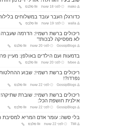
שוב בעיר הגדולה? אורלי ויינרמן חזרה
mako
לפני 18 שעות
סלבס
כדורגלן העבר עובד במשלוחים בלילות 
walla
לפני 19 שעות
סלבס
ריכולים ברשת רשמי!: הדרמה שעברה ע
לא מפסיקה לבכות!"
GossipBlogs
לפני 20 שעות
סלבס
בדמעות ועם הילדים באולפן: מעיין פרת
tvbee
לפני 20 שעות
סלבס
ריכולים ברשת רשמי!: שבוע ההחלטות! 
נפרדו?!
GossipBlogs
לפני 22 שעות
סלבס
ריכולים ברשת רשמי!: שוברת שתיקה!
אילנית חושפת הכל:
GossipBlogs
לפני 22 שעות
סלבס
בלי סשה: עומר אדם המריא למסיבת רו
TMI
לפני 22 שעות
סלבס