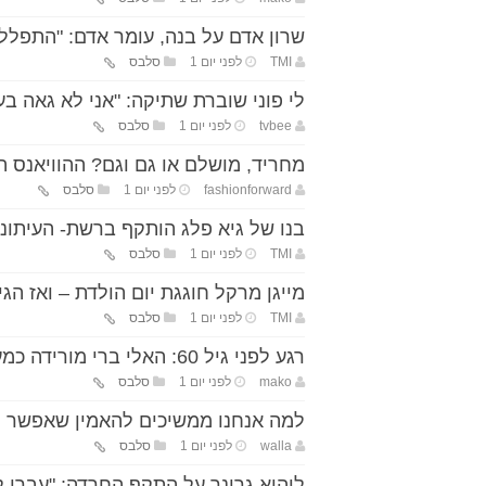
שרון אדם על בנה, עומר אדם: "התפלל
TMI
לפני יום 1
סלבס
לי פוני שוברת שתיקה: "אני לא גאה בע
tvbee
לפני יום 1
סלבס
מחריד, מושלם או גם וגם? ההוויאנס 
fashionforward
לפני יום 1
סלבס
בנו של גיא פלג הותקף ברשת- העיתונ
TMI
לפני יום 1
סלבס
מייגן מרקל חוגגת יום הולדת – ואז 
TMI
לפני יום 1
סלבס
רגע לפני גיל 60: האלי ברי מורידה כמעט הכל בחופשה עם הארוס
mako
לפני יום 1
סלבס
למה אנחנו ממשיכים להאמין שאפשר 
walla
לפני יום 1
סלבס
ליהיא גרינר על התקף החרדה: "עברו ל