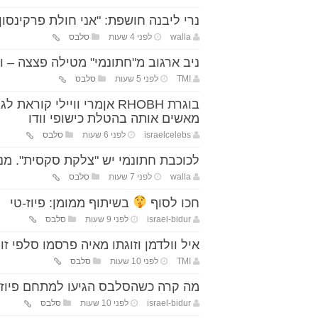
נרי ליבנה חושפת: "אני חולת פרקינסון"
walla
לפני 4 שעות
סלבס
ניב ארגוב מ"חתונמי" מטילה פצצה – 
TMI
לפני 5 שעות
סלבס
בוגרת RHOBH אןמרי ווייל
מאשים אותה בהטלת כישופי וודו
israelcelebs
לפני 6 שעות
סלבס
לכוכבת חתונמי יש "צלקת סקסית". מ
walla
לפני 7 שעות
סלבס
חכו לסוף
בשיתוף ממומן: פיוז-טי
israel-bidur
לפני 9 שעות
סלבס
איל וולדמן וזוגתו מאיה פרסמו סלפי ז
TMI
לפני 10 שעות
סלבס
מה קרה כשהסלבס הגיעו למתחם פיוז
israel-bidur
לפני 10 שעות
סלבס