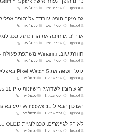
כרום הופך לעוזר אישי: Gemini Spark יוכל לבצע משימות באינטרנט עבורכם
tgspot
לפני 6 ימים
טכנולוגיה
גם מיקרוסופט עובדת על 'סופר אפליקצ
tgspot
לפני 7 ימים
טכנולוגיה
ארה"ב מרחיבה את החרם על טכנולוגיה 
tgspot
לפני 7 ימים
טכנולוגיה
חוזרת שוב: Winamp משתפת פעולה עם Deezer כדי להציע שירות הזרמה
tgspot
לפני 7 ימים
טכנולוגיה
גוגל חשפה את Pixel Watch 5 באפליקציית הבריאות שלה
tgspot
לפני שבוע 1
טכנולוגיה
הגיע הזמן לשדרג? רישיונות Windows 11 Pro ו-Office 2024 במחירי מבצע
tgspot
לפני שבוע 1
טכנולוגיה
העדכון הבא ל-Windows 11 יגיע באוגוסט, עם לא מעט חידושים – וגם קצת פחות AI
tgspot
לפני שבוע 1
טכנולוגיה
לא רק לגיימרים: טכנולוגיית RGB-Stripe OLED מתחילה להגיע לשוק
tgspot
לפני שבוע 1
טכנולוגיה