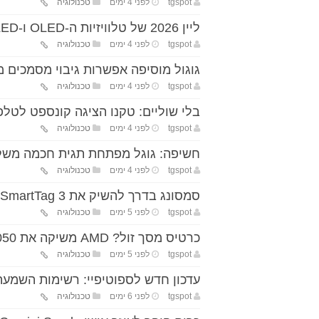
tgspot
לפני 4 ימים
טכנולוגיה
ליין 2026 של טלוויזיות ה-OLED ו-miniLED של LG הושק בישראל
tgspot
לפני 4 ימים
טכנולוגיה
גוגול מוסיפה אפשרות גיבוי מסמכים מלא מאנדר
tgspot
לפני 4 ימים
טכנולוגיה
בלי שוליים: טקנו הציגה קונספט לטלפון
tgspot
לפני 4 ימים
טכנולוגיה
חשיפה: גוגל מפתחת תגית חכמה משל
tgspot
לפני 4 ימים
טכנולוגיה
סמסונג בדרך להשיק את Galaxy SmartTag 3 עם עיצוב חדש
tgspot
לפני 5 ימים
טכנולוגיה
כרטיס מסך זול? AMD משיקה את Radeon RX 9050 עם פשרות בביצועים
tgspot
לפני 5 ימים
טכנולוגיה
עדכון חדש לספוטיפיי: רשימות השמעה
tgspot
לפני 6 ימים
טכנולוגיה