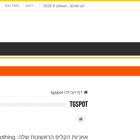
ראשי
מפת אתר
יום חמישי , אוגוסט 6 2026
ח
דף הבית
/
tgspot
tgspot
אוזניות הקליפ הראשונות שלה: Nothing משיקה את CMF Clip Pro