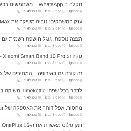
תקלה ב-WhatsApp – משתמשים רבים דיווחו על חסימת החשבון
tgspot
לפני 2 ימים
טכנולוגיה
ענק המשחקים: נוביה משיקה את Neo 5 Max עם מסך 7.5 אינץ'
tgspot
לפני 2 ימים
טכנולוגיה
הצצה נוספת: גוגל חושפת רשמית גם את l 11 Pro Fold
tgspot
לפני 3 ימים
טכנולוגיה
סקירה: Xiaomi Smart Band 10 Pro – שיפור קל שמציע רק קצת יותר
tgspot
לפני 3 ימים
טכנולוגיה
זה קורה גם באירופה – המחירים של Xbox עולים באופן אגרסיבי
tgspot
לפני 3 ימים
טכנולוגיה
לדבר בכל שפה: Timekettle משיקה בישראל אוזניות תרגום חכמות
tgspot
לפני 3 ימים
טכנולוגיה
מחסור: אפל דוחה את האספקה של MacBook Air בגלל בעיות הזיכרון
tgspot
לפני 3 ימים
טכנולוגיה
וואן פלוס מאשרת את ה-OnePlus 16 וחושפת את השדרוגים הראשונים