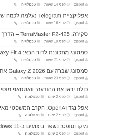
tgspot
לפני 14 שעות
טכנולוגיה
אפליקציית Telegram נעלמה לכמה שעות מ-AppStore – וזה יכול לקרות לכולם
tgspot
לפני 16 שעות
טכנולוגיה
סקירה: TerraMaster F2-425 – הדרך הפשוטה להקים ענן פרטי
tgspot
לפני 19 שעות
טכנולוגיה
סמסונג מתכוננת לדור הבא: Galaxy Fit 4 כבר באופק
tgspot
לפני 21 שעות
טכנולוגיה
סמסונג שברה עם Galaxy Z 2026 את שיא ההזמנות המוקדמות שלה
tgspot
לפני 23 שעות
טכנולוגיה
כולם יראו את ההודעה: וואטסאפ מוסי
tgspot
לפני 2 ימים
טכנולוגיה
אפל נגד OpenAI: הקרב המשפטי מאיים על פרויקט החומרה הסודי
tgspot
לפני 2 ימים
טכנולוגיה
מיקרוסופט: נשפר ביצועים ב-Windows 11 גם עם 8 גיגה-בייט זיכרון
tgspot
לפני 2 ימים
טכנולוגיה