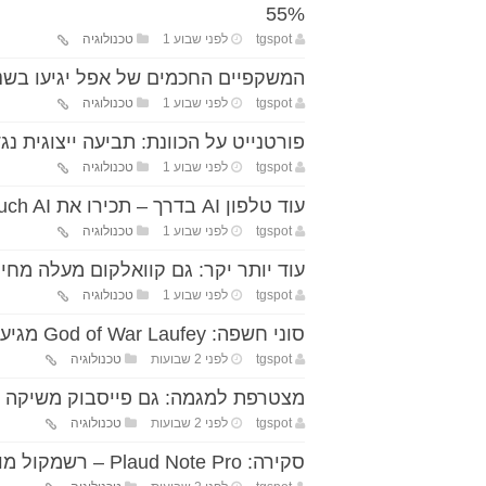
55%
tgspot
לפני שבוע 1
טכנולוגיה
המשקפיים החכמים של אפל יגיעו בשנ
tgspot
לפני שבוע 1
טכנולוגיה
פורטנייט על הכוונת: תביעה ייצוגית נגד Epic בטענה להטעיית שחקנים ביש
tgspot
לפני שבוע 1
טכנולוגיה
עוד טלפון AI בדרך – תכירו את HMD Touch AI
tgspot
לפני שבוע 1
טכנולוגיה
עוד יותר יקר: גם קוואלקום מעלה מח
tgspot
לפני שבוע 1
טכנולוגיה
סוני חשפה: God of War Laufey מגיע בפברואר, קרייטוס חוזר במשחק הבא
tgspot
לפני 2 שבועות
טכנולוגיה
מצטרפת למגמה: גם פייסבוק משיקה כל
tgspot
לפני 2 שבועות
טכנולוגיה
סקירה: Plaud Note Pro – רשמקול מודרני שהופך לחכם עם AI בענן