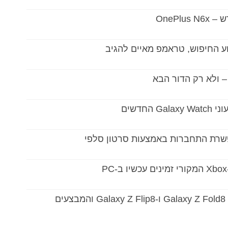
OnePl
ע החיפוש, טראמפ מאיים להגיב
חדשים
פשרת התחברות באמצעות סרטון סלפי
איפה הכי משתלם? מחירי ההשקה של Galaxy Z Fold8 ו-Galaxy Z Flip8 והמבצעים