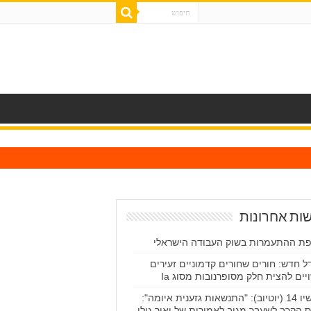
ות אחרונות
ת ההתעמרות בשוק העבודה הישראלי
ל חדש: חורים שחורים קדמוניים זעירים
יים להצית חלק מסופרנובות מסוג Ia
עכשיו 14 (יוטיוב): "התנשאות גזענית איומה":
ס הקרב לשעבר מגיב לאמירות של יאיר גולן