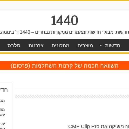
1440
דשות, מבזקי חדשות ומאמרים ממקורות נבחרים – 1440 ד' ביממה.
חדשות
מוצרים
מתכונים
צרכנות
סלבס
השוואה חכמה של קרנות השתלמות
(פרסום)
חדש
מגפ
מוד
עשו
טיי