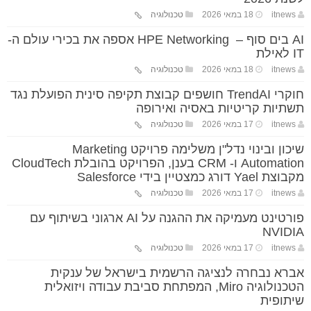
itnews
18 במאי 2026
טכנולוגיה
AI בים סוף – HPE Networking אספה את בכירי עולם ה-
IT לאילת
itnews
18 במאי 2026
טכנולוגיה
חוקרי TrendAI חושפים קבוצת תקיפה סינית הפועלת נגד
תשתיות קריטיות באסיה ואירופה
itnews
17 במאי 2026
טכנולוגיה
שיכון ובינוי נדל"ן משלימה פרויקט Marketing
Automation ו- CRM בענן, הפרויקט בהובלת CloudTech
מקבוצת Yael דורג כמצטיין בידי Salesforce
itnews
17 במאי 2026
טכנולוגיה
פורטינט מעמיקה את ההגנה על AI ארגוני בשיתוף עם
NVIDIA
itnews
17 במאי 2026
טכנולוגיה
אברא נבחרה לנציגה הרשמית בישראל של ענקית
הטכנולוגיה Miro, המפתחת סביבת עבודה ויזואלית
שיתופית