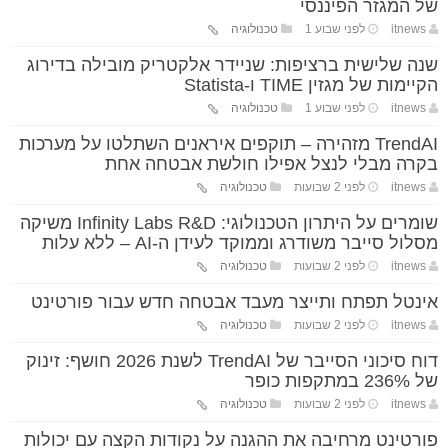
של המגזר הפיננסי
itnews
לפני שבוע 1
טכנולוגיה
שנה שלישית ברציפות: שניידר אלקטריק מובילה בדירוג
הקיימות של מגזין TIME ו-Statista
itnews
לפני שבוע 1
טכנולוגיה
TrendAI מזהירה – תוקפים איראנים השתלטו על מערכות
בקרה מבלי לנצל אפילו חולשת אבטחה אחת
itnews
לפני 2 שבועות
טכנולוגיה
שומרים על היתרון הטכנולוגי: Infinity Labs R&D משיקה
מסלול סייבר משודרג וממוקד לעידן ה-AI – ללא עלות
itnews
לפני 2 שבועות
טכנולוגיה
אינטל תפתח ותייצר מעבד אבטחה חדש עבור פורטינט
itnews
לפני 2 שבועות
טכנולוגיה
דוח סיכוני הסייבר של TrendAI לשנת 2026 חושף: זינוק
של 236% במתקפות כופר
itnews
לפני 2 שבועות
טכנולוגיה
פורטינט מרחיבה את ההגנה על נקודות הקצה עם יכולות