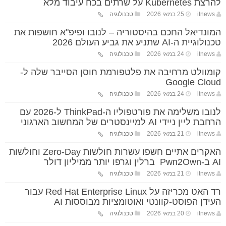
להרצת Kubernetes על שרתים בכח עיבוד מלא
itnews
25 במאי 2026
טכנולוגיה
המונדיאל החכם בהיסטוריה – לנובו ופיפ"א חושפות את
טכנולוגיית ה-AI שתניע את גביע העולם 2026
itnews
24 במאי 2026
טכנולוגיה
קומוולט מרחיבה את פלטפורמת חוסן הסייבר שלה ל-
Google Cloud
itnews
24 במאי 2026
טכנולוגיה
לנובו משלימה את פורטפוליו ה-ThinkPad ל-2026 עם
הרחבת ליין ניידי AI למיינסטרים של המחשוב הארגוני
itnews
21 במאי 2026
טכנולוגיה
האקרים אתיים חשפו עשרות חולשות Zero-Day וחולשות
AI ב-Pwn2Own ברלין וגרפו יותר ממיליון דולר
itnews
21 במאי 2026
טכנולוגיה
רד האט מכריזה על Red Hat Enterprise Linux עבור
העידן הפוסט-קוונטי ואוטומציות מבוססות AI
itnews
20 במאי 2026
טכנולוגיה