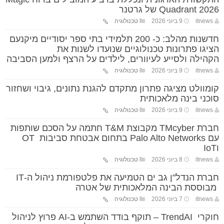
Quadrant 2026 של גרטנר
itnews
9 ביוני 2026
טכנולוגיה
חדשנות מהלב: כ- 200 תלמידי בתי ספר יסודיים מיקנעם
הציגו פתרונות טכנולוגיים שנועדו לשנות את
הקהילה ולסייע לעיוורים, לילדים על הרצף ולמען הסביבה
itnews
9 ביוני 2026
טכנולוגיה
קומוולט מציגה פתרון מתקדם להגנת נתונים, גיבוי ושחזור
סוכני בינה מלאכותית
itnews
9 ביוני 2026
טכנולוגיה
חברת TMcyber מקבוצת T&M חתמה על הסכם שותפות
עם Palo Alto Networks בתחום אבטחת סביבות OT
וIoT
itnews
8 ביוני 2026
טכנולוגיה
חברת הנדל"ן גב ים הטמיעה את פלטפורמת ניהול ה-IT
מבוססת הבינה המלאכותית של אטרה
itnews
7 ביוני 2026
טכנולוגיה
חוקרי TrendAI – תוקף בודד השתמש ב-AI פרוץ לניהול