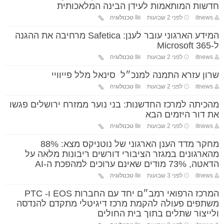
חדשות המותאמות לעידן הבינה המלאכותית
itnews
לפני 2 שבועות
טכנולוגיה
המידע הארגוני עובר לענן: Safetica מרחיבה את ההגנה
ל-Microsoft 365
itnews
לפני 2 שבועות
טכנולוגיה
שרון עזרא התמנה למנכ״ל סינאל מלל פייוויי
itnews
לפני 2 שבועות
טכנולוגיה
מהכיתה למרכז החדשנות: בני נוער ממזרח ירושלים פגשו
את דור היזמים הבא
itnews
לפני 2 שבועות
טכנולוגיה
מחקר מדד הענן הארגוני של נוטניקס מצא: 88%
מהארגונים במגזר הציבורי דורשים ריבונות מלאה על
הדאטה, 73% מודים שאינם ערוכים למהפכת ה-AI
itnews
לפני 3 שבועות
טכנולוגיה
המרכז הרפואי רמב״ם יחד עם החברות EOS ו- PTC
משתפים פעולה להקמת מרכז דיגיטלי מתקדם להנדסה
ולייצור שתלים בתוך בית החולים