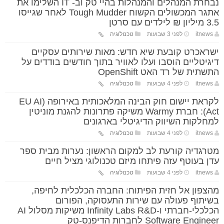
נבחרת המנהלים והמנהלות בהיי טק וב- IT השלימו את
אתגר המכשולים הקשוח Tough Mudder לאחר שגייסו
3.5 מיליון ₪ לילדים עם סרטן
itnews
לפני 3 שבועות
טכנולוגיה
ישראכרט קובעת שיא חדש: מאות שירותים עסקיים
דיגיטליים הוסבו ועלו לאוויר בתוך חודשים בודדים על
התשתית של רד האט OpenShift
itnews
לפני 4 שבועות
טכנולוגיה
לקראת יישום חוק הבינה המלאכותית באירופה (EU AI
Act): חברת Warmy משיקה פתרונות להגנת מוניטין
למחלקות השיווק הדיגיטלי בארגונים
itnews
לפני 4 שבועות
טכנולוגיה
מטרגדיה קורעת לב למקום הראשון: נערות מבית ספר
עדן בעוטף עזה פיתחו מיזם טכנולוגי מציל חיים
itnews
לפני 4 שבועות
טכנולוגיה
מהצפון אל חזית הפיתוח: החברה הכלכלית לחיפה,
בשיתוף פעולה עם שירות התעסוקה, הפורום
הכלכלי-חברתי ו-Infinity Labs R&D משיקות מסלול AI
Software Engineer לחברות הדיפנס-טק