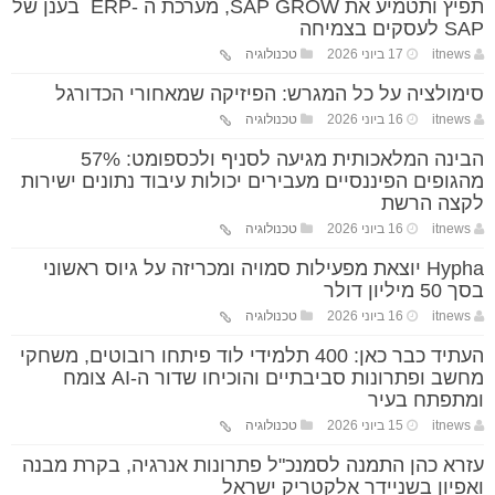
תפיץ ותטמיע את SAP GROW, מערכת ה -ERP בענן של
SAP לעסקים בצמיחה
itnews
17 ביוני 2026
טכנולוגיה
סימולציה על כל המגרש: הפיזיקה שמאחורי הכדורגל
itnews
16 ביוני 2026
טכנולוגיה
הבינה המלאכותית מגיעה לסניף ולכספומט: 57%
מהגופים הפיננסיים מעבירים יכולות עיבוד נתונים ישירות
לקצה הרשת
itnews
16 ביוני 2026
טכנולוגיה
Hypha יוצאת מפעילות סמויה ומכריזה על גיוס ראשוני
בסך 50 מיליון דולר
itnews
16 ביוני 2026
טכנולוגיה
העתיד כבר כאן: 400 תלמידי לוד פיתחו רובוטים, משחקי
מחשב ופתרונות סביבתיים והוכיחו שדור ה-AI צומח
ומתפתח בעיר
itnews
15 ביוני 2026
טכנולוגיה
עזרא כהן התמנה לסמנכ"ל פתרונות אנרגיה, בקרת מבנה
ואפיון בשניידר אלקטריק ישראל