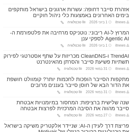
אזהרת סייבר דחופה: עשרות ארגונים בישראל מותקפים
בימים האחרונים באמצעות כלי ניהול חוקיים
itnews
1 ביוני 2026
טכנולוגיה
המרוץ ל-AI ריבוני: נוטניקס מרחיבה את פלטפורמת ה-
Agentic AI לספקי ענן
itnews
1 ביוני 2026
טכנולוגיה
TrendAI ו-CleanDNS מכריזות על שתף אסטרטגי לפירוק
תשתיות פשיעת סייבר והסרתן מהאינטרנט
itnews
31 במאי 2026
טכנולוגיה
מתקפות הסייבר הופכות לחכמות יותר? קומוולט חושפת
את הדור הבא של חוסן סייבר בעננים מרובים
itnews
31 במאי 2026
טכנולוגיה
שנה שלישית ברציפות: המחסור במיומנויות אבטחת
סייבר מהווה את הסיבה המרכזית לפרצות אבטחה
itnews
27 במאי 2026
טכנולוגיה
פריצת דרך לעידן ה-AI: שניידר אלקטריק משיקה בישראל
את טכנולוגיות הקירור הנוזלי של Motivair