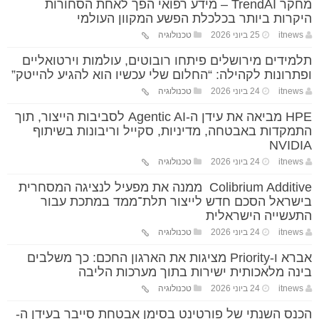
מחקר TrendAI – מידע רפואי הפך לאחת הסחורות
היקרות ביותר בכלכלת הפשע המקוון העולמי
itnews
25 ביוני 2026
טכנולוגיה
תלמידים מירושלים פיתחו רובוטים, עולמות וירטואליים
ופתרונות לקהילה: “החלום שלי עכשיו הוא להגיע להייטק”
itnews
24 ביוני 2026
טכנולוגיה
HPE מביאה את עידן ה-Agentic AI לסביבות הייצור, תוך
התמקדות באבטחה, מדיניות, סקייל וריבונות בשיתוף
NVIDIA
itnews
24 ביוני 2026
טכנולוגיה
Colibrium Additive ממנה את מפעיל לנציגה המסחרית
בישראל הסכם חדש לייצור תלת־ממד במתכת עבור
התעשייה הישראלית
itnews
24 ביוני 2026
טכנולוגיה
אברא ו-Priority מציגות את הארגון החכם: כך משלבים
בינה מלאכותית ישירות בתוך מערכות הליבה
itnews
24 ביוני 2026
טכנולוגיה
הכנס השנתי של פורטינט בסימן אבטחת סייבר בעידן ה-