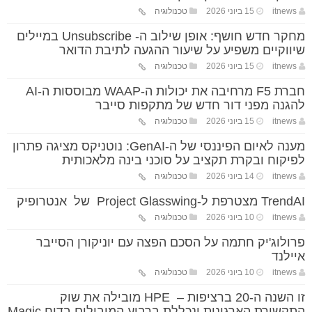
itnews
15 ביוני 2026
טכנולוגיה
מחקר חדש חושף: אופן שילוב ה- Unsubscribe במיילים
שיווקיים משפיע על שיעור ההגעה לתיבת הדואר
itnews
15 ביוני 2026
טכנולוגיה
חברת F5 מרחיבה את יכולות ה-WAAP מבוססות ה-AI
להגנה מפני דור חדש של מתקפות סייבר
itnews
15 ביוני 2026
טכנולוגיה
מענה לאיום הפיננסי של ה-GenAI: נוטניקס מציגה פתרון
לפיקוח ובקרת תקציב על סוכני בינה מלאכותית
itnews
14 ביוני 2026
טכנולוגיה
TrendAI מצטרפת ל-Project Glasswing של אנטרופיק
itnews
10 ביוני 2026
טכנולוגיה
פרולוג'יק חתמה על הסכם הפצה עם יוניקורן הסייבר
איילנד
itnews
10 ביוני 2026
טכנולוגיה
זו השנה ה-20 ברציפות – HPE מובילה את שוק
התקשורת הארגונית ונכללת ברביע המובילים בדוח Magic