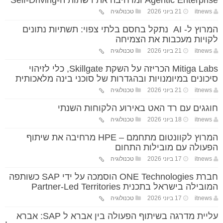
Agentic Enterprise ומרחיבה את רשתות ה-Self-Driving
itnews
21 ביוני 2026
טכנולוגיה
המרוץ ל- AI נתקל בחסם בלתי צפוי: תשתיות נתונים
לקויות מעכבות את הצמיחה
itnews
21 ביוני 2026
טכנולוגיה
Mitiga Labs הכריזה על השקת Skillgate, כלי לזיהוי
סיכונים במיומנויות ובהגדרות של סוכני בינה מלאכותית
itnews
21 ביוני 2026
טכנולוגיה
חוגגים עם רד האט באירוע הלקוחות השנתי
itnews
18 ביוני 2026
טכנולוגיה
המרוץ לקוונטום מתחמם – HPE מרחיבה את שיתוף
הפעולה עם מובילות התחום
itnews
17 ביוני 2026
טכנולוגיה
חברת ONE Technologies הוסמכה על ידי SAP כשותפה
המובילה בישראל בתכנית Partner-Led Territories
itnews
17 ביוני 2026
טכנולוגיה
עליית מדרגה בשיתוף הפעולה בין אברא ל SAP: אברא