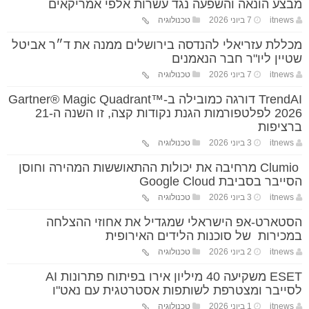
מבצע הונאה והשפעה נגד עשרות אלפי אמריקאים
itnews
7 ביוני 2026
טכנולוגיה
מכללת עזריאלי להנדסה בירושלים ממנה את ד״ר אביטל
שטיין ליו"ר חבר הנאמנים
itnews
7 ביוני 2026
טכנולוגיה
TrendAI דורגה כמובילה ב-Gartner® Magic Quadrant™
2026 לפלטפורמות הגנת נקודות קצה, זו השנה ה-21
ברציפות
itnews
3 ביוני 2026
טכנולוגיה
Clumio מרחיבה את יכולות ההתאוששות המהירה וחוסן
הסייבר בסביבת Google Cloud
itnews
3 ביוני 2026
טכנולוגיה
הסטארט-אפ הישראלי שמגדיל את אחוזי ההצלחה
במכירות של סוכנות הלידים האירופית
itnews
2 ביוני 2026
טכנולוגיה
ESET משקיעה 40 מיליון אירו בפיתוח פתרונות AI
לסייבר ומצטרפת לשותפות אסטרטגית עם נאט"ו
itnews
1 ביוני 2026
טכנולוגיה