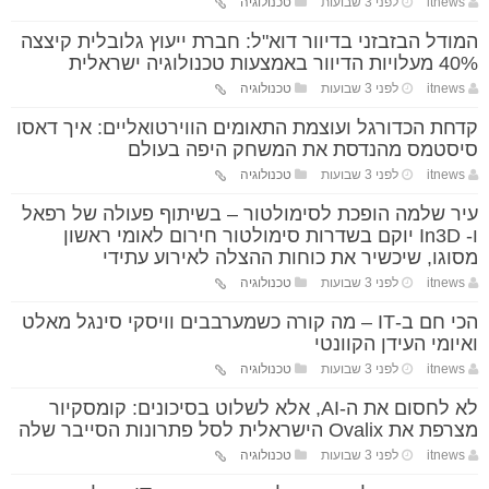
itnews
לפני 3 שבועות
טכנולוגיה
המודל הבזבזני בדיוור דוא"ל: חברת ייעוץ גלובלית קיצצה
40% מעלויות הדיוור באמצעות טכנולוגיה ישראלית
itnews
לפני 3 שבועות
טכנולוגיה
קדחת הכדורגל ועוצמת התאומים הווירטואליים: איך דאסו
סיסטמס מהנדסת את המשחק היפה בעולם
itnews
לפני 3 שבועות
טכנולוגיה
עיר שלמה הופכת לסימולטור – בשיתוף פעולה של רפאל
ו- In3D יוקם בשדרות סימולטור חירום לאומי ראשון
מסוגו, שיכשיר את כוחות ההצלה לאירוע עתידי
itnews
לפני 3 שבועות
טכנולוגיה
הכי חם ב-IT – מה קורה כשמערבבים וויסקי סינגל מאלט
ואיומי העידן הקוונטי
itnews
לפני 3 שבועות
טכנולוגיה
לא לחסום את ה-AI, אלא לשלוט בסיכונים: קומסקיור
מצרפת את Ovalix הישראלית לסל פתרונות הסייבר שלה
itnews
לפני 3 שבועות
טכנולוגיה