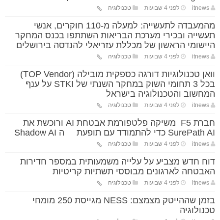
itnews
לפני 4 שבועות
טכנולוגיה
מהמעבדה לתעשייה: למעלה מ-110 חוקרים, אנשי
תעשייה ובכירי מערכת הבריאות השתתפו בכנס המחקר
היישומי הראשון של מכללת עזריאלי להנדסה בירושלים
itnews
לפני 4 שבועות
טכנולוגיה
וואן טכנולוגיות דורגה כספקית מובילה (TOP Vendor)
בכל 3 תחומי השוק במחקר השנתי של STKI על ענף
המחשוב והטכנולוגיה בישראל
itnews
לפני 4 שבועות
טכנולוגיה
חברת F5 משיקה פלטפורמת אבטחת AI ורוכשת את
SurePath AI כדי להתמודד עם תופעת ה Shadow AI
itnews
לפני 4 שבועות
טכנולוגיה
דוח חדש מצביע על עלייה משמעותית במספר חדירות
האבטחה לארגונים מבוססי תשתיות קריטיות
itnews
לפני 4 שבועות
טכנולוגיה
בזמן שההייטק מצמצם: NESS מגייסת 250 מומחי
טכנולוגיה