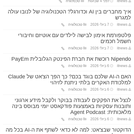
itnews
לפני 4 שבועות
טכנולוגיה
איך מחברים בין AI וכדורגל? הטכנולוגיה של לנובו עולה
למגרש
itnews
7 ביולי 2026
טכנולוגיה
פלטפורמת אימון לבישה לילדים עם אוטיזם וחיבורי
חשמל חכמים
itnews
7 ביולי 2026
טכנולוגיה
Nipendo רוכשת את חברת הפינטק הגלובלית PayEm
itnews
6 ביולי 2026
טכנולוגיה
האם ה-AI שלכם בוגד בכם? כך הפך הצ'אט של Claude
למלכודת האקרים בלתי ניתנת לזיהוי
itnews
6 ביולי 2026
טכנולוגיה
לנצל את הפקקים לעבודה בבוקר ולקבל מידע ארגוני
ותובנות עסקיות באמצעות פודקאסט יומי מבוסס בינה
מלאכותית: Agent Podcast
itnews
6 ביולי 2026
טכנולוגיה
הדוקטור שבצ'אט: למה לא כדאי לשתף את ה-AI בכל מה