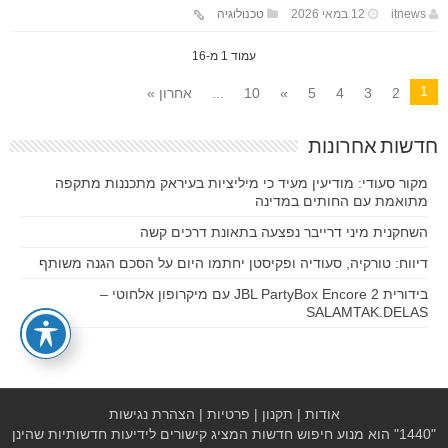
itnews
12 במאי 2026
טכנולוגיה
עמוד 1 מ-16
1
2
3
4
5
»
10
...
אחרון »
חדשות אחרונות
מקור סעודי: מודיעין מעיד כי מיליציות בעיראק מתכננות מתקפה
מתואמת עם החותים במדינה
השחקנית מיני דרייבר נפצעה בתאונת דרכים קשה
דיווח: טורקיה, סעודיה ופקיסטן יחתמו היום על הסכם הגנה משותף
בידורית JBL PartyBox Encore 2 עם מיקרופון אלחוטי –
SALAMTAK.DELAS
אודות
|
תקנון
|
פרטיות
|
הצהרת נגישות
"1440" הוא מנוע חיפוש חדשות המציג קישורים לידיעות חדשותיות שהינן