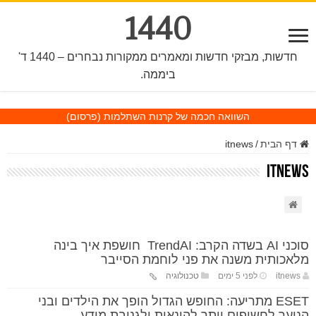
1440
חדשות, מבזקי חדשות ומאמרים ממקורות נבחרים – 1440 ד'
ביממה.
השוואה חכמה של קרנות השתלמות
(פרסום)
דף הבית
/
itnews
itnews
סוכני AI בשדה הקרב: TrendAI חושפת איך בינה
מלאכותית משנה את פני לוחמת הסייבר
itnews
לפני 5 ימים
טכנולוגיה
ESET מתריעה: החופש הגדול הופך את הילדים ובני
הנוער לחשופים יותר להונאות ולגניבת מידע