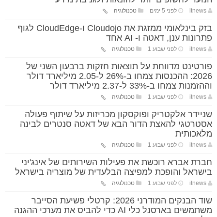
itnews
לפני 5 ימים
טכנולוגיה
בזק בינלאומי ממזגת את Cloudojo ו-CloudEdge לגוף
פתרונות ענן, דאטה ו- AI אחד
itnews
לפני שבוע 1
טכנולוגיה
פורטינט מדווחת על תוצאות חזקות ברבעון השני של
2026: ההכנסות צמחו ב-26% ל-2.05 מיליארד דולר
וההזמנות צמחו ב-33% ל-2.37 מיליארד דולר
itnews
לפני שבוע 1
טכנולוגיה
שניידר אלקטריק ופוקסקון מכריזות על שיתוף פעולה
אסטרטגי להאצת הדור הבא של דאטה סנטרים לבינה
מלאכותית
itnews
לפני שבוע 1
טכנולוגיה
חברת אברא רוכשת את פעילות השירותים של אינג'יני
בישראל והופכת למפיצה הבלעדית של מוצריה בישראל
itnews
לפני שבוע 1
טכנולוגיה
שוד הבנקים המודרני 2026: קרטלי פשיעת הסייבר
משתמשים בארסנל כלי AI כדי להביס את מערכי ההגנה