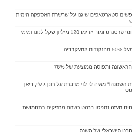
חפשים סטארטאפים שיגנו על שרשרת האספקה הימית
רימו 120 מיליון שקל לנונו ומימי
עקבדיה
השמנה!" מאיה לי לוי מדברת על רונן ג'יג'י, ריאן
סט
1 (יוטיוב): מחדל חמור: 3 שב"חים מעזה נתפסו ברהט כשהם מחזיקים בתחמושת
הסרט הישראלי של השנה