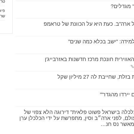
טרא
ר מגדלים?
פיג
שרי
 ארה"ב. כעת היא על הכוונת של טראמפ
מידה: "ישב בכלא כמה שנים"
וירית חונכת מרכז חדשנות באזרבייג'ן
חייבת לה 27 מיליון שקל
 יירדו מהגדר'"
הכלכלה בישראל פשוט פלאית” דירוגה הלא צפוי של
ם, לפני ארה״ב וסין, מתפרשת על ידי הכלכלן ערן
 מאשר נס חנ…