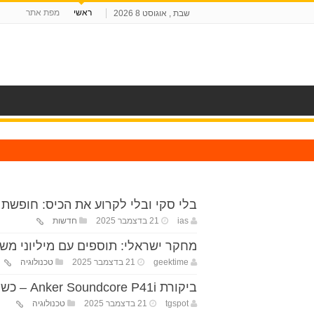
ראשי
מפת אתר
שבת , אוגוסט 8 2026
ח
בלי סקי ובלי לקרוע את הכיס: חופשת
ias
21 בדצמבר 2025
חדשות
מחקר ישראלי: תוספים עם מיליוני משתמש
geektime
21 בדצמבר 2025
טכנולוגיה
ביקורת Anker Soundcore P41i – כשמארז הטעינה משמש גם כסוללת חירום
tgspot
21 בדצמבר 2025
טכנולוגיה