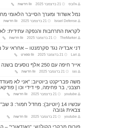
גלובס
21 בדצמבר 2025
חדשות
נמל אשדוד ומערך הסייבר הלאומי מ
Israel Defense
21 בדצמבר 2025
חדשות
לקראת התרחבות והנפקה עתידית: לאומי פרטנרס ומור יז
TheMarker
21 בדצמבר 2025
חדשות
דני אבדיה נגד סקרמנטו – אחראי על מעל 50% מהנקודות #מ
Lari
21 בדצמבר 2025
ספורט
אייר חיפה עם 250 אלף נוסעים בשנה הראשונה ותפוסה ממוצעת של 78%
ias
21 בדצמבר 2025
חדשות
משה פבריקנט ביוטיוב: "אני לא מעודדת 
חצבני, בר פחימה, פי דידי וכו | פודקא
youtube
21 בדצמבר 2025
חדשות
עכשיו 4
צבאית גנובה
youtube
21 בדצמבר 2025
חדשות
פורום מבקרי הקולנוע: "נאנדאורי" – 