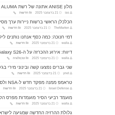
מלון ANISE אתונה של רשת ALUMA מצטרף ל־Tapestry Collection
ias
21 בדצמבר 2025
חדשות
הכלכלן הראשי ברשות ניירות ערך מסי
TheMarker
21 בדצמבר 2025
חדשות
דמי חנוכה: כמה כסף אנחנו נותנים ליל
walla
21 בדצמבר 2025
חדשות
דיווח: אירוע ההכרזה על ה-Galaxy S26 יתעכב מעט
walla
21 בדצמבר 2025
טכנולוגיה
שני גברים נפצעו קשה ובינוני מירי בג'
ynet
21 בדצמבר 2025
חדשות
טראמפ ממנה מפקד חדש ל-NSA ולסייבר
Israel Defense
21 בדצמבר 2025
חדשות
מועמד רביעי הסיר מועמדות מפרס הקול
walla
21 בדצמבר 2025
חדשות
גלולת ההרזיה החדשה שמגיעה לישרא