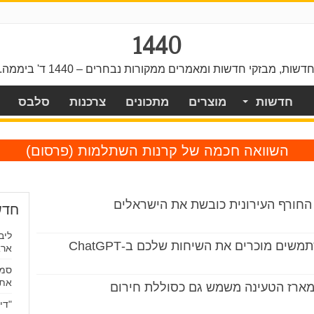
1440
דשות, מבזקי חדשות ומאמרים ממקורות נבחרים – 1440 ד' ביממה.
חדשות
מוצרים
מתכונים
צרכנות
סלבס
השוואה חכמה של קרנות השתלמות
(פרסום)
 החורף העירונית כובשת את הישראלים
חדש
ליב
ים מוכרים את השיחות שלכם ב-ChatGPT
ארא
סמס
את 
"די