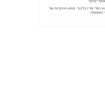
מפ ייבלם?
וע הפריימריז בליכוד: מופע ההתבזות של
 הממשלה