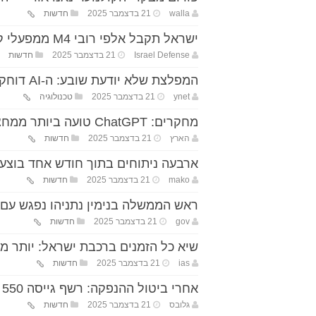
walla
21 בדצמבר 2025
חדשות
ישראל תקבל אלפי רובי M4 ממפעלי קולט בארה"ב במסגרת חוזה סיוע צבאי
Israel Defense
21 בדצמבר 2025
חדשות
המפלצת שלא יודעת שובע: ה-AI דוחק את הגיימינג לשוליים – ואנבידיה הולכת עם הכסף
ynet
21 בדצמבר 2025
טכנולוגיה
מחקרים: ChatGPT טועה ביותר ממחצית מהאבחנות הרפואיות
הארץ
21 בדצמבר 2025
חדשות
ארבעה ניתוחים בתוך חודש אחד בוצעו
mako
21 בדצמבר 2025
חדשות
ראש הממשלה בנימין נתניהו נפגש עם 
gov
21 בדצמבר 2025
חדשות
שיא כל הזמנים ברכבת ישראל: יותר מ־361 אלף נוסעים ביום אח
ias
21 בדצמבר 2025
חדשות
אחרי ביטול ההנפקה: רשף גייסה 550 מיליון שקל לפי שווי של 3.75 מיליארד שקל
גלובס
21 בדצמבר 2025
חדשות