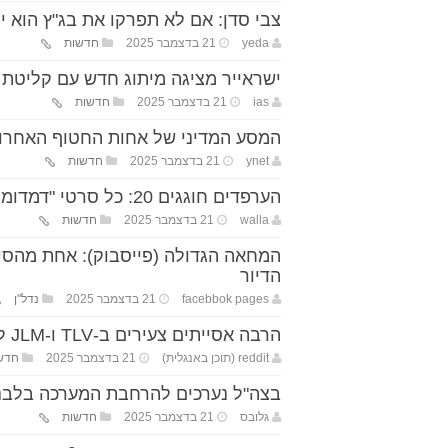
צבי סדן: אם לא תפרקו את בג"ץ הוא יפ
yeda
21 בדצמבר 2025
חדשות
ישראייר מציגה מיתוג חדש עם קליטת מטוסי Airbus A330 
ias
21 בדצמבר 2025
חדשות
המסע המדיני של אחות החטוף האחרון,
ynet
21 בדצמבר 2025
חדשות
הערפדים חוגגים 20: כל סרטי "דמדומים" שבים לבתי הקולנוע
walla
21 בדצמבר 2025
חדשות
המחאה הגדולה (פייסבוק): אחת מהסי
הדיור
facebbok pages
21 בדצמבר 2025
נדל"ן
הרבה אסייתים צעירים ב-TLV ו-JLM לאחרונה?
reddit (תוכן באנגלית)
21 בדצמבר 2025
חדשו
בצה"ל נערכים להרחבת המערכה בלבנון:
גלובס
21 בדצמבר 2025
חדשות