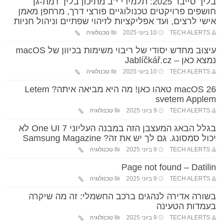
בליך סייבר 2025: תלמידי י"ב מתיכון בליך רמת-גן
חושפים פרויקטים טכנולוגיים פורצי דרך, מרחפן מאמן
אישי לרצים, ועד אפליקציות לזיהוי שפתיים וניהול חניות
TECH ALERTS
10 ביוני 2025
טכנולוגיה
עיצוב מחדש יסודי של ריבוי משימות בכיוון של macOS
נמצא כאן – Jablíčkář.cz
TECH ALERTS
10 ביוני 2025
טכנולוגיה
macOS 26 טאהו כאן! מה היא מביאה איתה? Letem
svetem Applem
TECH ALERTS
9 ביוני 2025
טכנולוגיה
בגלל הבאג המעצבן הזה במבנה העליוני One UI 7 לא
יכול סמסונג. גם לך יש את זה? Samsung Magazine
TECH ALERTS
9 ביוני 2025
טכנולוגיה
Page not found – Datilin
TECH ALERTS
9 ביוני 2025
טכנולוגיה
בשורה אדירה לנהגים ברכב החשמלי: זה מה שיקרה
בעמדות הטעינה
TECH ALERTS
9 ביוני 2025
טכנולוגיה