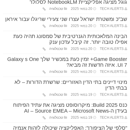
גוגל מציגה אפליקציית NotebookLM לסלולר
TECH ALERTS
20 במאי 2025
טכנולוגיה
שב"כ ומשטרת ישראל עצרו שני צעירי שריגלו עבור איראן
TECH ALERTS
20 במאי 2025
טכנולוגיה
הבינה המלאכותית הגנרטיבית של סמסונג תהיה כעת
אפילו טובה יותר. זה קיבל עדכון ענק
TECH ALERTS
20 במאי 2025
טכנולוגיה
Game Booster+ זמין כעת במכשיר שלך Galaxy s One
UI 7. איזה חדשות זה מביא?
TECH ALERTS
20 במאי 2025
טכנולוגיה
מינוי דיינים בתי הדין האזוריים: שרשרת הדורות – לא
בבתי הדין
TECH ALERTS
19 במאי 2025
טכנולוגיה
כנס Build 2025: מיקרוסופט מציגה את עתיד הפיתוח
בעידן ה-AI – Source EMEA – Microsoft News
TECH ALERTS
19 במאי 2025
טכנולוגיה
"סלפי של הציפורן": האפליקציה שיכולה לזהות אנמיה