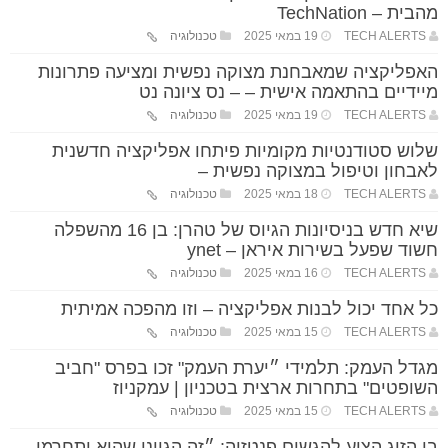
מהבית – TechNation
TECH ALERTS
19 במאי 2025
טכנולוגיה
האפליקציה שמאבחנת מצוקה נפשית ומציעה פתרונות
מיידיים בהתאמה אישית – – נס ציונה נט
TECH ALERTS
19 במאי 2025
טכנולוגיה
שלוש סטודנטיות מקומיות פיתחו אפליקציה חדשנית
לאבחון וטיפול במצוקה נפשית –
TECH ALERTS
18 במאי 2025
טכנולוגיה
שיא חדש בניסיונות הגיוס של טהרן: בן 16 מהשפלה
חשוד שפעל בשירות איראן – ynet
TECH ALERTS
16 במאי 2025
טכנולוגיה
כל אחד יכול לבנות אפליקציה – וזו מהפכה אמיתית
TECH ALERTS
15 במאי 2025
טכנולוגיה
מגדל העמק: תלמידי ״יערת העמק" זכו בפרס "חביב
השופטים" בתחרות ארצית בטכניון | עמקניוז
TECH ALERTS
15 במאי 2025
טכנולוגיה
בן הזוג הציע להגשים פנטזיה: ״זה הגיוני שהוא יתחרמן