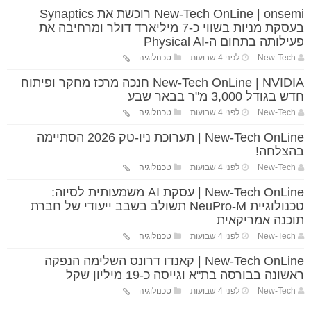
New-Tech OnLine | onsemi רוכשת את Synaptics
בעסקת מניות בשווי כ-7 מיליארד דולר ומרחיבה את
פעילותה בתחום ה-Physical AI
New-Tech
לפני 4 שבועות
טכנולוגיה
New-Tech OnLine | NVIDIA חנכה מרכז מחקר ופיתוח
חדש בגודל 3,000 מ"ר בבאר שבע
New-Tech
לפני 4 שבועות
טכנולוגיה
New-Tech OnLine | תערוכת ניו-טק 2026 הסתיימה
בהצלחה!
New-Tech
לפני 4 שבועות
טכנולוגיה
New-Tech OnLine | עסקת AI משמעותית לסיוה:
טכנולוגיית NeuPro-M תשולב בשבב ייעודי של חברת
תוכנה אמריקאית
New-Tech
לפני 4 שבועות
טכנולוגיה
New-Tech OnLine | קאנדו דרונס השלימה הנפקה
ראשונה בבורסה בת"א וגייסה כ-19 מיליון שקל
New-Tech
לפני 4 שבועות
טכנולוגיה