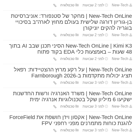
New-Tech
לפני 2 שבועות
טכנולוגיה
New-Tech OnLine | מחקר של סטנפורד: אוניברסיטת
בן-גוריון דורגה שלישית בעולם מחוץ לארה"ב בסיכויי
בוגריה להקים יוניקורן
New-Tech
לפני 2 שבועות
טכנולוגיה
New-Tech OnLine | Kimi K3 הסיני תכנן שבב AI בתוך
48 שעות – באמצעות כלי EDA בקוד פתוח
New-Tech
לפני 2 שבועות
טכנולוגיה
New-Tech OnLine | על רקע מרוץ ההצטיידות: רפאל
תציג יכולות מתקדמות ב-Farnborough 2026
New-Tech
לפני 3 שבועות
טכנולוגיה
New-Tech OnLine | משרד האנרגיה ורשות החדשנות
ישקיעו 6 מיליון שקל בטכנולוגיות אנרגיה ימית
New-Tech
לפני 3 שבועות
טכנולוגיה
New-Tech OnLine | אקסון ויז'ן חושפת את ForceField
להגנת כוחות מתמרנים מפני רחפני FPV
New-Tech
לפני 3 שבועות
טכנולוגיה