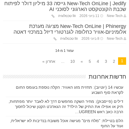
New-Tech OnLine | Jedify גייסה 33 מיליון דולר לפיתוח
שכבת הקונטקסט הארגוני לסוכני AI
New-Tech
11 ביוני 2026
טכנולוגיה
New-Tech OnLine | Phinergy מציגה מערכת
אלומיניום-אוויר כחלופה לגנרטורי דיזל במרכזי דאטה
New-Tech
8 ביוני 2026
טכנולוגיה
עמוד 1 מ-14
1
2
3
4
5
»
10
...
אחרון »
חדשות אחרונות
עכשיו 14 (יוטיוב): תחזית מזג האוויר: הקלה נוספת בעומס החום
לקראת סוף השבוע
דילים (פייסבוק): מחיר השקה מחפשים דרך לא לאבד יותר מפתחות,
תיק או אפילו את התיק של הילד? זה הגאדג’ט הקטן שיכול לחסוך
הרבה כאב ראש UGREEN…
הלם בטיילת: "מלח מים" מגישה אוכל משובח בנדיבות לא ישראלית,
ועוד על החוף