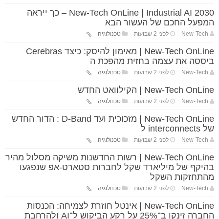
New-Tech OnLine | Industrial AI 2030 – כך ייראה
המפעל החכם של העשור הבא
New-Tech
לפני 2 שבועות
טכנולוגיה
New-Tech OnLine | מאימון להיסק: כיצד Cerebras
ביססה את עצמה בחזית מהפכת ה
New-Tech
לפני 2 שבועות
טכנולוגיה
New-Tech OnLine | הקילוואט החדש
New-Tech
לפני 2 שבועות
טכנולוגיה
New-Tech OnLine | מזכוכית ועד D-Band : הדור החדש
של interconnects ל
New-Tech
לפני 2 שבועות
טכנולוגיה
New-Tech OnLine | רשות החדשנות משיקה מסלול מהיר
בהיקף של מיליארד שקל לחברות סטארט-אפ שנפגעו
מהתחזקות השקל
New-Tech
לפני 2 שבועות
טכנולוגיה
New-Tech OnLine | אינטל חוזרת לצמיחה: הכנסות
החברה זינקו ב־25% על רקע הביקוש ל־AI ולהרחבת