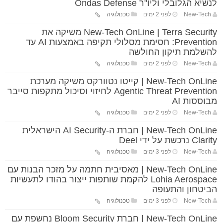
לנשיא הגלובלי וליו"ר Ondas Defense
New-Tech
לפני 2 ימים
טכנולוגיה
New-Tech OnLine | Terra Security משיקה את
Prevention: חסימת מסלולי תקיפה באמצעות AI עד
להשלמת תיקון החולשה
New-Tech
לפני 2 ימים
טכנולוגיה
New-Tech OnLine | קייטו נטוורקס משיקה מערכת
Agentic Threat Prevention לחיזוי וסיכול מתקפות סייבר
מבוססות AI
New-Tech
לפני 2 ימים
טכנולוגיה
New-Tech OnLine | חברת ה-AI Security הישראלית
Clarity נרכשת על ידי Deel
New-Tech
לפני 3 ימים
טכנולוגיה
New-Tech OnLine | מאסיבית חתמה על מזכר הבנות עם
Lohia Aerospace להקמת שותפות ייצור בהודו לתעשיות
הביטחון והתעופה
New-Tech
לפני 3 ימים
טכנולוגיה
New-Tech OnLine | חברת Bloom Security נחשפת עם