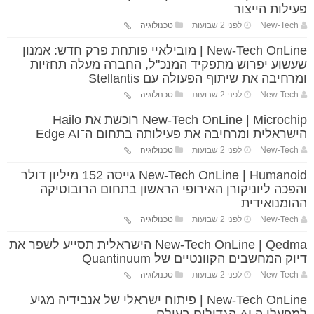
פעילות הייצור
New-Tech
לפני 2 שבועות
טכנולוגיה
New-Tech OnLine | מובילאיי פותחת פרק חדש: אמנון
שעשוע יפרוש מתפקיד המנכ"ל, החברה מעלה תחזיות
ומרחיבה את שיתוף הפעולה עם Stellantis
New-Tech
לפני 2 שבועות
טכנולוגיה
New-Tech OnLine | Microchip רוכשת את Hailo
הישראלית ומרחיבה את פעילותה בתחום ה־Edge AI
New-Tech
לפני 2 שבועות
טכנולוגיה
New-Tech OnLine | Humanoid גייסה 152 מיליון דולר
והפכה ליוניקורן האירופי הראשון בתחום הרובוטיקה
ההומנואידית
New-Tech
לפני 2 שבועות
טכנולוגיה
New-Tech OnLine | Qedma הישראלית תסייע לשפר את
דיוק המחשבים הקוונטיים של Quantinuum
New-Tech
לפני 2 שבועות
טכנולוגיה
New-Tech OnLine | פיתוח ישראלי של אנבידיה מגיע