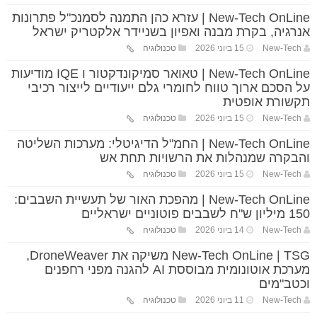
New-Tech OnLine | עזרא כהן התמנה לסמנכ"ל פתרונות
אנרגיה, בקרת מבנה ואפיון בשניידר אלקטריק ישראל
New-Tech
15 ביוני 2026
טכנולוגיה
New-Tech OnLine | טאואר סמיקונדקטור ו IQE מודיעות
על הסכם ארוך טווח לחומרי גלם ייעודיים לייצור רכיבי
תקשורת אופטית
New-Tech
15 ביוני 2026
טכנולוגיה
New-Tech OnLine | החמ"ל הדיגיטלי: מערכות השליטה
והבקרה שמנהלות את הרשויות תחת אש
New-Tech
15 ביוני 2026
טכנולוגיה
New-Tech OnLine | מהפכת האור של תעשיית השבבים:
150 מיליון ש"ח לשבבים פוטוניים ישראליים
New-Tech
14 ביוני 2026
טכנולוגיה
New-Tech OnLine | TSG משיקה את DroneWeaver,
מערכת אוטונומית מבוססת AI להגנה מפני רחפנים
וכטב"מים
New-Tech
11 ביוני 2026
טכנולוגיה