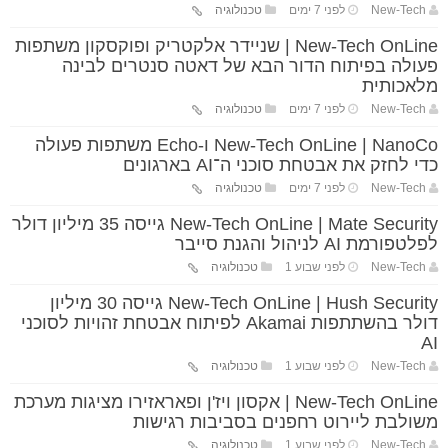
New-Tech
לפני 7 ימים
טכנולוגיה
New-Tech OnLine | שניידר אלקטריק ופוקסקון משתפות
פעולה בפיתוח הדור הבא של דאטה סנטרים לבינה
מלאכותית
New-Tech
לפני 7 ימים
טכנולוגיה
New-Tech OnLine | NanoCo ו-Echo משתפות פעולה
כדי לחזק את אבטחת סוכני ה־AI בארגונים
New-Tech
לפני 7 ימים
טכנולוגיה
New-Tech OnLine | Mate Security גייסה 35 מיליון דולר
לפלטפורמת AI לניהול והגנת סייבר
New-Tech
לפני שבוע 1
טכנולוגיה
New-Tech OnLine | Hush Security גייסה 30 מיליון
דולר בהשתתפות Akamai לפיתוח אבטחת זהויות לסוכני
AI
New-Tech
לפני שבוע 1
טכנולוגיה
New-Tech OnLine | אקסון ויז'ן ופאראזירו מציגות מערכת
משולבת ליירוט רחפנים בסביבות רגישות
New-Tech
לפני שבוע 1
טכנולוגיה