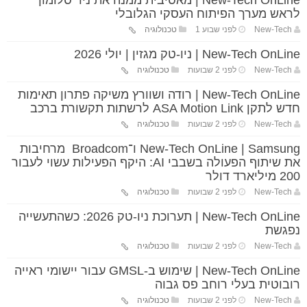
New-Tech OnLine | מאסיבית ממנה את ניר סלומון
לראש מערך הפיתוח העסקי הגלובלי
New-Tech
לפני שבוע 1
טכנולוגיה
New-Tech OnLine | ניו-טק מגזין | יולי 2026
New-Tech
לפני 2 שבועות
טכנולוגיה
New-Tech OnLine | רודה ושוורץ משיקה פתרון תאימות
חדש לתקן ASA Motion Link לרשתות תקשורת ברכב
New-Tech
לפני 2 שבועות
טכנולוגיה
New-Tech OnLine | Samsung ו־Broadcom מרחיבות
את שיתוף הפעולה בשבבי AI: היקף הפעילות עשוי לעבור
200 מיליארד דולר
New-Tech
לפני 2 שבועות
טכנולוגיה
New-Tech OnLine | תערוכת ניו-טק 2026: כשהתעשייה
נפגשת
New-Tech
לפני 2 שבועות
טכנולוגיה
New-Tech OnLine | שימוש ב-GMSL עבור יישומי ראייה
רובוטית בעלי רוחב פס גבוה
New-Tech
לפני 2 שבועות
טכנולוגיה