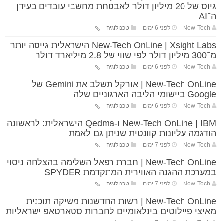
גיוס של 20 מיליון דולר לאבטחת מחשבי עובדים בעידן
ה־AI
New-Tech
לפני 6 ימים
טכנולוגיה
New-Tech OnLine | Xsight Labs הישראלית גייסה יותר
מ־300 מיליון דולר לפי שווי של 2.8 מיליארד דולר
New-Tech
לפני 6 ימים
טכנולוגיה
New-Tech OnLine | אורקל תשלב את Gemini של
Google ביישומי הליבה הארגוניים שלה
New-Tech
לפני 6 ימים
טכנולוגיה
New-Tech OnLine | IBM ו-Qedma הישראלית: לראשונה
הודגמה עליונות קוונטית שניתן גם לאמת
New-Tech
לפני 7 ימים
טכנולוגיה
New-Tech OnLine | חברת רפאל השלימה בהצלחה ניסוי
במערכת ההגנה האווירית המתקדמת SPYDER
New-Tech
לפני 7 ימים
טכנולוגיה
New-Tech OnLine | רשות החדשנות משיקה תוכנית
מאיצי פיילוטים בינלאומיים לחברות סטארטאפ ישראליות