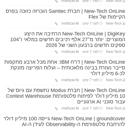
New-Tech
לפני 7 ימים
טכנולוגיה
New-Tech OnLine | חברת Samtec הוכרזה כזוכה בפרס
הקיימות של Flex
New-Tech
לפני 7 ימים
טכנולוגיה
New-Tech OnLine | DigiKey הרחיבה את היצע
המוצרים: יותר מ־27 אלף רכיבים חדשים במלאי ו־104
ספקים חדשים ברבעון השני של 2026
New-Tech
לפני 7 ימים
טכנולוגיה
New-Tech OnLine | דו"ח IBM: אחת מכל ארבע מתקפות
סייבר נעזרת בבינה מלאכותית – ועלות הפריצה מזנקת
לכ-6 מיליון דולר
New-Tech
לפני 7 ימים
טכנולוגיה
New-Tech OnLine | חברת Modus נחשפת עם גיוס של
10 מיליון דולר לפיתוח פלטפורמת Context Warehouse
עבור סוכני AI ארגוניים
New-Tech
לפני 7 ימים
טכנולוגיה
New-Tech OnLine | groundcover גייסה 100 מיליון דולר
להרחבת פלטפורמת ה-Observability לעידן ה-AI