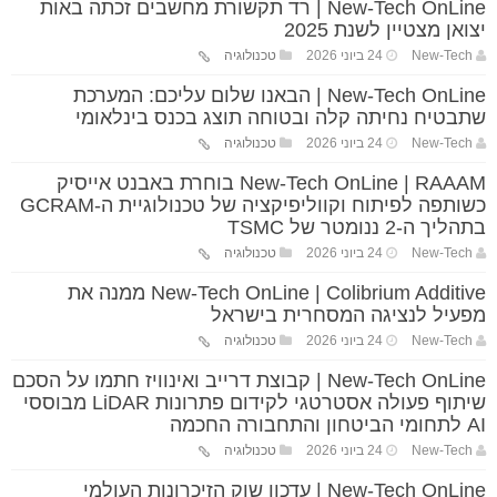
New-Tech OnLine | רד תקשורת מחשבים זכתה באות
יצואן מצטיין לשנת 2025
New-Tech
24 ביוני 2026
טכנולוגיה
New-Tech OnLine | הבאנו שלום עליכם: המערכת
שתבטיח נחיתה קלה ובטוחה תוצג בכנס בינלאומי
New-Tech
24 ביוני 2026
טכנולוגיה
New-Tech OnLine | RAAAM בוחרת באבנט אייסיק
כשותפה לפיתוח וקווליפיקציה של טכנולוגיית ה-GCRAM
בתהליך ה-2 ננומטר של TSMC
New-Tech
24 ביוני 2026
טכנולוגיה
New-Tech OnLine | Colibrium Additive ממנה את
מפעיל לנציגה המסחרית בישראל
New-Tech
24 ביוני 2026
טכנולוגיה
New-Tech OnLine | קבוצת דרייב ואינוויז חתמו על הסכם
שיתוף פעולה אסטרטגי לקידום פתרונות LiDAR מבוססי
AI לתחומי הביטחון והתחבורה החכמה
New-Tech
24 ביוני 2026
טכנולוגיה
New-Tech OnLine | עדכון שוק הזיכרונות העולמי