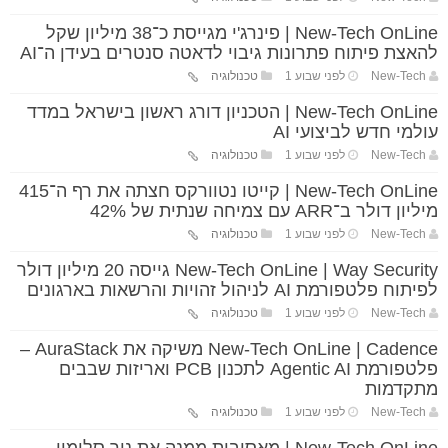
New-Tech OnLine | פינרג'י מגייסת כ־38 מיליון שקל
להאצת פיתוח פתרונות גיבוי לדאטה סנטרים בעידן ה־AI
New-Tech
לפני שבוע 1
טכנולוגיה
New-Tech OnLine | הטכניון דורג ראשון בישראל במדד
עולמי חדש לביצועי AI
New-Tech
לפני שבוע 1
טכנולוגיה
New-Tech OnLine | קייטו נטוורקס חצתה את רף ה־415
מיליון דולר ב־ARR עם צמיחה שנתית של 42%
New-Tech
לפני שבוע 1
טכנולוגיה
New-Tech OnLine | Way Security גייסה 20 מיליון דולר
לפיתוח פלטפורמת AI לניהול זהויות והרשאות בארגונים
New-Tech
לפני שבוע 1
טכנולוגיה
New-Tech OnLine | Cadence משיקה את AuraStack –
פלטפורמת Agentic AI לתכנון PCB ואריזות שבבים
מתקדמות
New-Tech
לפני שבוע 1
טכנולוגיה