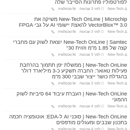
לפורטפוליו פתרונות הסייבר שלה
New-Tech
לפני 3 שבועות
טכנולוגיה
New-Tech OnLine | Microchip משיקה את
VectorBlox™ 3.0 להאצת יישומי AI על גבי FPGA
New-Tech
לפני 3 שבועות
טכנולוגיה
New-Tech OnLine | Samtec יוצאת לשוק עם מחברי
קצה של 1.85 מ"מ וזווית °30
New-Tech
לפני 3 שבועות
טכנולוגיה
New-Tech OnLine | ממשלת יפן תתמוך בהרחבת
פעילות טאואר: החברה תשקיע כ-3 מיליארד דולר
בהגדלת כושר ייצור שבבי 300 מ"מ
New-Tech
לפני 3 שבועות
טכנולוגיה
New-Tech OnLine | העברת עיבוד 64 סיביות לשוק
ההמוני
New-Tech
לפני 4 שבועות
טכנולוגיה
New-Tech OnLine | סוכני AI ל-EDA: אוטומציה חכמה
בתכנון שבבים ומעגלים מודפסים
New-Tech
לפני 4 שבועות
טכנולוגיה