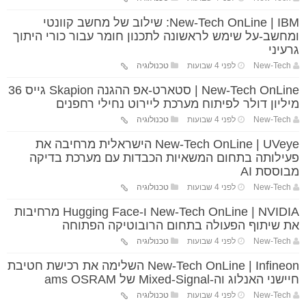
New-Tech OnLine | IBM: שילוב של מחשב קוונטי
ומחשב-על שימש לראשונה לתכנון חומר עבור כורי היתוך
גרעיני
New-Tech
לפני 4 שבועות
טכנולוגיה
New-Tech OnLine | סטארט-אפ ההגנה Skapion גייס 36
מיליון דולר לפיתוח מערכת ליירוט נחילי רחפנים
New-Tech
לפני 4 שבועות
טכנולוגיה
New-Tech OnLine | UVeye הישראלית מרחיבה את
פעילותה בתחום המשאיות הכבדות עם מערכת בדיקה
מבוססת AI
New-Tech
לפני 4 שבועות
טכנולוגיה
New-Tech OnLine | NVIDIA ו-Hugging Face מרחיבות
את שיתוף הפעולה בתחום הרובוטיקה הפתוחה
New-Tech
לפני 4 שבועות
טכנולוגיה
New-Tech OnLine | Infineon השלימה את רכישת חטיבת
חיישני האנלוג וה-Mixed-Signal של ams OSRAM
New-Tech
לפני 4 שבועות
טכנולוגיה