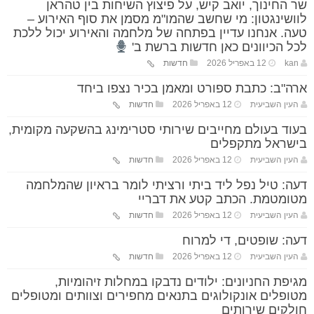
שר החינוך, יואב קיש, על פיצוץ השיחות בין טהראן
לוושינגטון: מי שחשב שהמו"מ מסמן את סוף האירוע –
טעה. אנחנו עדיין בפתחה של מלחמה והאירוע יכול ללכת
לכל הכיוונים כאן חדשות ברשת ב'
kan
12 באפריל 2026
חדשות
ארה"ב: כתבת ספורט ומאמן בכיר נצפו ביחד
העין השביעית
12 באפריל 2026
חדשות
בעוד בעולם מחייבים שירותי סטרימינג בהשקעה מקומית,
בישראל מתקפלים
העין השביעית
12 באפריל 2026
חדשות
דעה: טיל נפל ליד ביתי ורציתי לומר בראיון שהמלחמה
מטומטמת. הכתב קטע את דבריי
העין השביעית
12 באפריל 2026
חדשות
דעה: שופטים, די למרוח
העין השביעית
12 באפריל 2026
חדשות
מגיפת החניונים: ילודים נדבקו במחלות זיהומיות,
מטופלים אונקולוגים בתנאים מחפירים וצוותים ומטופלים
חולקים שירותים