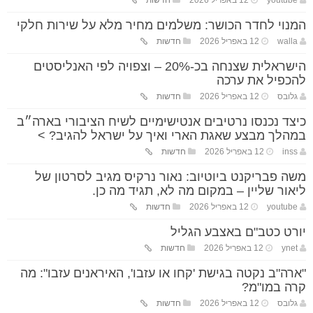
המנוי לחדר הכושר: משלמים מחיר מלא על שירות חלקי
walla
12 באפריל 2026
חדשות
הישראלית שצנחה בכ-20% – וצפויה לפי האנליסטים
להכפיל את ערכה
גלובס
12 באפריל 2026
חדשות
כיצד נכנסו נרטיבים אנטישימיים לשיח הציבורי בארה״ב
במהלך מבצע שאגת הארי ואיך על ישראל להגיב? >
inss
12 באפריל 2026
חדשות
משה פבריקנט ביוטיוב: נאור נרקיס מגיב לסרטון של
ליאור שליין – במקום מה לא, תגיד מה כן.
youtube
12 באפריל 2026
חדשות
יורט כטב"ם באצבע הגליל
ynet
12 באפריל 2026
חדשות
"ארה"ב נקטה בגישת 'קחו או עזבו', האיראנים עזבו": מה
קרה במו"מ?
גלובס
12 באפריל 2026
חדשות