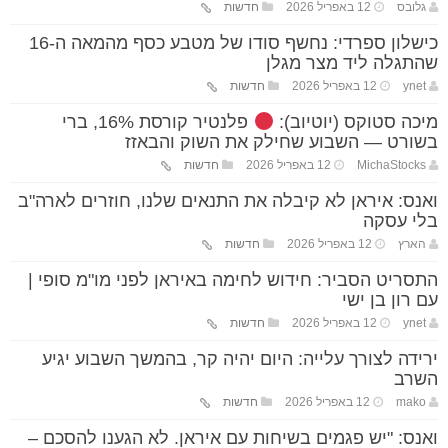
גלובס
12 באפריל 2026
חדשות
כישלון ספרדי: נחשף סודו של מטבע כסף מהמאה ה-16
שהתגלה ליד מצר מגלן
ynet
12 באפריל 2026
חדשות
מיכה סטוקס (יוטיוב):
פלנטיר קורסת 16%, ברי
בשורט — השבוע שחילק את השוק והבאזז
MichaStocks
12 באפריל 2026
חדשות
ואנס: איראן לא קיבלה את התנאים שלנו, חוזרים לארה"ב
בלי עסקה
הארץ
12 באפריל 2026
חדשות
התסריט הסביר: חידוש לחימה באיראן לפני מו"מ סופי |
עם רון בן ישי
ynet
12 באפריל 2026
חדשות
ירידה לצורך עלייה: היום יהיה קר, בהמשך השבוע יגיע
השרב
mako
12 באפריל 2026
חדשות
ואנס: "יש פגמים בשיחות עם איראן. לא הגענו להסכם –