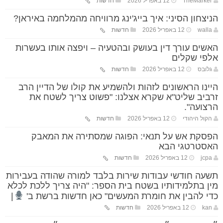
TheMarker
12 באפריל 2026
חדשות
הניצחון הסיני: איך בייג'ינג מרוויחה מהמלחמה באיראן?
walla
12 באפריל 2026
חדשות
האשים עורך דין בעושק ובהטעיה – ויפצה אותו בעשרות
אלפי שקלים
גלובס
12 באפריל 2026
חדשות
היינו הראשונים לזהות ולהשמיע את קולו של הדיין הרב
זרביב שליט"א שקרא אצלנו: "פשוט צריך לשטח את
הרצועה".
הקול היהודי
12 באפריל 2026
חדשות
הפסקת אש על תנאי: הפוגה שמסתירה את המאבק
האסטרטגי הבא
jcpa
12 באפריל 2026
חדשות
תשעה חודשי עבודות שירות בלבד למורה שהודה בעבירות
מין בתלמידותיו בשטח בית הספר: "היה צריך ללכת לכלא
כדי להבין את חומרת המעשים" כאן חדשות ברשת ב'
|
kan
12 באפריל 2026
חדשות