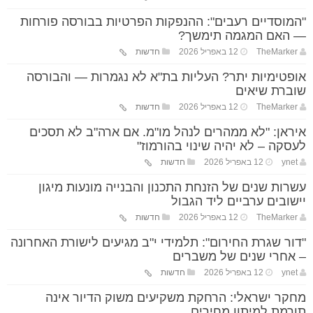
"המוסדיים רעבים": ההנפקות הפרטיות בבורסה פורחות
— האם המגמה תימשך?
TheMarker
12 באפריל 2026
חדשות
אופטימיות יתר? העליות בת"א לא נגמרות — והבורסה
שוברת שיאים
TheMarker
12 באפריל 2026
חדשות
איראן: "לא ממהרים לנהל מו"מ. אם ארה"ב לא תסכים
לעסקה – לא יהיה שינוי בהורמוז"
ynet
12 באפריל 2026
חדשות
עשרות שנים של הזנחת התכנון והבנייה מונעות מיגון
יישובים ערביים ליד הגבול
TheMarker
12 באפריל 2026
חדשות
"דור שגרת החירום": תלמידי י"ב מגיעים לישורת האחרונה
– אחרי שנים של משברים
ynet
12 באפריל 2026
חדשות
מחקר ישראלי: הרחקת משקיעים משוק הדיור אינה
תורמת למיתון מחירים