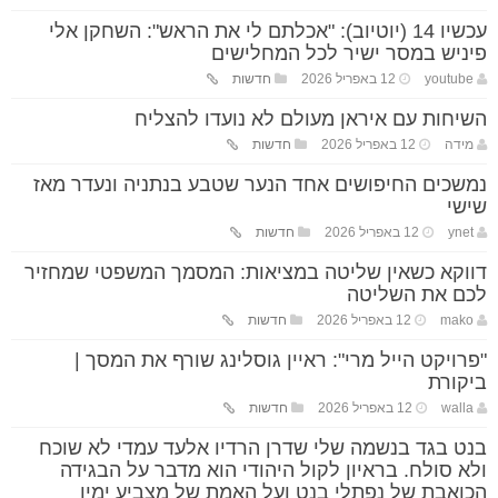
עכשיו 14 (יוטיוב): "אכלתם לי את הראש": השחקן אלי
פיניש במסר ישיר לכל המחלישים
youtube
12 באפריל 2026
חדשות
השיחות עם איראן מעולם לא נועדו להצליח
מידה
12 באפריל 2026
חדשות
נמשכים החיפושים אחד הנער שטבע בנתניה ונעדר מאז
שישי
ynet
12 באפריל 2026
חדשות
דווקא כשאין שליטה במציאות: המסמך המשפטי שמחזיר
לכם את השליטה
mako
12 באפריל 2026
חדשות
"פרויקט הייל מרי": ראיין גוסלינג שורף את המסך |
ביקורת
walla
12 באפריל 2026
חדשות
בנט בגד בנשמה שלי שדרן הרדיו אלעד עמדי לא שוכח
ולא סולח. בראיון לקול היהודי הוא מדבר על הבגידה
הכואבת של נפתלי בנט ועל האמת של מצביע ימין