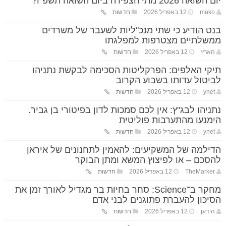
יום השואה 2026 מתי הצפירה ביום השואה תשפ"ו?
mako
12 באפריל 2026
חדשות
בנט הודיע כי שתי מנכ"ליות לשעבר של משרדים
ממשלתיים מצטרפות למפלגתו
הארץ
12 באפריל 2026
חדשות
תיקי האלפים: הפרקליטות הסכימה לבקשת נתניהו
לביטול עדותו בשבוע הקרוב
ynet
12 באפריל 2026
חדשות
נתניהו לבג"ץ: אין לכם סמכות לדון בפיטורי בן גביר.
הימנעו מהתערבות פוליטית
ynet
12 באפריל 2026
חדשות
הדילמה של המשקיעים: להאמין לתחנונים של איראן
להסכם – או לפיצוץ המשא ומתן הבוקר
TheMarker
12 באפריל 2026
חדשות
מחקר ב־Science: סחר בחיות בר מגדיל לאורך זמן את
הסיכון להעברת פתוגנים לבני אדם
הידען
12 באפריל 2026
חדשות