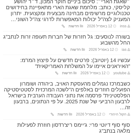
״שאגת הארי״: סיכום ביניים חוקר המכון, ד״ר יהושע
קליסקי, כותב: מלחמת שאגת הארי מתאפיינת בחידושים
טכנולוגיים מרשימים מבחינה מבצעית ומקצועית. יתרון
המעניק לצה"ל יכולות המאפשרות לדרגי צה"ל השוני…
inss
12 באפריל 2026
חדשות
בשורה לנוסעים: גל חזרות של חברות תעופה זרות לנתב"ג
החל מהשבוע
ias
12 באפריל 2026
חדשות
עכשיו 14 (יוטיוב): פרטים חדשים על פיצוץ המו"מ:
"האיראנים איימו על המשלחת האמריקאית"
youtube
12 באפריל 2026
חדשות
כשבמרכז נגמלים מהעסקת האויב, ביהודה ושומרון
הפועלים חוזרים באלפים ה"לשכה המרכזית לסטטיסטיקה
הפלסטינית" פרסמה את נתוני העבודה הערבית בישראל
לרבעון הרביעי של שנת 2025. על פי הנתונים, ברבעון
זה…
הקול היהודי
12 באפריל 2026
חדשות
סוף סוף דיוטי פרי: ג'יימס ריצ'רדסון חוזרת לפעילות
מלאה בנתב"ג