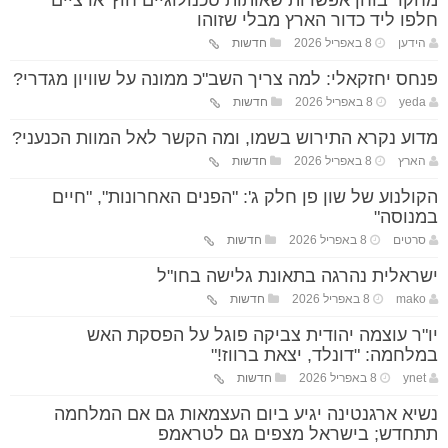
מחקר בוחן אפשרות שאותות טכנולוגיים חוץ־ארציים
חלפו ליד כדור הארץ מבלי שזוהו
הידען
8 באפריל 2026
חדשות
פנחס יחזקאלי: למה צריך השב"כ ממונה על שוויון מגדרי?
yeda
8 באפריל 2026
חדשות
מדוע נקרא התירוש בשמו, ומה הקשר לאל המוות הכנעני?
הארץ
8 באפריל 2026
חדשות
הקולנוע של שון פן חלק ג': "הפנים האחרונות", "חיים
במנוסה"
סרטים
8 באפריל 2026
חדשות
ישראלית נהרגה בתאונת גלישה בחו"ל
mako
8 באפריל 2026
חדשות
יו"ר עוצמה יהודית צביקה פוגל על הפסקת האש
במלחמה: "דונלד, יצאת ברווז!"
ynet
8 באפריל 2026
חדשות
נשיא ארגנטינה יגיע ביום העצמאות גם אם המלחמה
תתחדש; בישראל מצפים גם לטראמפ