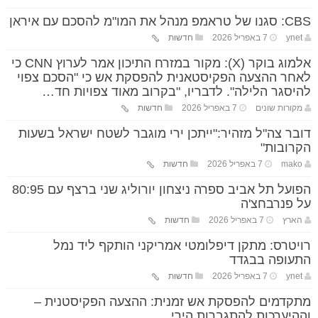
CBS: סגנו של טראמפ מנהל את המו"מ להסכם עם איראן
ynet
7 באפריל 2026
חדשות
אלמוג בוקר (X): מקור במזרח התיכון אמר לערוץ CNN כי
לאחר ההצעה הפקיסטאנית להפסקת אש כי "הסכם צפוי
להיסגר הלילה". לדבריו, "בקרוב מאוד צפויות חד…
מקורות שונים
7 באפריל 2026
חדשות
דובר צה"ל מזהיר:"ייתכן ירי מוגבר לשטח ישראל בשעות
הקרובות"
mako
7 באפריל 2026
חדשות
הפועל תל אביב ספרה ניצחון יורוליג שני ברצף עם 80:95
על פנרבחצ'ה
הארץ
7 באפריל 2026
חדשות
רויטרס: מתקן דיפלומטי אמריקני הותקף ליד נמל
התעופה בבגדד
ynet
7 באפריל 2026
חדשות
מתקדמים להפסקת אש זמנית: ההצעה הפקיסטנית –
וההיערכות להתגברות הירי