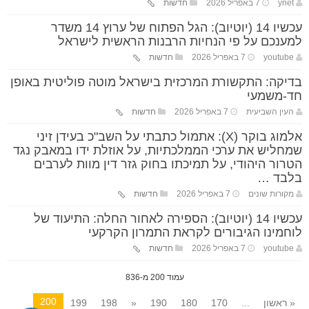
ynet
7 באפריל 2026
חדשות
עכשיו 14 (יוטיוב): הגל הפתוח של ערוץ 14 משדר
למענכם על פי הנחיות הרבנות הראשית לישראל
youtube
7 באפריל 2026
חדשות
בדיקה: התקשורת המרכזית בישראל מוטה פוליטית באופן
חד-משמעי
העין השביעית
7 באפריל 2026
חדשות
אלמוג בוקר (X): אתמול כתבתי על השב"כ בעידן זיני
שמחליש את ערכי הממלכתיות, על אוזלת ידו במאבק נגד
הטרור היהודי, על תמיכתו בחוק גזר דין מוות לערבים
בלבד …
מקורות שונים
7 באפריל 2026
חדשות
עכשיו 14 (יוטיוב): הספירה לאחור החלה: התיעוד של
לוחמינו הגיבורים לקראת התמרון הקרקעי
youtube
7 באפריל 2026
חדשות
עמוד 200 מ-836
200
« ראשון
...
170
180
190
«
198
199