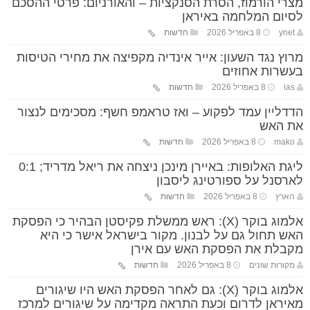
מצרי הורמוז, הסרת הסנקציות – והאורניום: פרטי ההסכם
לסיום המלחמה באיראן
ynet
8 באפריל 2026
חדשות
מרוץ נגד השעון: אייר אינדיה מקפיצה את מחירי הטיסות
בעשרות אחוזים
ias
8 באפריל 2026
חדשות
הדדליין עמד לפקוע – ואז טראמפ חשף: מסכימים לנצור
את האש
mako
8 באפריל 2026
חדשות
ליגת האלופות: באיירן מינכן ניצחה את ריאל מדריד; 0:1
לארסנל על ספורטינג ליסבון
הארץ
8 באפריל 2026
חדשות
אלמוג בוקר (X): ראש ממשלת פקיסטן הבהיר כי הפסקת
האש תחול גם על לבנון. מקור בישראל אישר כי היא
מקבלת את הפסקת האש עם אירן
מקורות שונים
8 באפריל 2026
חדשות
אלמוג בוקר (X): גם לאחר הפסקת האש היו שיגורים
מאיראן לדרום וכעת התראה מקדימה על שיגורים למרכז