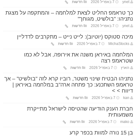
ynet
7 באפריל 2026
חדשות
כך טראמפ החליט לצאת למלחמה – והמתקפה על מצגת
נתניהו: "בולשיט, מגוחך"
ynet
7 באפריל 2026
חדשות
מיכה סטוקס (יוטיוב): לייט נייט – מתקרבים לדדליין
MichaStocks
7 באפריל 2026
חדשות
המלחמה באיראן משנה את אירופה, אבל לא כמו
שטראמפ רצה
הארץ
7 באפריל 2026
חדשות
נתניהו הבטיח שינוי משטר, רוביו קרא לזה "בולשיט" – אך
טראמפ השתכנע: כך פתחה ארה"ב במלחמה באיראן |
דיווח > >
kan
7 באפריל 2026
חדשות
חברת הענק הודיעה שהטיסה לישראל מתייקרת
משמעותית
mako
7 באפריל 2026
חדשות
בן 15 נורה למוות בכפר קרע