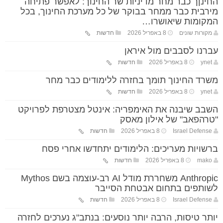
החינןך כבר מחר מדיניות שר החינוך: לאפשר פתיחה
מירבית כבר ממחר בבוקר של כל מערכת החינוך, בכל
המקומות שיאושרו…
מקורות שונים
8 באפריל 2026
חדשות
עברנו לסבבים מול איראן
ynet
8 באפריל 2026
חדשות
משרד החינוך תומך בחזרה ללימודים כבר מחר
ynet
8 באפריל 2026
חדשות
השבב שיבנה את האימפריה: אינטל מצטרפת לפרויקט
"טרהפאב" של אילון מאסק
Israel Defense
8 באפריל 2026
חדשות
ברשויות מעריכים: הלימודים יתחדשו אחרי פסח
mako
8 באפריל 2026
חדשות
Anthropic משחררת מודל AI רב-עוצמה בשם Mythos
לשותפים בתחום אבטחת הסייבר
Israel Defense
8 באפריל 2026
חדשות
יותר טיסות, הרבה יותר נוסעים: בנתב"ג נערכים לחזרה