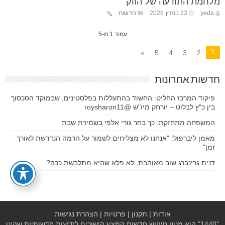
מלחמת התודעה של הווק
yeda
23 במרץ 2026
חדשות
עמוד 1 מ-5
1
»
5
4
3
2
חדשות אחרונות
פיקוד המרכז החליט: החשוד בהתעללות בפלסטינים, שבמוקד הסכסוך
בין כ"ץ לבלוט – יורחק מיו"ש @roysharon11
המשפחה מתחזקת: כך בחר גורי אלפי בשמירת שבת
מאמן ליברפול: "אנחנו לא מצליחים לשמור על הרמה הנדרשת לאורך
זמן"
דנית גרינברג שוב מאוהבת, לא פלא שהיא מתלבשת ככה?
אודות
|
תקנון
|
פרטיות
|
הצהרת נגישות
"1440" הוא מנוע חיפוש חדשות המציג קישורים לידיעות חדשותיות שהינן