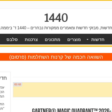
1440
דשות, מבזקי חדשות ומאמרים ממקורות נבחרים – 1440 ד' ביממה.
חדשות
מוצרים
מתכונים
צרכנות
סלבס
השוואה חכמה של קרנות השתלמות
(פרסום)
חדש
הכנ
המ
"תו
TrendAI דורגה כמובילה ב-Gartner® Magic Quadrant™ 2026