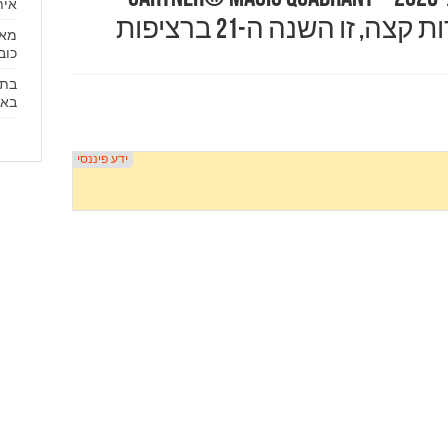
אית
 זו השנה ה-21 ברציפות
מאו
כוב
בת 
באש