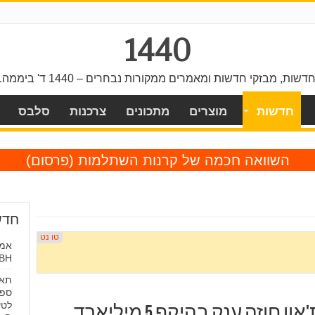
1440
דשות, מבזקי חדשות ומאמרים ממקורות נבחרים – 1440 ד' ביממה.
חדשות
מוצרים
מתכונים
צרכנות
סלבס
השוואה חכמה של קרנות השתלמות
(פרסום)
חדש
אמנ
RHOBH: "
תאי
ספר
לטע
צבא ארה"ב העניק לריית'און חוזה ענק בהיקף 5 מיליארד