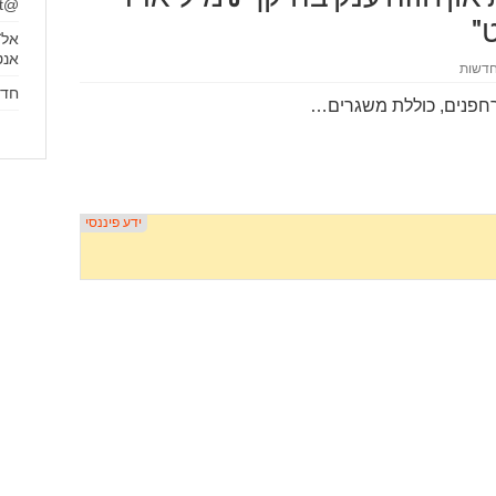
@itamargalit
"
אל־
אנט
דשות
חדש ב
רחפנים, כוללת משגרים…