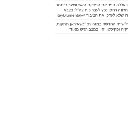
באללה הפר את הפסקת האש ושיגר ביממה
רונה רחפן נפץ לעבר כוח צה"ל; בצבא
 שלא לעדכן את הציבור @ItayBlumental
ישייה החדשה במזה"ת: "כשאיראן תתקוף,
קיה ופקיסטן יהיו במצב רגיש מאוד"