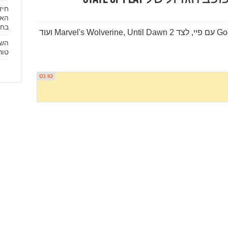
חיז
האח
בחרו
ב-State of Play נחשף God of War Laufey עם פיי, לצד Marvel's Wolverine, Until Dawn 2 ועוד
השל
טור