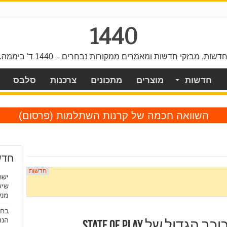
1440
דשות, מבזקי חדשות ומאמרים ממקורות נבחרים – 1440 ד' ביממה.
חדשות
מוצרים
מתכונים
צרכנות
סלבס
השוואה חכמה של קרנות השתלמות
(פרסום)
חדש
ישר
שיש
מנש
הנו