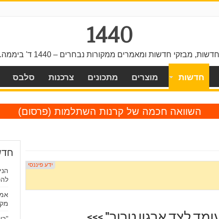
1440
דשות, מבזקי חדשות ומאמרים ממקורות נבחרים – 1440 ד' ביממה.
חדשות
מוצרים
מתכונים
צרכנות
סלבס
השוואה חכמה של קרנות השתלמות
(פרסום)
חדש
הני
להס
אמו
מקו
ומד לצד ארגון טרור" >>>
"בע