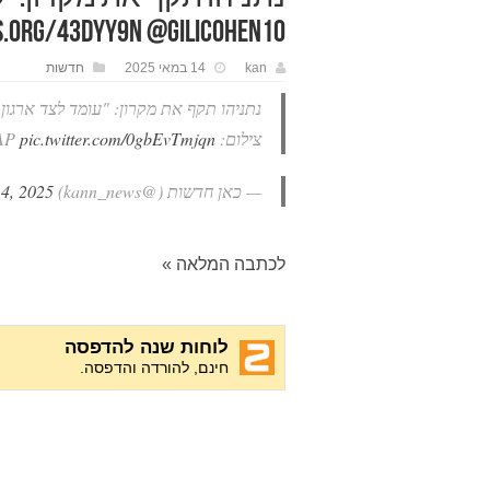
kannews.org/43dYY9n @gilicohen10 
kan
14 במאי 2025
חדשות
נתניהו תקף את מקרון: "עומד לצד ארגו
צילום: AP
pic.twitter.com/0gbEvTmjqn
— כאן חדשות (@kann_news)
4, 2025
לכתבה המלאה »