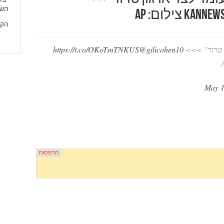
השכ
צילום: AP
הקול הי
ן טרור" >>>
@gilicohen10
https://t.co/OKoTmTNKUS
May 1