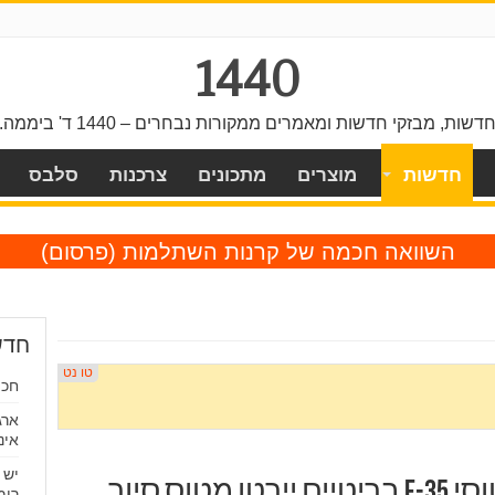
1440
דשות, מבזקי חדשות ומאמרים ממקורות נבחרים – 1440 ד' ביממה.
חדשות
מוצרים
מתכונים
צרכנות
סלבס
השוואה חכמה של קרנות השתלמות
(פרסום)
חדש
חכו
ארג
אינ
יש 
מתיחות בים נורווגיה: מטוסי F-35 בריטיים יירטו מטוס סיור
רומ