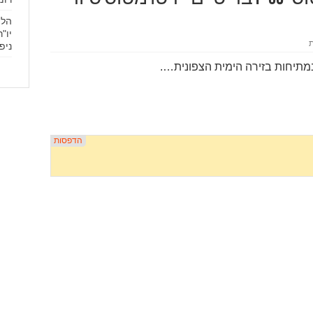
הלו
יו"
ניפ
מתיחות בזירה הימית הצפונית….