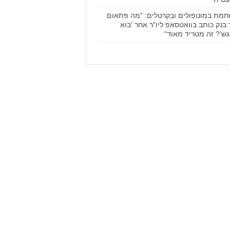
חמת במונופולים ובקרטלים: "מה פתאום
ר בנק כותב בוואטסאפ ליו"ר אחר 'בוא
גש'? זה מטריד מאוד"