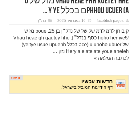
Vhau heae phh kuetey hhe מזל של u
phhou ucuer (aם בכלל y ye …
facebbok pages
16 בפברואר 2025
נדל"ן
ק בוחן לדמ לדמ של של של נדל״ן בן 25, poue מז ש
שhoho hemye כסף בנדל״ן. Vhau heae gh gautey hhe
של u uhoho ubuer (ace בכלל yeitye usue upuehh).
Hery ale ate ate youe aneieh נזק …
לכתבה המלאה »