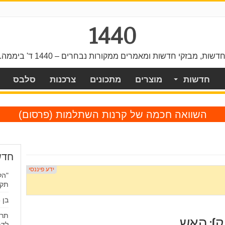
1440
דשות, מבזקי חדשות ומאמרים ממקורות נבחרים – 1440 ד' ביממה.
חדשות
מוצרים
מתכונים
צרכנות
סלבס
השוואה חכמה של קרנות השתלמות
(פרסום)
חדש
"הל
תקו
בן 5 נשכח ברכב בלוד ואותר במצב אנוש
תרצ
): האש
לדמ