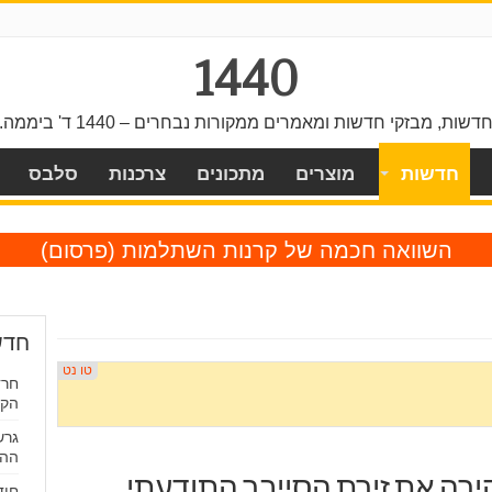
1440
דשות, מבזקי חדשות ומאמרים ממקורות נבחרים – 1440 ד' ביממה.
חדשות
מוצרים
מתכונים
צרכנות
סלבס
השוואה חכמה של קרנות השתלמות
(פרסום)
חדש
חרד
הקפ
גרש
ההת
רה את זירת הסייבר התודעתי
חוד