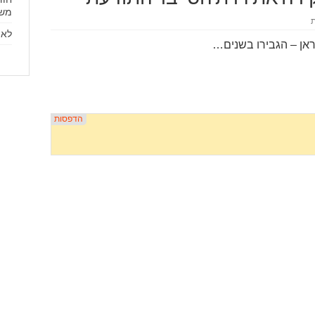
משל
לא 
יראן – הגבירו בשנים…