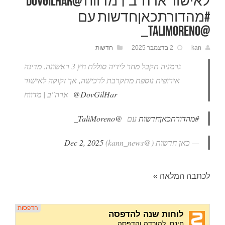
לאישור ארה"ב | מדווח @DovGilHar
#מהדורתכאןחדשות עם
@TaliMoreno_
kan
2 בדצמבר 2025
חדשות
גרמניה תקבל מחר לידיה סוללת חץ 3 ראשונה. מדינה
אירופית נוספת מתקרבת לרכישה, אך זקוקה לאישור
@DovGilHar
ארה"ב | מדווח
#מהדורתכאןחדשות
עם
@TaliMoreno_
— כאן חדשות (@kann_news)
Dec 2, 2025
לכתבה המלאה »