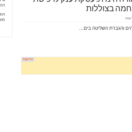
ההת
חמה בצוללות
חוד
שות
משל
 הים והגברת השליטה בים…