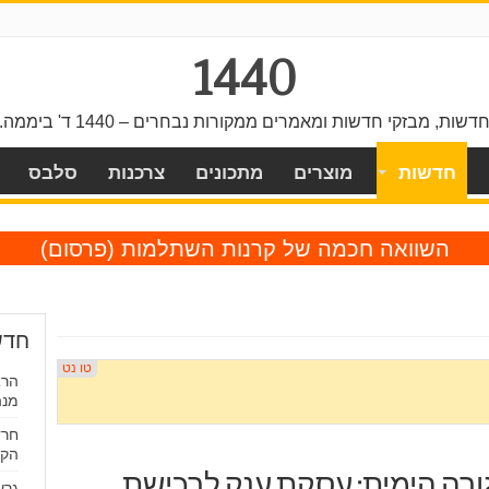
1440
דשות, מבזקי חדשות ומאמרים ממקורות נבחרים – 1440 ד' ביממה.
חדשות
מוצרים
מתכונים
צרכנות
סלבס
השוואה חכמה של קרנות השתלמות
(פרסום)
חדש
הרא
מנה
חרד
הקפ
רה הימית: עסקת ענק לרכישת
גרש