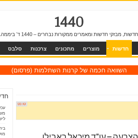
1440
דשות, מבזקי חדשות ומאמרים ממקורות נבחרים – 1440 ד' ביממה.
חדשות
מוצרים
מתכונים
צרכנות
סלבס
השוואה חכמה של קרנות השתלמות
(פרסום)
חדש
משד
ליש
ביר
מול
צבעה – עו"ד מיכאל ראבילו,