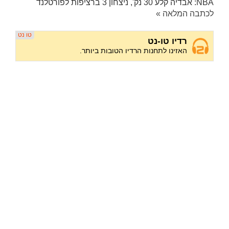
NBA: אבדיה קלע 30 נק', ניצחון 3 ברציפות לפורטלנד
לכתבה המלאה »