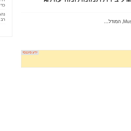
כדי
נהג
רב 
, המודל…