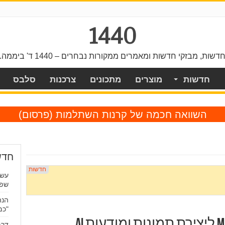
1440
דשות, מבזקי חדשות ומאמרים ממקורות נבחרים – 1440 ד' ביממה.
חדשות
מוצרים
מתכונים
צרכנות
סלבס
השוואה חכמה של קרנות השתלמות
(פרסום)
חדש
עשר
שפת
הנה
"כמ
דרמ