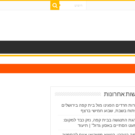
ות אחרונות
ות חרדים הפגינו מול בית קפה בירושלים
וח בשבת, שבוע חמישי ברצף
גת התנגשה בבית קפה, נזק כבד למקום:
עט הסתיים באסון גדול" | תיעוד
ה בטהרן: הנשיא פזשכיאן איים להתפטר