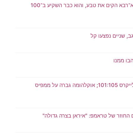
האבא היה בבית המשפט העליון, הסבא־רבא הקים את טבע, והוא כבר השקיע ב־100
בו ממנו
מילווקי באקס ניצחה את לוס אנג'לס לייקרס 101:105; אוקלהומה גברה על ממפיס
ם החוזר של טראמפ: "איראן בצרה גדולה"