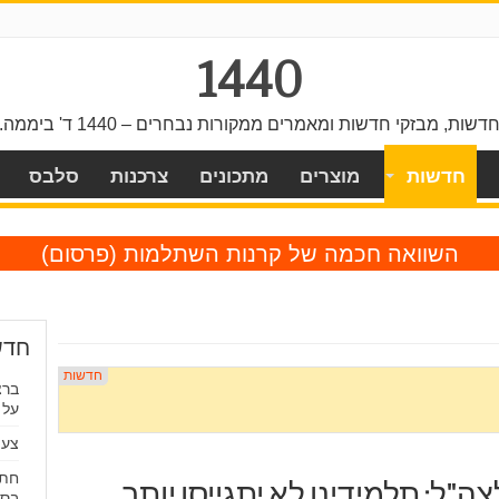
1440
דשות, מבזקי חדשות ומאמרים ממקורות נבחרים – 1440 ד' ביממה.
חדשות
מוצרים
מתכונים
צרכנות
סלבס
השוואה חכמה של קרנות השתלמות
(פרסום)
חדש
על 
צעי
חתך
לצה"ל: תלמידינו לא יתגייסו יותר
בסר