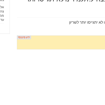
צהל
ממצ
עד 