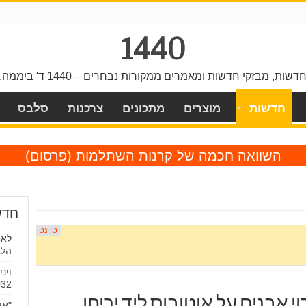
1440
דשות, מבזקי חדשות ומאמרים ממקורות נבחרים – 1440 ד' ביממה.
חדשות
מוצרים
מתכונים
צרכנות
סלבס
השוואה חכמה של קרנות השתלמות
(פרסום)
חדש
לאח
הלא
וינ
032
וי אבנים על אוטובוס ליד יריחו
"אי