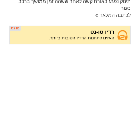
תינוק נפגע באורח קשה לאחר ששהה זמן ממושך ברכב
סגור
לכתבה המלאה »