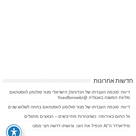
חדשות אחרונות
דיווח: סוכמה העברתו של הכדורגלן הישראלי מנור סולומון לווסטהאם
מליגת המשנה באנגליה @YoavBorowitz
דיווח: סוכמה העברתו של מנור סולומון לווסטהאם בחוזה לשלוש שנים
גל החום באירופה: כשהנהרות מתייבשים – הנאצים מתגלים
מיליארדר ה־AI הכפיל את הונו. גרושתו דרשה חצי ממנו