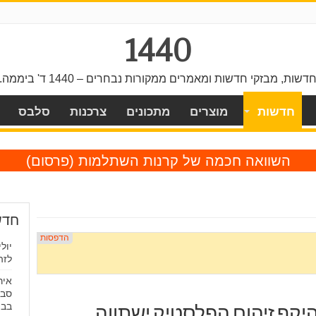
1440
דשות, מבזקי חדשות ומאמרים ממקורות נבחרים – 1440 ד' ביממה.
חדשות
מוצרים
מתכונים
צרכנות
סלבס
השוואה חכמה של קרנות השתלמות
(פרסום)
חדש
יול
לזה
איר
סבא
בבית 
זית מדאיגה: עד 2040 היקף זיהום הפלסטיק ישתווה