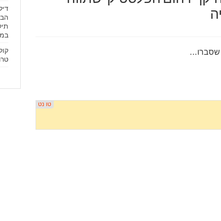
דיל
ה
הבל
במח
קוק
 שסברו…
טרנ