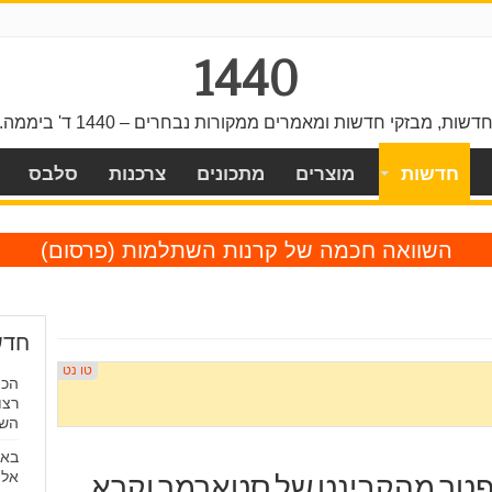
1440
דשות, מבזקי חדשות ומאמרים ממקורות נבחרים – 1440 ד' ביממה.
חדשות
מוצרים
מתכונים
צרכנות
סלבס
השוואה חכמה של קרנות השתלמות
(פרסום)
חדש
הכי
רצו
הש
באמ
אל 
פטר מהקבינט של סטארמר וקרא