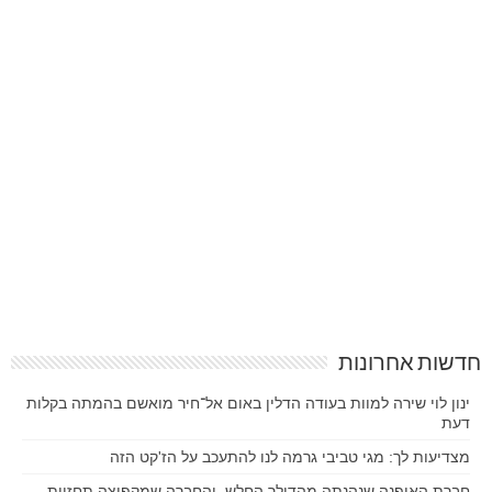
חדשות אחרונות
ינון לוי שירה למוות בעודה הדלין באום אל־חיר מואשם בהמתה בקלות
דעת
מצדיעות לך: מגי טביבי גרמה לנו להתעכב על הז'קט הזה
חברת האופנה שנהנתה מהדולר החלש, והחברה שמקפיצה תחזיות