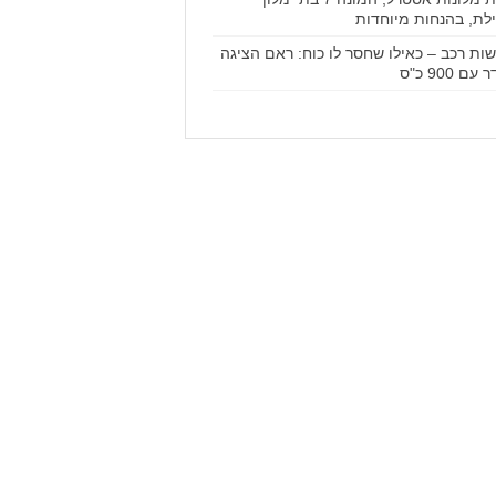
לת, בהנחות מיוחדות
ות רכב – כאילו שחסר לו כוח: ראם הציגה
עם 900 כ"ס