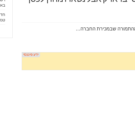
באי
חדש
טנדר 
ד מהתמורה שבמכירת החברה…