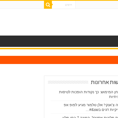
ות אחרונות
ן המימוש: כך נקודות הופכות לטיסות
תיות
ה צ'אנקי! אלן טלמור מגיע לפופ אפ
יקיות דגים בשצ&#…
רשת מלונות אסטרל, המונה 7 בתי מלון