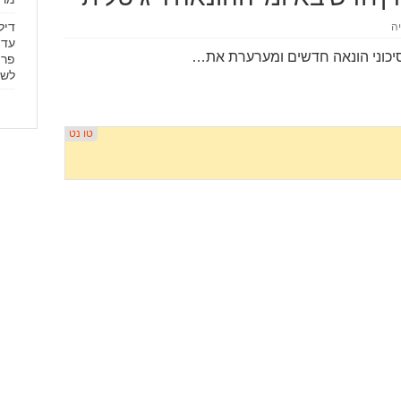
יה
עד 
פרי
לשד