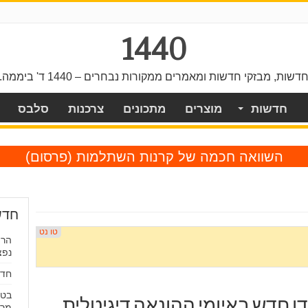
1440
דשות, מבזקי חדשות ומאמרים ממקורות נבחרים – 1440 ד' ביממה.
חדשות
מוצרים
מתכונים
צרכנות
סלבס
השוואה חכמה של קרנות השתלמות
(פרסום)
חדש
הרו
נפצ
חדשו
בטע
ן חדש באיומי ההונאה דיגיטלית
מרו