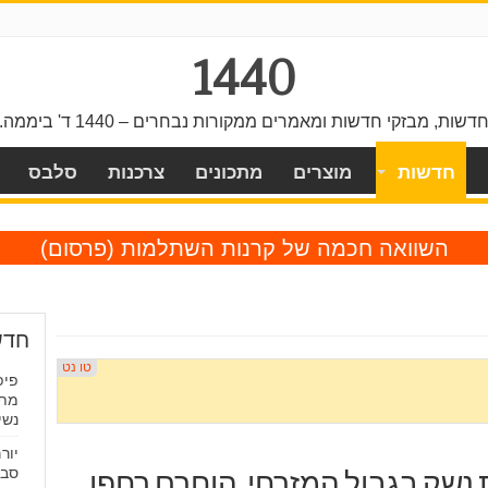
1440
דשות, מבזקי חדשות ומאמרים ממקורות נבחרים – 1440 ד' ביממה.
חדשות
מוצרים
מתכונים
צרכנות
סלבס
השוואה חכמה של קרנות השתלמות
(פרסום)
חדש
פיפ
מתו
נשי
יור
סבי
ת נשק בגבול המזרחי, הוחרם רחפן