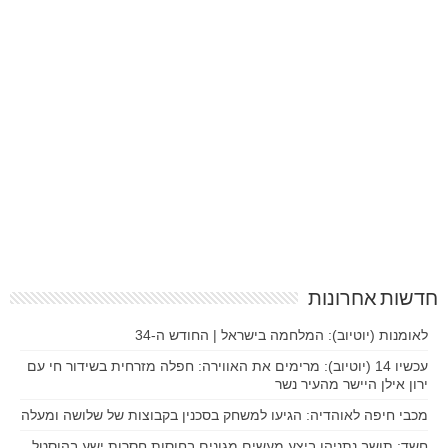
חדשות אחרונות
לאומנות (יוטיוב): המלחמה בישראל | החודש ה-34
עכשיו 14 (יוטיוב): מרימים את האווירה: חפלה מזרחית בשידור חי עם
ירון אילן היישר מהעיר נשר
מכבי חיפה לאוהדיה: הגיעו למשחק בסכנין בקבוצות של שלושה ומעלה
חשד: תושב נתניהו ביצע מעשים מגונים בחוסות חסרות ישע בהוסטל