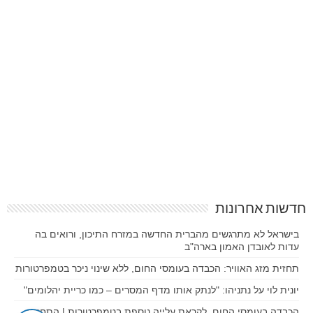
חדשות אחרונות
בישראל לא מתרגשים מהברית החדשה במזרח התיכון, ורואים בה
עדות לאובדן האמון בארה"ב
תחזית מזג האוויר: הכבדה בעומסי החום, ללא שינוי ניכר בטמפרטורות
יונית לוי על נתניהו: "לנתק אותו מדף המסרים – כמו כריית יהלומים"
הכבדה בעומסי החום, לקראת עלייה נוספת בטמפרטורות | התחזית