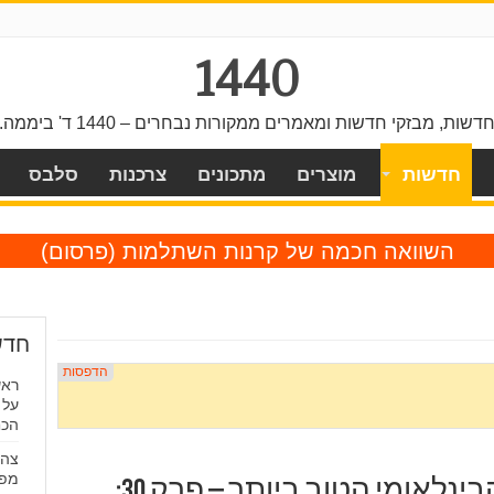
1440
דשות, מבזקי חדשות ומאמרים ממקורות נבחרים – 1440 ד' ביממה.
חדשות
מוצרים
מתכונים
צרכנות
סלבס
השוואה חכמה של קרנות השתלמות
(פרסום)
חדש
ראש
על 
הכח
צה"
מפר
פרויקט האוסקר לסרט הבינלאומי הטוב ביותר – פרק 30: