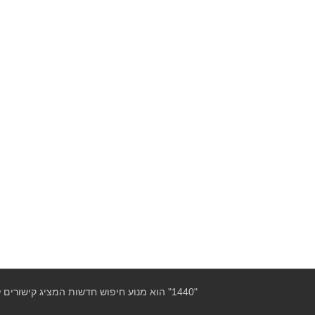
"1440" הוא מנוע חיפוש חדשות המציג קישורים לידיעות חדשותיות שהינן בזכות מלאה ובאחראיות אתרי המקור בלבד!