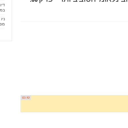
דיו
במס
ניו
מפת