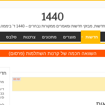
1440
דשות, מבזקי חדשות ומאמרים ממקורות נבחרים – 1440 ד' ביממה.
חדשות
מוצרים
מתכונים
צרכנות
סלבס
השוואה חכמה של קרנות השתלמות
(פרסום)
חדש
מה 
דיו
בבו
לרא
ות
לוח ק