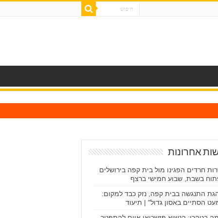
ות אחרונות
ות חרדים הפגינו מול בית קפה בירושלים
וח בשבת, שבוע חמישי ברצף
גת התנגשה בבית קפה, נזק כבד למקום:
עט הסתיים באסון גדול" | תיעוד
ה בטהרן: הנשיא פזשכיאן איים להתפטר