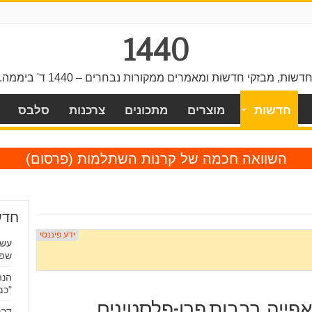
1440
דשות, מבזקי חדשות ומאמרים ממקורות נבחרים – 1440 ד' ביממה.
חדשות
מוצרים
מתכונים
צרכנות
סלבס
השוואה חכמה של קרנות השתלמות
(פרסום)
חדש
עשר
שפת
הנה
"כמ
פייה, רבבות פרו-פלסטינים
דרמ