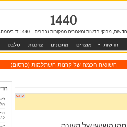
1440
דשות, מבזקי חדשות ומאמרים ממקורות נבחרים – 1440 ד' ביממה.
חדשות
מוצרים
מתכונים
צרכנות
סלבס
השוואה חכמה של קרנות השתלמות
(פרסום)
חדש
לאח
הלא
וינ
032
חקן השישי של העונה
"אי