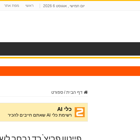
ראשי
מפת אתר
יום חמישי , אוגוסט 6 2026
ח
דף הבית
/
ספורט
פייטון פריצ`רד נבחר לש