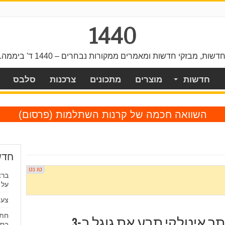
1440
דשות, מבזקי חדשות ומאמרים ממקורות נבחרים – 1440 ד' ביממה.
חדשות
מוצרים
מתכונים
צרכנות
סלבס
השוואה חכמה של קרנות השתלמות
(פרסום)
חדש
על 
צעי
חתך
"פגעה בצמיחה שלנו": אתר איטלקי תבע את גוגל ב-3
בסר