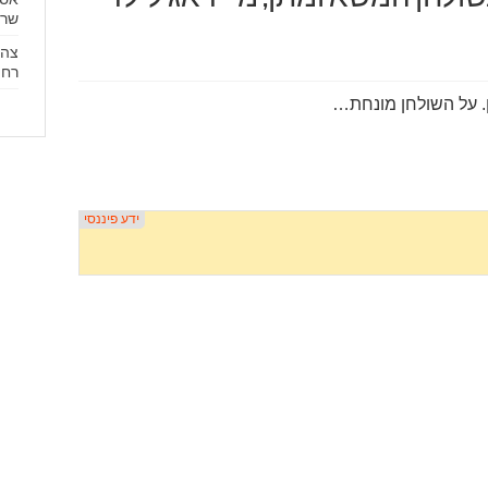
שרכ
צה"
רחפ
ן. על השולחן מונחת…