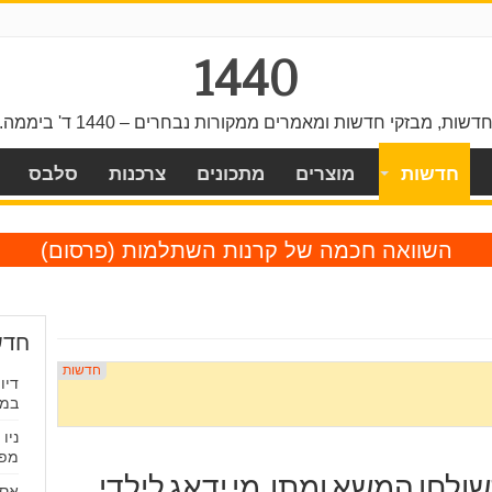
1440
דשות, מבזקי חדשות ומאמרים ממקורות נבחרים – 1440 ד' ביממה.
חדשות
מוצרים
מתכונים
צרכנות
סלבס
השוואה חכמה של קרנות השתלמות
(פרסום)
חדש
דיו
במס
ניו
מפת
לחן המשא ומתן, מי ידאג לילדי
אסו