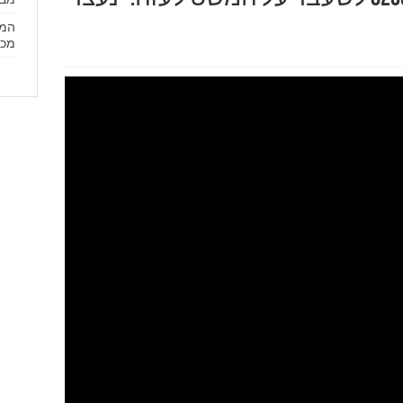
המד
מכר