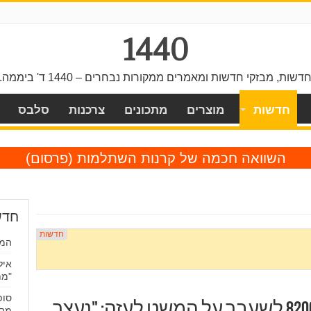
1440
דשות, מבזקי חדשות ומאמרים ממקורות נבחרים – 1440 ד' ביממה.
חדשות
מוצרים
מתכונים
צרכנות
סלבס
השוואה חכמה של קרנות השתלמות
(פרסום)
חדש
המו
איל
"מת
סופ
עכשיו 14 (יוטיוב): מפקד 8200 לשעבר על המשט לעזה: "נעצר
מבט