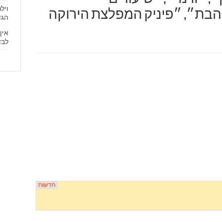
ויל
נאהבת״, ״פיניק המפלצת הירוקה
הגד
אין
לבד