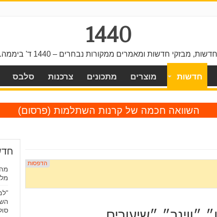
1440
דשות, מבזקי חדשות ומאמרים ממקורות נבחרים – 1440 ד' ביממה.
חדשות
מוצרים
מתכונים
צרכנות
סלבס
השוואה חכמה של קרנות השתלמות
(פרסום)
חדש
מהפ
מלח
"למ
השר
סול
 ״ווינר״, ״שיעורים