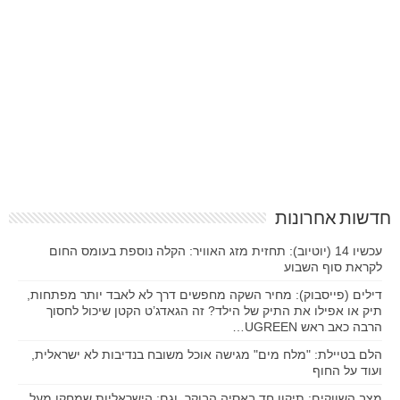
חדשות אחרונות
עכשיו 14 (יוטיוב): תחזית מזג האוויר: הקלה נוספת בעומס החום
לקראת סוף השבוע
דילים (פייסבוק): מחיר השקה מחפשים דרך לא לאבד יותר מפתחות,
תיק או אפילו את התיק של הילד? זה הגאדג’ט הקטן שיכול לחסוך
הרבה כאב ראש UGREEN…
הלם בטיילת: "מלח מים" מגישה אוכל משובח בנדיבות לא ישראלית,
ועוד על החוף
מצב השווקים: תיקון חד באסיה הבוקר. וגם: הישראליות שמחקו מעל