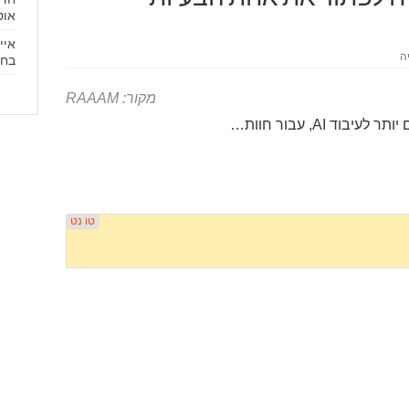
אוטו
איי
ה
בחד
מקור: RAAAM
AI, עבור חוות…