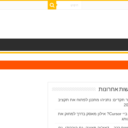
ות אחרונות
 תקדים: נתניהו מתכנן לפתוח את תקציב
2
ביי ביי Cursor? אילון מאסק בדרך למחוק את
תג
ות רכב – דאצ'יה מציגה: גם היברידי, גם