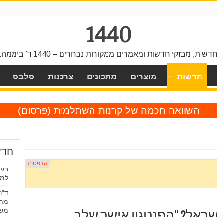
1440
דשות, מבזקי חדשות ומאמרים ממקורות נבחרים – 1440 ד' ביממה.
חדשות
מוצרים
מתכונים
צרכנות
סלבס
השוואה חכמה של קרנות השתלמות
(פרסום)
חדש
למי
ד"ר
מתח
משמ
ישראל? "הפנטגון אישר שלב