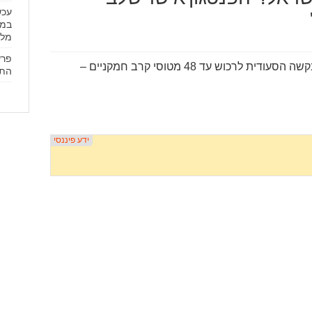
במת
מלא
פרש
לפי רויטרס, ממשל טראמפ שוקל את הבקשה הסעודית לרכוש עד 48 מטוסי קרב חמקניים –
התק