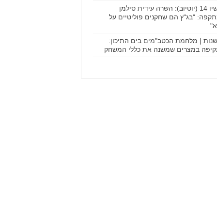
עכשיו 14 (יוטיוב): השרה עידית סילמן
קפה: "בג"ץ הם שחקנים פוליטיים על
"
נות | מלחמת הכטב"מים בים התיכון:
יפה במצרים שמשנה את כללי המשחק