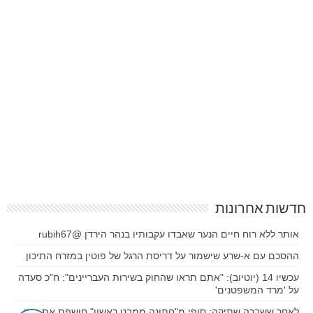
חדשות אחרונות
אותר ללא רוח חיים הנער שאבדו עקבותיו בנהר הירדן @rubih67
ההסכם עם א-שרע שישמור על דריסת הרגל של פוטין במזרח התיכון
עכשיו 14 (יוטיוב): "אתם תראו שהחוק בשירות העבריינים": ח"כ סעדה
על 'מרד המשפטנים'
לאחר ששברה שתיקה: סופי מ"חתונה ממבט ראשון" חושפת את בנה